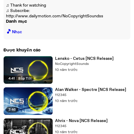
♫ Thank for watching
♫ Subscribe:
http://www.dailymotion.com/NoCopyrightSoundss
Danh mục
🎵
Nhạc
Được khuyến cáo
Lensko - Cetus [NCS Release]
NoCopyrightSounds
10 năm trước
4:41
|
Sắp Tới
Alan Walker - Spectre [NCS Release]
112345
10 năm trước
3:46
Ahrix - Nova [NCS Release]
112345
10 năm trước