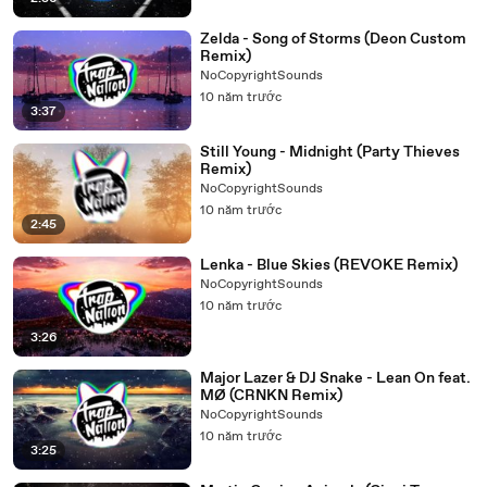
Zelda - Song of Storms (Deon Custom
Remix)
NoCopyrightSounds
10 năm trước
3:37
Still Young - Midnight (Party Thieves
Remix)
NoCopyrightSounds
10 năm trước
2:45
Lenka - Blue Skies (REVOKE Remix)
NoCopyrightSounds
10 năm trước
3:26
Major Lazer & DJ Snake - Lean On feat.
MØ (CRNKN Remix)
NoCopyrightSounds
10 năm trước
3:25