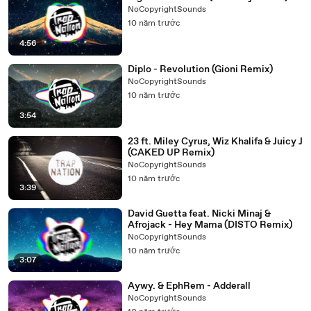
NoCopyrightSounds
10 năm trước
4:56
Diplo - Revolution (Gioni Remix)
NoCopyrightSounds
10 năm trước
3:54
23 ft. Miley Cyrus, Wiz Khalifa & Juicy J
(CAKED UP Remix)
NoCopyrightSounds
10 năm trước
3:39
David Guetta feat. Nicki Minaj &
Afrojack - Hey Mama (DISTO Remix)
NoCopyrightSounds
10 năm trước
3:07
Aywy. & EphRem - Adderall
NoCopyrightSounds