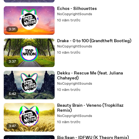
Echos - Silhouettes
NoCopyrightSounds
10 năm trước
3:31
Drake - 0 to 100 (Grandtheft Bootleg)
NoCopyrightSounds
10 năm trước
3:37
Dekku - Rescue Me (feat. Juliana
Chahayed)
NoCopyrightSounds
10 năm trước
5:42
Beauty Brain - Veneno (Tropkillaz
Remix)
NoCopyrightSounds
10 năm trước
3:47
Big Sean - IDFWU (K Theory Remix)