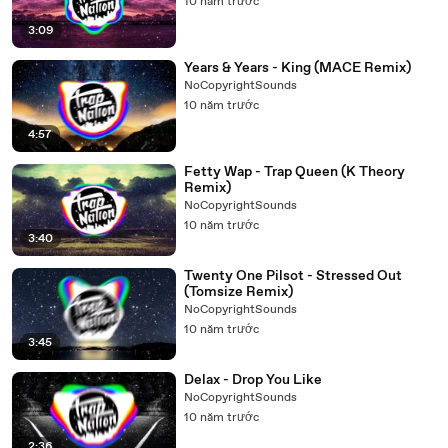
10 năm trước
3:09
Years & Years - King (MACE Remix)
NoCopyrightSounds
10 năm trước
4:57
Fetty Wap - Trap Queen (K Theory
Remix)
NoCopyrightSounds
10 năm trước
3:40
Twenty One Pilsot - Stressed Out
(Tomsize Remix)
NoCopyrightSounds
10 năm trước
3:45
Delax - Drop You Like
NoCopyrightSounds
10 năm trước
2:36