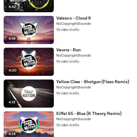
4:42
Valesco - Cloud 9
NoCopyrightSounds
10 năm trước
4:18
Veorra - Run
NoCopyrightSounds
10 năm trước
4:00
Yellow Claw - Shotgun (Flaxo Remix)
NoCopyrightSounds
10 năm trước
4:18
Eiffel 65 - Blue (K Theory Remix)
NoCopyrightSounds
10 năm trước
4:14