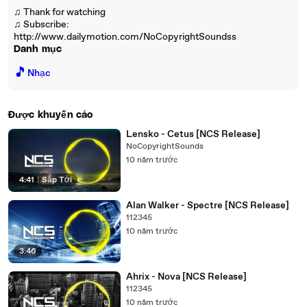
♫ Thank for watching
♫ Subscribe:
http://www.dailymotion.com/NoCopyrightSoundss
Danh mục
🎵
Nhạc
Được khuyến cáo
Lensko - Cetus [NCS Release]
NoCopyrightSounds
10 năm trước
4:41
|
Sắp Tới
Alan Walker - Spectre [NCS Release]
112345
10 năm trước
3:46
Ahrix - Nova [NCS Release]
112345
10 năm trước