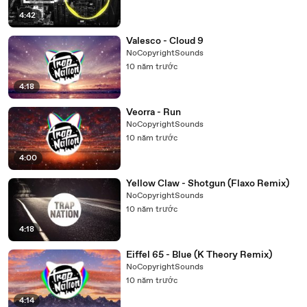
4:42
Valesco - Cloud 9
NoCopyrightSounds
10 năm trước
4:18
Veorra - Run
NoCopyrightSounds
10 năm trước
4:00
Yellow Claw - Shotgun (Flaxo Remix)
NoCopyrightSounds
10 năm trước
4:18
Eiffel 65 - Blue (K Theory Remix)
NoCopyrightSounds
10 năm trước
4:14