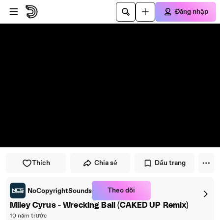
Đi đến trình phát
Đi đến nội dung chính
Đăng nhập
Thích
Chia sẻ
Dấu trang
Theo dõi
NoCopyrightSounds
Miley Cyrus - Wrecking Ball (CAKED UP Remix)
10 năm trước