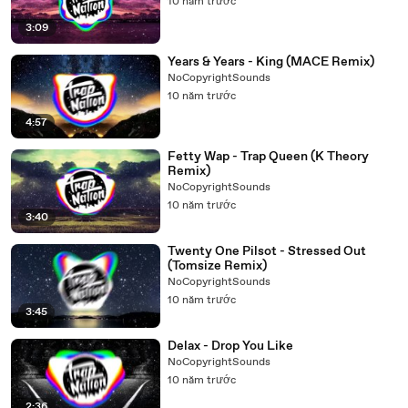
10 năm trước
3:09
Years & Years - King (MACE Remix)
NoCopyrightSounds
10 năm trước
4:57
Fetty Wap - Trap Queen (K Theory
Remix)
NoCopyrightSounds
10 năm trước
3:40
Twenty One Pilsot - Stressed Out
(Tomsize Remix)
NoCopyrightSounds
10 năm trước
3:45
Delax - Drop You Like
NoCopyrightSounds
10 năm trước
2:36