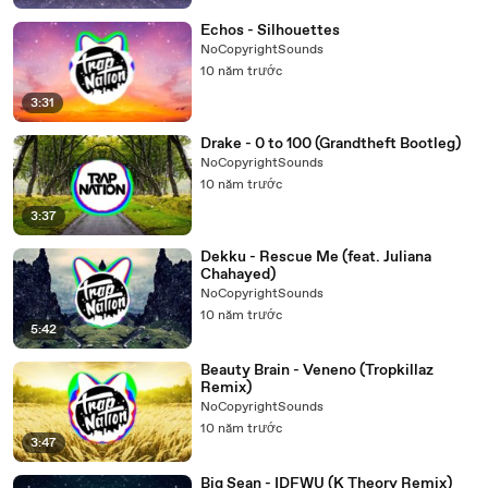
Echos - Silhouettes
NoCopyrightSounds
10 năm trước
3:31
Drake - 0 to 100 (Grandtheft Bootleg)
NoCopyrightSounds
10 năm trước
3:37
Dekku - Rescue Me (feat. Juliana
Chahayed)
NoCopyrightSounds
10 năm trước
5:42
Beauty Brain - Veneno (Tropkillaz
Remix)
NoCopyrightSounds
10 năm trước
3:47
Big Sean - IDFWU (K Theory Remix)