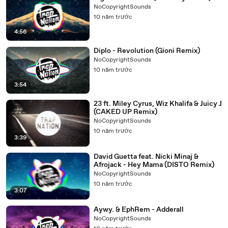
NoCopyrightSounds
10 năm trước
4:56
Diplo - Revolution (Gioni Remix)
NoCopyrightSounds
10 năm trước
3:54
23 ft. Miley Cyrus, Wiz Khalifa & Juicy J
(CAKED UP Remix)
NoCopyrightSounds
10 năm trước
3:39
David Guetta feat. Nicki Minaj &
Afrojack - Hey Mama (DISTO Remix)
NoCopyrightSounds
10 năm trước
3:07
Aywy. & EphRem - Adderall
NoCopyrightSounds