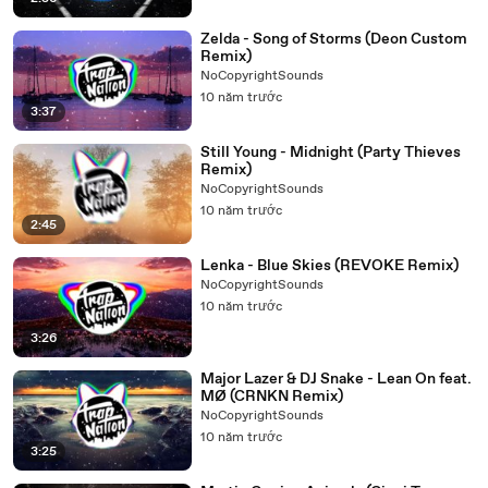
Zelda - Song of Storms (Deon Custom
Remix)
NoCopyrightSounds
10 năm trước
3:37
Still Young - Midnight (Party Thieves
Remix)
NoCopyrightSounds
10 năm trước
2:45
Lenka - Blue Skies (REVOKE Remix)
NoCopyrightSounds
10 năm trước
3:26
Major Lazer & DJ Snake - Lean On feat.
MØ (CRNKN Remix)
NoCopyrightSounds
10 năm trước
3:25