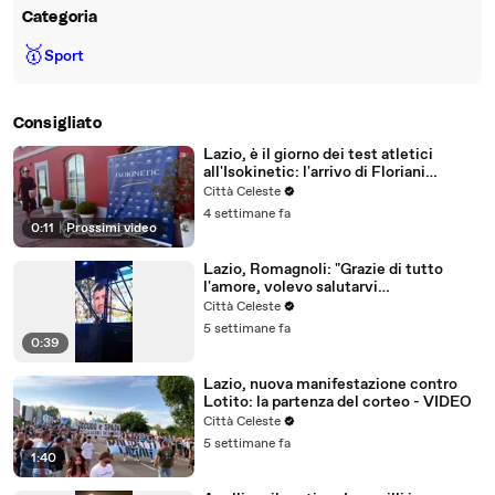
Categoria
🥇
Sport
Consigliato
Lazio, è il giorno dei test atletici
all'Isokinetic: l'arrivo di Floriani
Mussolini - VD
Città Celeste
4 settimane fa
0:11
|
Prossimi video
Lazio, Romagnoli: "Grazie di tutto
l'amore, volevo salutarvi
diversamente" - VIDEO
Città Celeste
5 settimane fa
0:39
Lazio, nuova manifestazione contro
Lotito: la partenza del corteo - VIDEO
Città Celeste
5 settimane fa
1:40