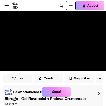
Vai al lettore
Passa al contenuto principale
Accedi
Like
Condividi
Segnalibro
Segui
Lalaziosiamonoi
Sbraga - Gol Rovesciata Padova Cremonese
10 anni fa