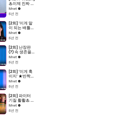
전 즉흥 배틀 1
♨이제 진짜 싸
라운드
워 보자♨ 드디
Mnet
어 공개되는 '원
5년 전
팀 퍼포먼스 미
션' 크루들의 가
[2회] ′이게 말
면 속 정체!
이 되는 배틀인
가..ㅠㅠ′ 찐 배
Mnet
틀러 립제이와
5년 전
의 1vs1 배틀 @
프라우드먼 크
[2회] 난장판
루 선발전 즉흥
(?) 속 생존을
배틀
위한 4 크루의
Mnet
프리스타일 배
5년 전
틀 @YGX 크루
선발전 즉흥 배
[2회] ′이게 훅
틀
이지′ ★반짝이
는 신발 활용 아
Mnet
이디어★를 선
5년 전
보인 크루는?!
@훅 크루 선발
[2회] 파이터
전 즉흥 배틀
기질 활활♨ 박
빙의 승부! 뉴
Mnet
니온 vs 에이치
5년 전
@훅 크루 선발
전 즉흥 배틀