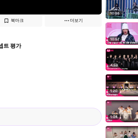
10:55
북마크
더보기
10:57
ter @ 콘셉트 평가
4:59
1:20
1:04