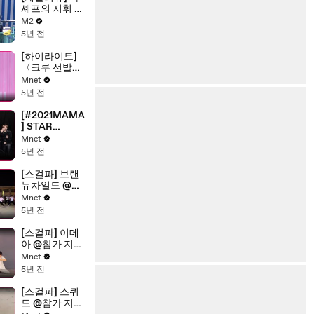
셰프의 지휘 아
래 이뤄지는 요
M2
리 타임! 스릴
5년 전
가득 유진&히
에의 번지 도전
[하이라이트]
의 결과는? |
〈크루 선발
Ep.2
전〉 ALL IN 크
Mnet
루 모아보기
5년 전
[#2021MAMA
] STAR
COUNTDOW
Mnet
N D-2 by
5년 전
#straykids
[스걸파] 브랜
뉴차일드 @참
가 지원 영상
Mnet
5년 전
[스걸파] 이데
아 @참가 지원
영상
Mnet
5년 전
[스걸파] 스퀴
드 @참가 지원