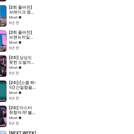
[2회 풀버전]
브레이크 엠비
션 @1차 오디
Mnet
션 〈크루 선발
5년 전
전〉
[2회 풀버전]
브랜뉴차일드
@1차 오디션
Mnet
〈크루 선발
5년 전
전〉
[2회] 상상도
못한 도발까
지.. ㄴㅇㄱ 뉴
Mnet
니온 vs 뉙스 @
5년 전
코카N버터 크
루 선발전 즉흥
[2회] (소름 쫘-
배틀
악) 간절함을
무기로.. 하얗
Mnet
게 불태운 뉴니
5년 전
온 vs 더퀸즈 @
웨이비 크루 선
[2회] 마스터
발전 즉흥 배틀
취향저격! 불꽃
2라운드
튀는 리더들의
Mnet
싸움! 뉴니온
5년 전
vs 더퀸즈 @웨
이비 크루 선발
[NEXT WEEK]