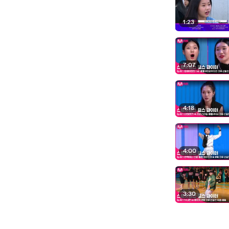
1:23
7:07
4:18
4:00
3:30