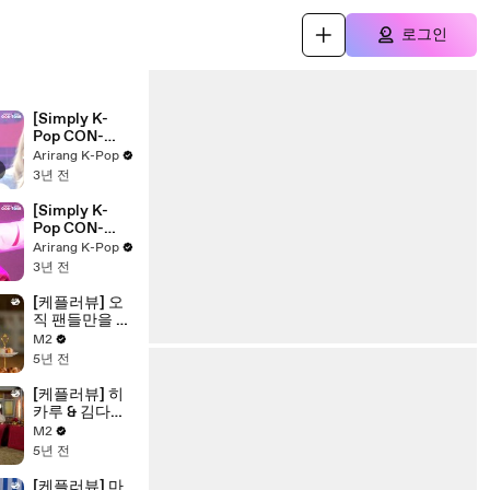
로그인
[Simply K-
Pop CON-
TOUR]
Arirang K-Pop
ALICE(앨리
3년 전
스) - 'SHOW
DOWN' _
[Simply K-
Ep.565 | [4K]
Pop CON-
TOUR]
Arirang K-Pop
YEEUN(예은)
3년 전
- 'Cherry
Coke' _
[케플러뷰] 오
Ep.565 | [4K]
직 팬들만을 위
해 쓴 Kep1er의
M2
특별한 편지! |
5년 전
Ep.2
[케플러뷰] 히
카루 & 김다연
의 축하 무대!
M2
'내가 제일 잘
5년 전
나가' | Ep.2
[케플러뷰] 마