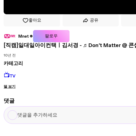
좋아요
공유
팔로우
Mnet
[직캠]일대일아이컨택ㅣ김서경 - ♬Don′t Mat
10년 전
카테고리
📺
TV
덜 보기
댓글
댓
글
을
추