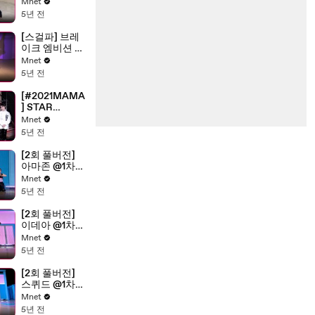
영상
Mnet
5년 전
[스걸파] 브레
이크 엠비션 @
참가 지원 영상
Mnet
5년 전
[#2021MAMA
] STAR
COUNTDOW
Mnet
N D-3 by NCT
5년 전
DREAM
[2회 풀버전]
아마존 @1차
오디션 〈크루
Mnet
선발전〉
5년 전
[2회 풀버전]
이데아 @1차
오디션 〈크루
Mnet
선발전〉
5년 전
[2회 풀버전]
스퀴드 @1차
오디션 〈크루
Mnet
선발전〉
5년 전