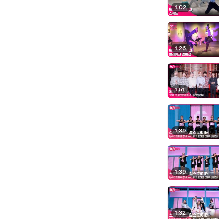
1:02
1:26
1:51
1:39
1:39
1:32