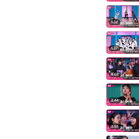
1:32
1:37
8:02
2:44
2:55