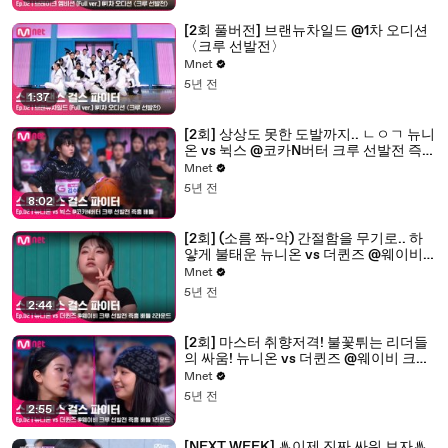
[2회 풀버전] 브랜뉴차일드 @1차 오디션
〈크루 선발전〉
Mnet
5년 전
1:37
[2회] 상상도 못한 도발까지.. ㄴㅇㄱ 뉴니
온 vs 뉙스 @코카N버터 크루 선발전 즉흥
배틀
Mnet
5년 전
8:02
[2회] (소름 쫘-악) 간절함을 무기로.. 하
얗게 불태운 뉴니온 vs 더퀸즈 @웨이비
크루 선발전 즉흥 배틀 2라운드
Mnet
5년 전
2:44
[2회] 마스터 취향저격! 불꽃튀는 리더들
의 싸움! 뉴니온 vs 더퀸즈 @웨이비 크루
선발전 즉흥 배틀 1라운드
Mnet
5년 전
2:55
[NEXT WEEK] ♨이제 진짜 싸워 보자♨