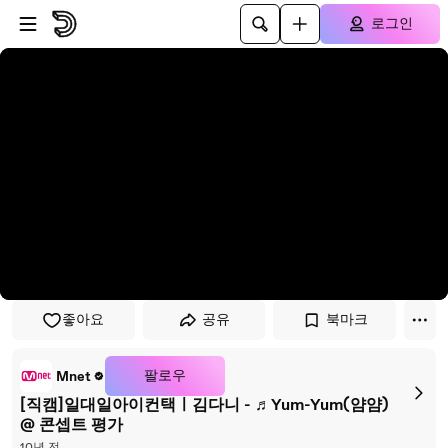
플레이어로 건너뛰기
본문으로 건너뛰기
로그인
좋아요
공유
북마크
팔로우
Mnet
[직캠]일대일아이컨택ㅣ김다니 - ♬Yum-Yum(얌얌)
@ 콘셉트 평가