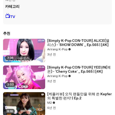
10년 전
카테고리
📺
TV
추천
[Simply K-Pop CON-TOUR] ALICE(앨
리스) - 'SHOW DOWN' _ Ep.565 | [4K]
Arirang K-Pop
3년 전
3:36
|
다음 순서
[Simply K-Pop CON-TOUR] YEEUN(예
은) - 'Cherry Coke' _ Ep.565 | [4K]
Arirang K-Pop
3년 전
3:03
[케플러뷰] 오직 팬들만을 위해 쓴 Kep1er
의 특별한 편지! | Ep.2
M2
5년 전
8:18