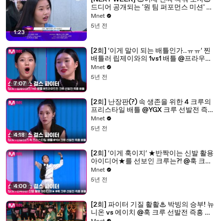
드디어 공개되는 '원 팀 퍼포먼스 미션' 크
루들의 가면 속 정체!
Mnet
5년 전
1:23
[2회] ′이게 말이 되는 배틀인가..ㅠㅠ′ 찐
배틀러 립제이와의 1vs1 배틀 @프라우드
먼 크루 선발전 즉흥 배틀
Mnet
5년 전
7:07
[2회] 난장판(?) 속 생존을 위한 4 크루의
프리스타일 배틀 @YGX 크루 선발전 즉흥
배틀
Mnet
5년 전
4:18
[2회] ′이게 훅이지′ ★반짝이는 신발 활용
아이디어★를 선보인 크루는?! @훅 크루
선발전 즉흥 배틀
Mnet
5년 전
4:00
[2회] 파이터 기질 활활♨ 박빙의 승부! 뉴
니온 vs 에이치 @훅 크루 선발전 즉흥 배
틀