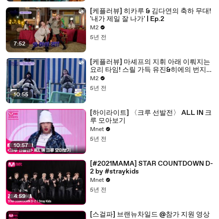
[케플러뷰] 히카루 & 김다연의 축하 무대!
'내가 제일 잘 나가' | Ep.2
M2
5년 전
7:52
[케플러뷰] 마셰프의 지휘 아래 이뤄지는
요리 타임! 스릴 가득 유진&히에의 번지
도전의 결과는? | Ep.2
M2
5년 전
10:55
[하이라이트] 〈크루 선발전〉 ALL IN 크
루 모아보기
Mnet
5년 전
10:57
[#2021MAMA] STAR COUNTDOWN D-
2 by #straykids
Mnet
5년 전
4:59
[스걸파] 브랜뉴차일드 @참가 지원 영상