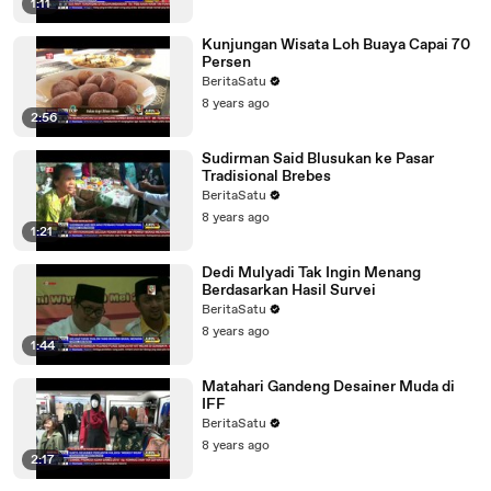
1:11
Kunjungan Wisata Loh Buaya Capai 70
Persen
BeritaSatu
8 years ago
2:56
Sudirman Said Blusukan ke Pasar
Tradisional Brebes
BeritaSatu
8 years ago
1:21
Dedi Mulyadi Tak Ingin Menang
Berdasarkan Hasil Survei
BeritaSatu
8 years ago
1:44
Matahari Gandeng Desainer Muda di
IFF
BeritaSatu
8 years ago
2:17