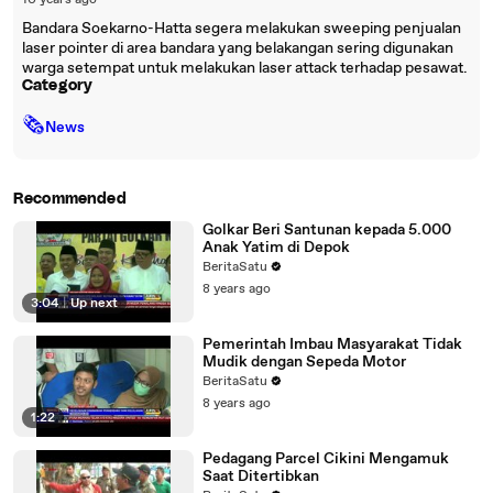
10 years ago
Bandara Soekarno-Hatta segera melakukan sweeping penjualan
laser pointer di area bandara yang belakangan sering digunakan
warga setempat untuk melakukan laser attack terhadap pesawat.
Category
🗞
News
Recommended
Golkar Beri Santunan kepada 5.000
Anak Yatim di Depok
BeritaSatu
8 years ago
3:04
|
Up next
Pemerintah Imbau Masyarakat Tidak
Mudik dengan Sepeda Motor
BeritaSatu
8 years ago
1:22
Pedagang Parcel Cikini Mengamuk
Saat Ditertibkan