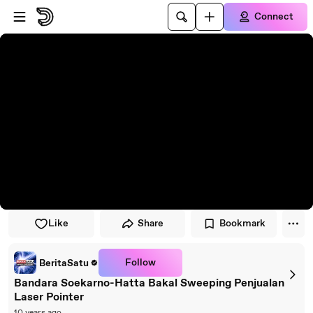
Skip to player
Skip to main content
Connect
Like
Share
Bookmark
Follow
BeritaSatu
Bandara Soekarno-Hatta Bakal Sweeping Penjualan
Laser Pointer