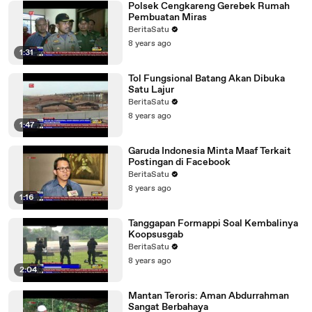
Polsek Cengkareng Gerebek Rumah
Pembuatan Miras
BeritaSatu
8 years ago
1:31
Tol Fungsional Batang Akan Dibuka
Satu Lajur
BeritaSatu
8 years ago
1:47
Garuda Indonesia Minta Maaf Terkait
Postingan di Facebook
BeritaSatu
8 years ago
1:16
Tanggapan Formappi Soal Kembalinya
Koopsusgab
BeritaSatu
8 years ago
2:04
Mantan Teroris: Aman Abdurrahman
Sangat Berbahaya