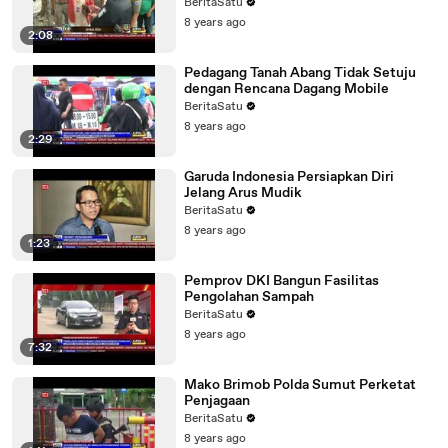
BeritaSatu
8 years ago
2:08
Pedagang Tanah Abang Tidak Setuju
dengan Rencana Dagang Mobile
BeritaSatu
8 years ago
2:29
Garuda Indonesia Persiapkan Diri
Jelang Arus Mudik
BeritaSatu
8 years ago
1:23
Pemprov DKI Bangun Fasilitas
Pengolahan Sampah
BeritaSatu
8 years ago
7:32
Mako Brimob Polda Sumut Perketat
Penjagaan
BeritaSatu
8 years ago