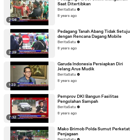
Saat Ditertibkan
BeritaSatu
8 years ago
2:08
Pedagang Tanah Abang Tidak Setuju
dengan Rencana Dagang Mobile
BeritaSatu
8 years ago
2:29
Garuda Indonesia Persiapkan Diri
Jelang Arus Mudik
BeritaSatu
8 years ago
1:23
Pemprov DKI Bangun Fasilitas
Pengolahan Sampah
BeritaSatu
8 years ago
7:32
Mako Brimob Polda Sumut Perketat
Penjagaan
BeritaSatu