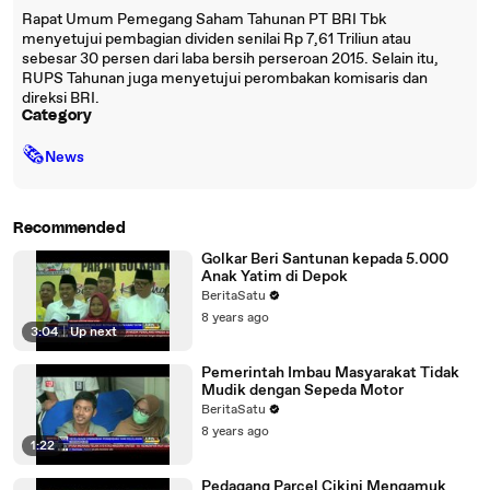
Rapat Umum Pemegang Saham Tahunan PT BRI Tbk
menyetujui pembagian dividen senilai Rp 7,61 Triliun atau
sebesar 30 persen dari laba bersih perseroan 2015. Selain itu,
RUPS Tahunan juga menyetujui perombakan komisaris dan
direksi BRI.
Category
🗞
News
Recommended
Golkar Beri Santunan kepada 5.000
Anak Yatim di Depok
BeritaSatu
8 years ago
3:04
|
Up next
Pemerintah Imbau Masyarakat Tidak
Mudik dengan Sepeda Motor
BeritaSatu
8 years ago
1:22
Pedagang Parcel Cikini Mengamuk