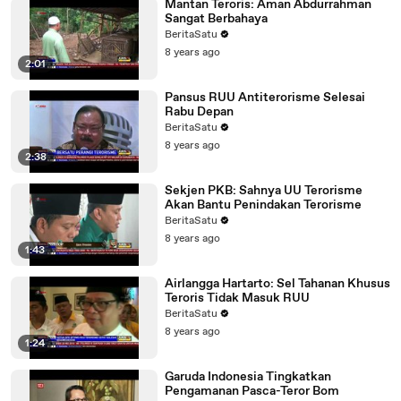
Mantan Teroris: Aman Abdurrahman
Sangat Berbahaya
BeritaSatu
8 years ago
2:01
Pansus RUU Antiterorisme Selesai
Rabu Depan
BeritaSatu
8 years ago
2:38
Sekjen PKB: Sahnya UU Terorisme
Akan Bantu Penindakan Terorisme
BeritaSatu
8 years ago
1:43
Airlangga Hartarto: Sel Tahanan Khusus
Teroris Tidak Masuk RUU
BeritaSatu
8 years ago
1:24
Garuda Indonesia Tingkatkan
Pengamanan Pasca-Teror Bom