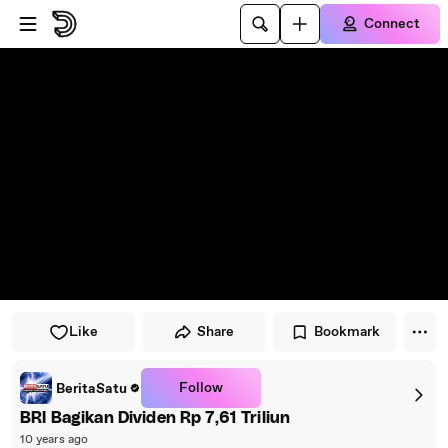
Skip to player
Skip to main content
Connect
Like
Share
Bookmark
Follow
BeritaSatu
BRI Bagikan Dividen Rp 7,61 Triliun
10 years ago