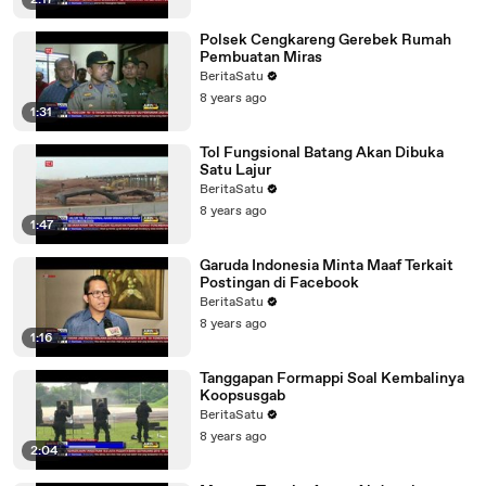
2:17
Polsek Cengkareng Gerebek Rumah
Pembuatan Miras
BeritaSatu
8 years ago
1:31
Tol Fungsional Batang Akan Dibuka
Satu Lajur
BeritaSatu
8 years ago
1:47
Garuda Indonesia Minta Maaf Terkait
Postingan di Facebook
BeritaSatu
8 years ago
1:16
Tanggapan Formappi Soal Kembalinya
Koopsusgab
BeritaSatu
8 years ago
2:04