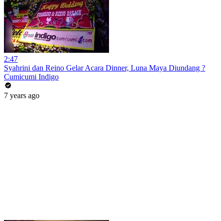
2:47
Syahrini dan Reino Gelar Acara Dinner, Luna Maya Diundang ?
Cumicumi Indigo
7 years ago