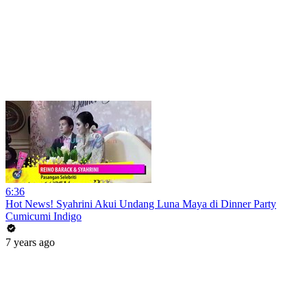
6:36
Hot News! Syahrini Akui Undang Luna Maya di Dinner Party
Cumicumi Indigo
7 years ago