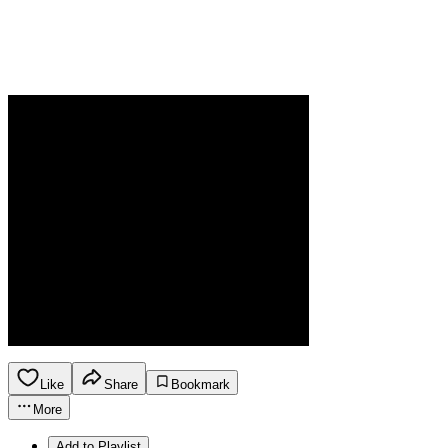
Like
Share
Bookmark
More
Add to Playlist