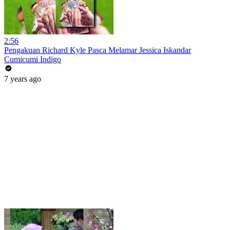
2:56
Pengakuan Richard Kyle Pasca Melamar Jessica Iskandar
Cumicumi Indigo
7 years ago