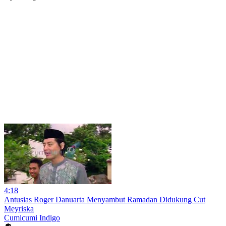
4:18
Antusias Roger Danuarta Menyambut Ramadan Didukung Cut
Meyriska
Cumicumi Indigo