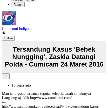
Report
Cumicumi Indigo
Follow
Tersandung Kasus 'Bebek
Nungging', Zaskia Datangi
Polda - Cumicam 24 Maret 2016
10 years ago
Mau tahu gosip terpanas seputar selebriti tanah air lainnya?
Langsung aja klik http://www.cumicumi.com/
---
http://www.cumicumi.com/videos/read/94686/tersandung-kasus-