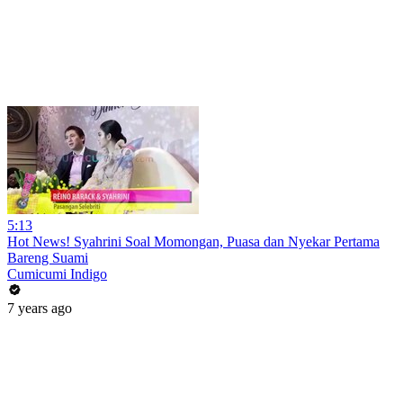
5:13
Hot News! Syahrini Soal Momongan, Puasa dan Nyekar Pertama
Bareng Suami
Cumicumi Indigo
7 years ago