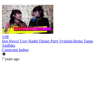
3:08
Hot News! Ussy Hadiri Dinner Party Syahrini-Reino Tanpa
Andhika
Cumicumi Indigo
7 years ago