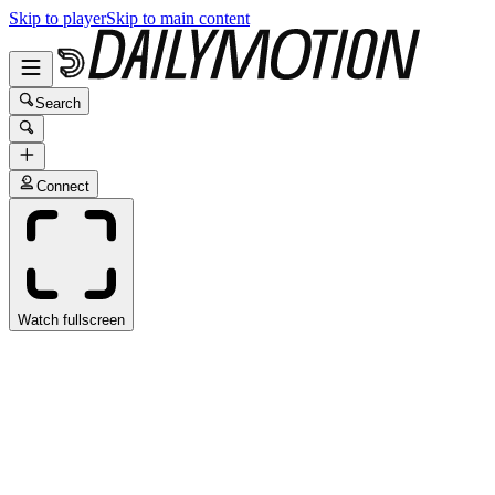
Skip to player
Skip to main content
Search
Connect
Watch fullscreen