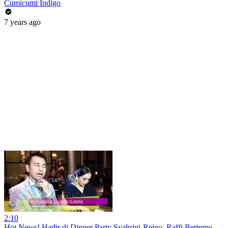
Cumicumi Indigo
7 years ago
2:10
Hot News! Hadir di Dinner Party Syahrini-Reino, Raffi Bertemu