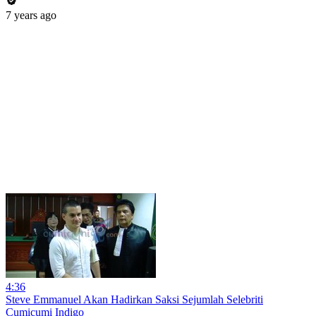
7 years ago
4:36
Steve Emmanuel Akan Hadirkan Saksi Sejumlah Selebriti
Cumicumi Indigo