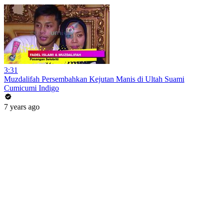
3:31
Muzdalifah Persembahkan Kejutan Manis di Ultah Suami
Cumicumi Indigo
7 years ago