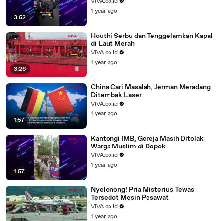
VIVA.co.id
1 year ago
3:52
Houthi Serbu dan Tenggelamkan Kapal
di Laut Merah
VIVA.co.id
1 year ago
3:26
China Cari Masalah, Jerman Meradang
Ditembak Laser
VIVA.co.id
1 year ago
1:57
Kantongi IMB, Gereja Masih Ditolak
Warga Muslim di Depok
VIVA.co.id
1 year ago
1:57
Nyelonong! Pria Misterius Tewas
Tersedot Mesin Pesawat
VIVA.co.id
1 year ago