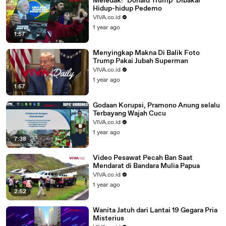
Meledak! "Donald Trump" Dibakar
Hidup-hidup Pedemo
VIVA.co.id
1 year ago
1:57
Menyingkap Makna Di Balik Foto
Trump Pakai Jubah Superman
VIVA.co.id
1 year ago
1:57
Godaan Korupsi, Pramono Anung selalu
Terbayang Wajah Cucu
VIVA.co.id
1 year ago
7:38
Video Pesawat Pecah Ban Saat
Mendarat di Bandara Mulia Papua
VIVA.co.id
1 year ago
2:52
Wanita Jatuh dari Lantai 19 Gegara Pria
Misterius