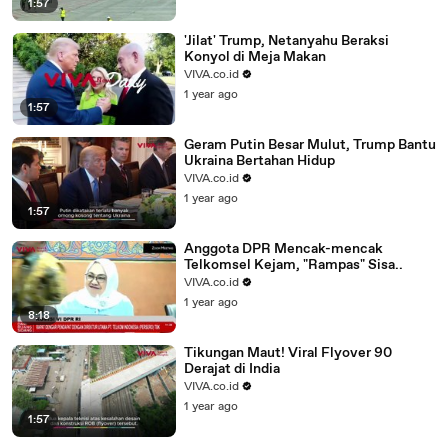
1:57
'Jilat' Trump, Netanyahu Beraksi
Konyol di Meja Makan
VIVA.co.id
1 year ago
1:57
Geram Putin Besar Mulut, Trump Bantu
Ukraina Bertahan Hidup
VIVA.co.id
1 year ago
1:57
Anggota DPR Mencak-mencak
Telkomsel Kejam, "Rampas" Sisa..
VIVA.co.id
1 year ago
8:18
Tikungan Maut! Viral Flyover 90
Derajat di India
VIVA.co.id
1 year ago
1:57