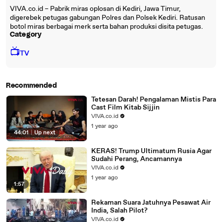
VIVA.co.id – Pabrik miras oplosan di Kediri, Jawa Timur,
digerebek petugas gabungan Polres dan Polsek Kediri. Ratusan
botol miras berbagai merk serta bahan produksi disita petugas.
Category
📺
TV
Recommended
Tetesan Darah! Pengalaman Mistis Para
Cast Film Kitab Sijjin
VIVA.co.id
1 year ago
44:01
|
Up next
KERAS! Trump Ultimatum Rusia Agar
Sudahi Perang, Ancamannya
VIVA.co.id
1 year ago
1:57
Rekaman Suara Jatuhnya Pesawat Air
India, Salah Pilot?
VIVA.co.id