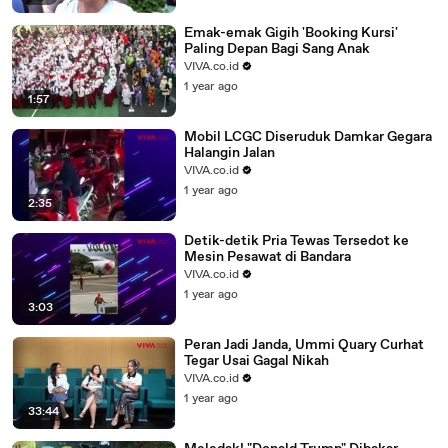
Emak-emak Gigih 'Booking Kursi'
Paling Depan Bagi Sang Anak
VIVA.co.id
1 year ago
1:57
Mobil LCGC Diseruduk Damkar Gegara
Halangin Jalan
VIVA.co.id
1 year ago
2:35
Detik-detik Pria Tewas Tersedot ke
Mesin Pesawat di Bandara
VIVA.co.id
1 year ago
3:03
Peran Jadi Janda, Ummi Quary Curhat
Tegar Usai Gagal Nikah
VIVA.co.id
1 year ago
33:44