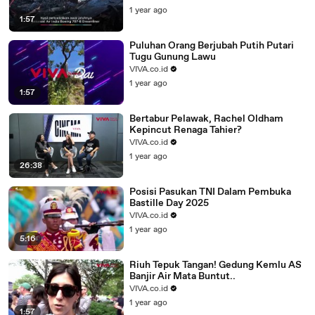
1 year ago
1:57
Puluhan Orang Berjubah Putih Putari
Tugu Gunung Lawu
VIVA.co.id
1 year ago
1:57
Bertabur Pelawak, Rachel Oldham
Kepincut Renaga Tahier?
VIVA.co.id
1 year ago
26:38
Posisi Pasukan TNI Dalam Pembuka
Bastille Day 2025
VIVA.co.id
1 year ago
5:16
Riuh Tepuk Tangan! Gedung Kemlu AS
Banjir Air Mata Buntut..
VIVA.co.id
1 year ago
1:57