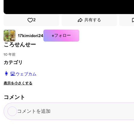
2
共有する
+フォロー
17kimidori24
ころせんせー
10 年前
カテゴリ
️👩‍💻️
ウェブカム
表示を小さくする
コメント
コ
メ
ン
ト