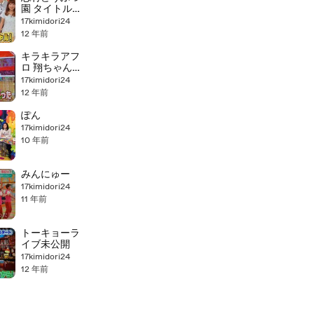
園 タイトルコ
ール
17kimidori24
12 年前
キラキラアフ
ロ 翔ちゃんの
話
17kimidori24
12 年前
ぽん
17kimidori24
10 年前
みんにゅー
17kimidori24
11 年前
トーキョーラ
イブ未公開
17kimidori24
12 年前