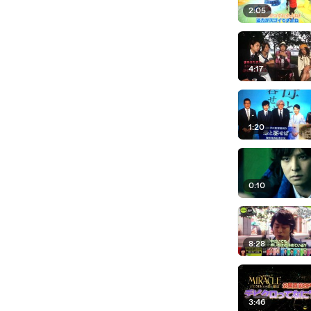
2:05
4:17
1:20
0:10
8:28
3:46