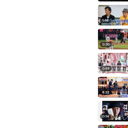
1:48
0:30
0:58
8:32
0:14