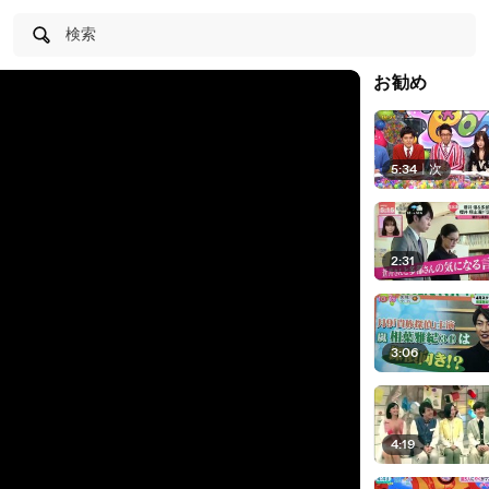
検索
お勧め
5:34
|
次
2:31
3:06
4:19