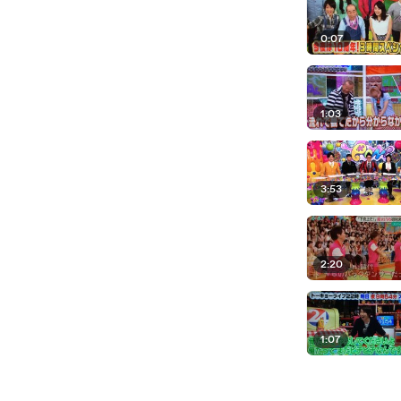
0:07
1:03
3:53
2:20
1:07