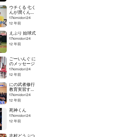
ウチくる 七く
んが潤くんの
話を。
17kimidori24
12 年前
えぶり 始球式
17kimidori24
12 年前
ごーいんぐ に
のメッセージ
17kimidori24
12 年前
にの武者修行
教育実習すぺ
しゃる
17kimidori24
12 年前
死神くん
17kimidori24
12 年前
志村どうぶつ