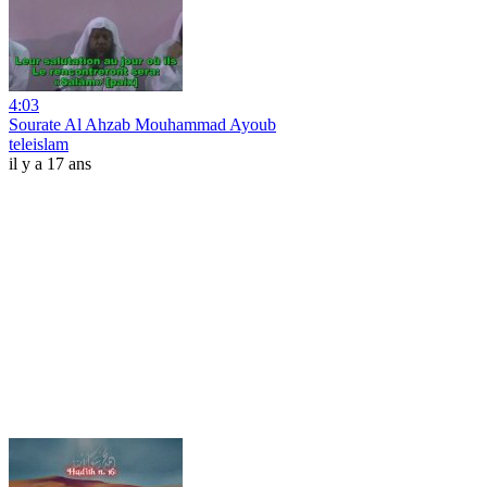
4:03
Sourate Al Ahzab Mouhammad Ayoub
teleislam
il y a 17 ans