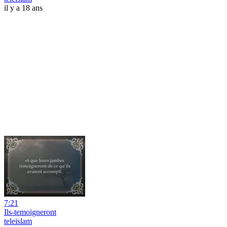
il y a 18 ans
7:21
Ils-temoigneront
teleislam