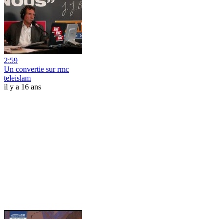
2:59
Un convertie sur rmc
teleislam
il y a 16 ans