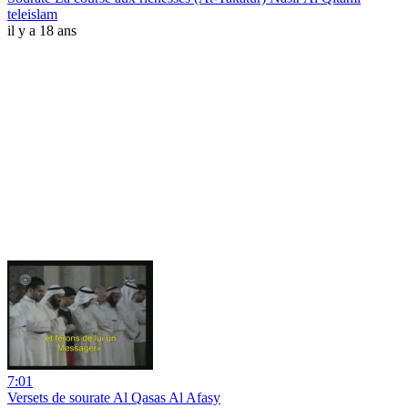
teleislam
il y a 18 ans
7:01
Versets de sourate Al Qasas Al Afasy