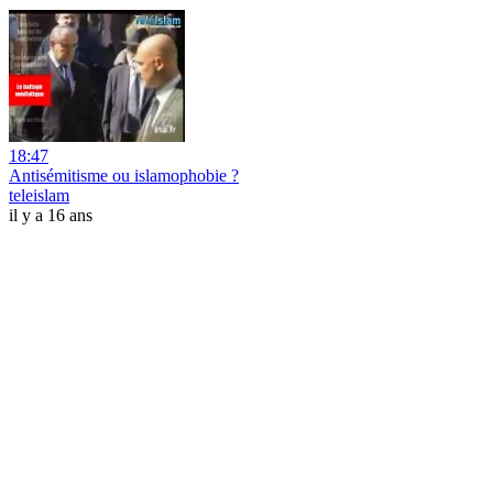
18:47
Antisémitisme ou islamophobie ?
teleislam
il y a 16 ans