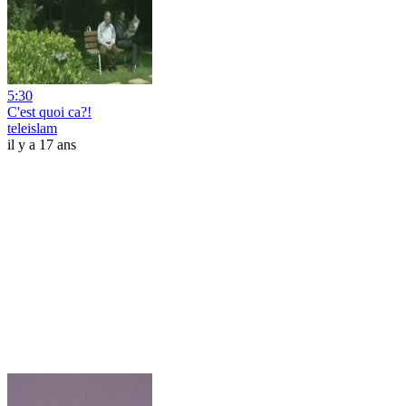
5:30
C'est quoi ca?!
teleislam
il y a 17 ans