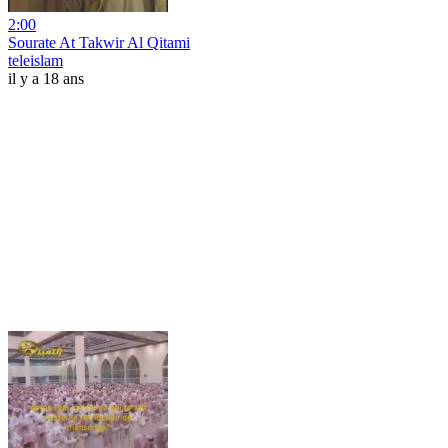
2:00
Sourate At Takwir Al Qitami
teleislam
il y a 18 ans