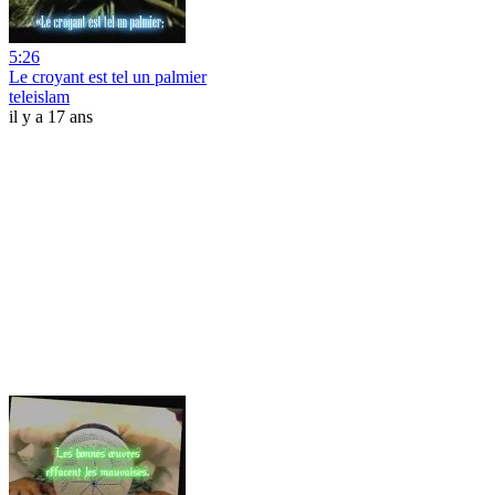
5:26
Le croyant est tel un palmier
teleislam
il y a 17 ans