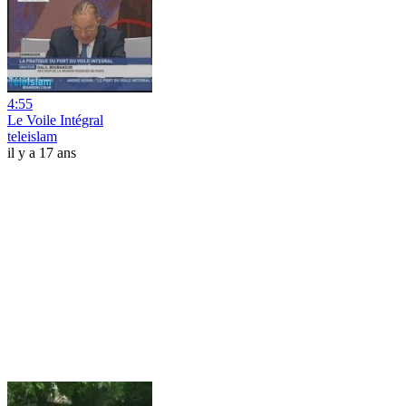
4:55
Le Voile Intégral
teleislam
il y a 17 ans