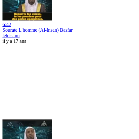
6:42
Sourate L'homme (Al-Insan) Basfar
teleislam
il y a 17 ans