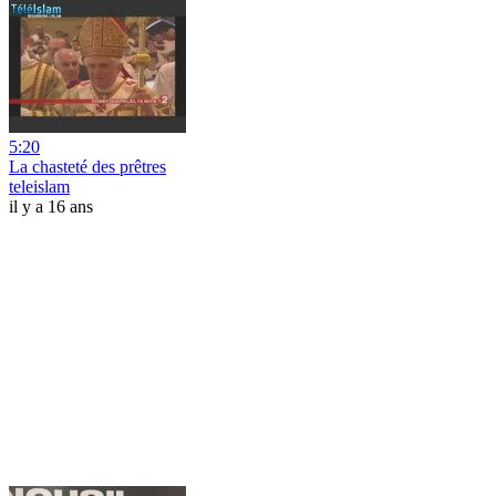
5:20
La chasteté des prêtres
teleislam
il y a 16 ans