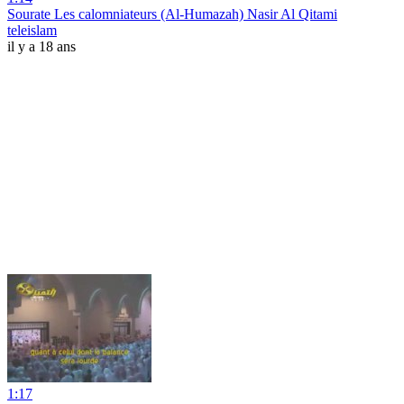
Sourate Les calomniateurs (Al-Humazah) Nasir Al Qitami
teleislam
il y a 18 ans
1:17