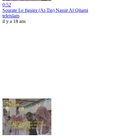
0:52
Sourate Le figuier (At-Tin) Nassir Al Qitami
teleislam
il y a 18 ans