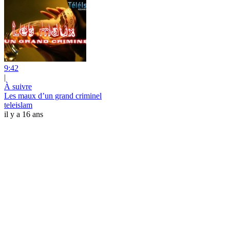
9:42
|
À suivre
Les maux d’un grand criminel
teleislam
il y a 16 ans