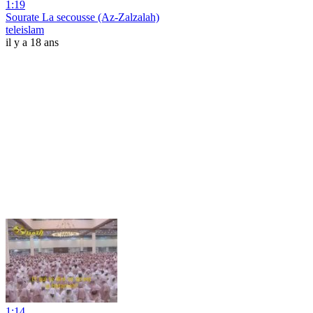
1:19
Sourate La secousse (Az-Zalzalah)
teleislam
il y a 18 ans
1:14