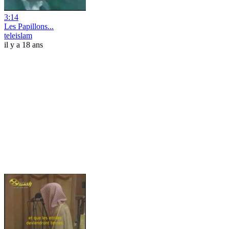
3:14
Les Papillons...
teleislam
il y a 18 ans