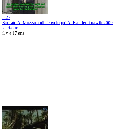
5:27
Sourate Al Muzzammil l'enveloppé Al Kanderi tarawih 2009
teleislam
il y a 17 ans