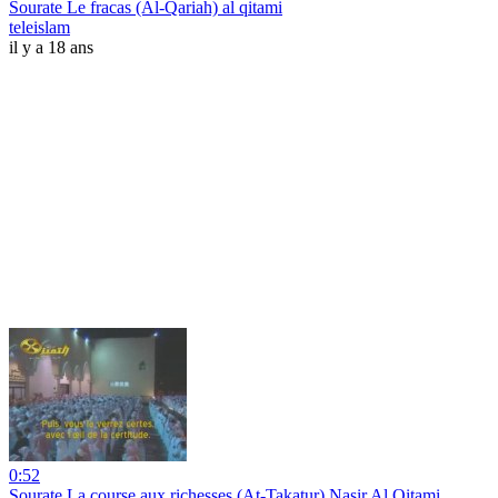
Sourate Le fracas (Al-Qariah) al qitami
teleislam
il y a 18 ans
0:52
Sourate La course aux richesses (At-Takatur) Nasir Al Qitami