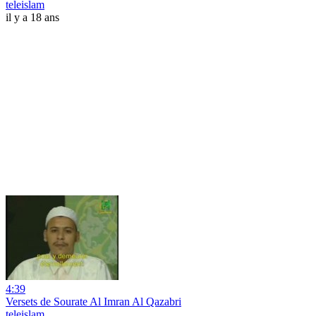
teleislam
il y a 18 ans
4:39
Versets de Sourate Al Imran Al Qazabri
teleislam