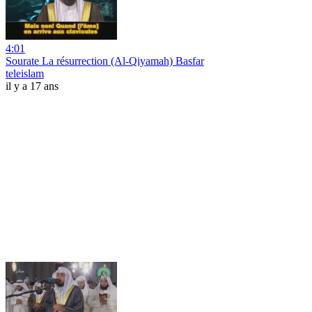
4:01
Sourate La résurrection (Al-Qiyamah) Basfar
teleislam
il y a 17 ans