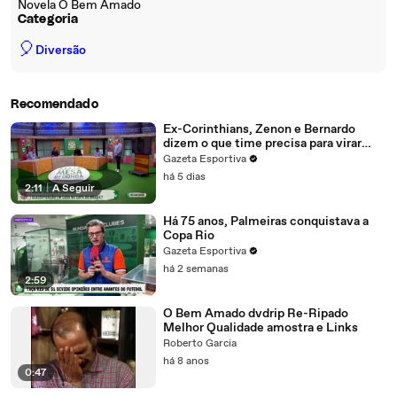
Novela O Bem Amado
Categoria
🎈
Diversão
Recomendado
Ex-Corinthians, Zenon e Bernardo
dizem o que time precisa para virar
contra o Inter
Gazeta Esportiva
há 5 dias
2:11
|
A Seguir
Há 75 anos, Palmeiras conquistava a
Copa Rio
Gazeta Esportiva
há 2 semanas
2:59
O Bem Amado dvdrip Re-Ripado
Melhor Qualidade amostra e Links
Roberto Garcia
há 8 anos
0:47