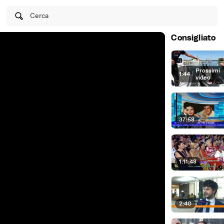
Cerca
Consigliato
Prossimi
1:44
|
video
37:58
1:11:48
2:40