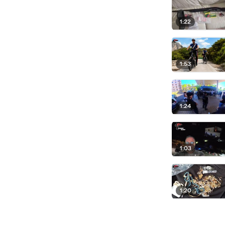
1:22
1:53
1:24
1:03
1:20