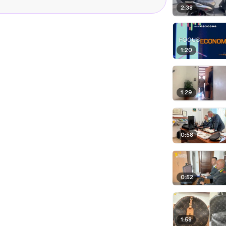
2:38
1:20
1:29
0:58
0:52
1:58