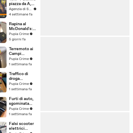
voto a
piazza da A,
maggioranza"
può essere
Agenzia di Stampa ITALPRESS
l'anno buono”
4 settimane fa
Rapina al
McDonald's:
cinque arresti,
Pupia Crime
due indagati
5 giorni fa
anche per
spaccio di
Terremoto ai
droga
Campi
(03.08.26)
Flegrei: 250
Pupia Crime
sfollati e 21
1 settimana fa
feriti,
residenti
Traffico di
chiedono
droga
certezze sul
"ispirato" da
Pupia Crime
futuro
serie tv e trap:
1 settimana fa
(01.08.26)
23 arresti
(31.07.26)
Furti di auto,
sgominata
banda
Pupia Crime
specializzata:
1 settimana fa
10 arresti
(31.07.26)
Falsi scooter
elettrici