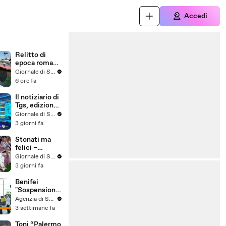
Accedi
Relitto di
epoca romana
al largo di
Giornale di Sicilia
Mazara
6 ore fa
Il notiziario di
Tgs, edizione
del 5 agosto –
Giornale di Sicilia
ore 13.50
3 giorni fa
Stonati ma
felici –
Puntata 16
Giornale di Sicilia
3 giorni fa
Benifei
"Sospensione
accordo Ue-
Agenzia di Stampa ITALPRESS
Israele
3 settimane fa
materia
commerciale,
Toni “Palermo