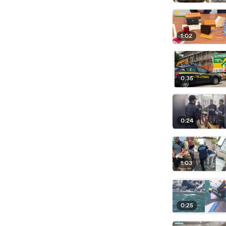
1:02
0:35
0:24
1:03
0:25