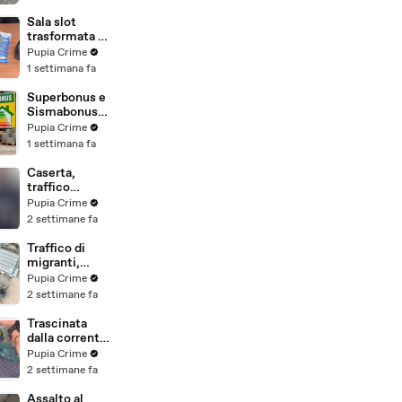
(29.07.26)
imprenditori
cinesi
Sala slot
sequestri per
trasformata in
8,5 milioni
"bancomat":
Pupia Crime
(29.07.26)
sequestrati
1 settimana fa
beni per oltre
220mila euro
Superbonus e
a due coniugi
Sismabonus,
(29.07.26)
sequestrati
Pupia Crime
beni per 1,4
1 settimana fa
milioni:
scoperto
Caserta,
sistema con
traffico
false
internazionale
Pupia Crime
abitazioni
di cocaina:
2 settimane fa
(29.07.26)
arrestato
latitante
Traffico di
nigeriano
migranti,
ricercato dal
smantellata
Pupia Crime
2019
rete tra
2 settimane fa
(28.07.26)
Campania e
altre 9
Trascinata
province: 18
dalla corrente
arresti
per 3
Pupia Crime
(27.07.26)
chilometri su
2 settimane fa
un
materassino:
Assalto al