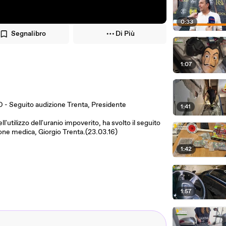
0:33
Segnalibro
Di Più
1:07
Seguito audizione Trenta, Presidente
1:41
'utilizzo dell'uranio impoverito, ha svolto il seguito
ione medica, Giorgio Trenta.(23.03.16)
1:42
1:57