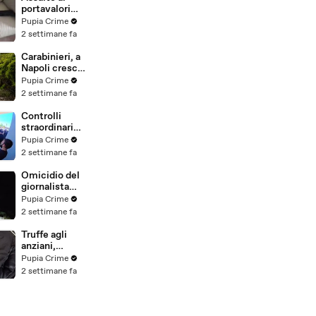
salvata dalla
portavalori
Polizia
con 30 chili
Pupia Crime
(25.07.26)
d'oro sventato
2 settimane fa
dalla Polizia: 11
arresti
Carabinieri, a
(25.07.26)
Napoli cresce
la "flotta
Pupia Crime
green": nuove
2 settimane fa
auto
elettriche e
Controlli
mezzi
straordinari
sostenibili
della Polizia a
Pupia Crime
anche sulle
Milano e
2 settimane fa
isole
Firenze: 9
(25.07.26)
arresti, 29
Omicidio del
denunce e
giornalista
oltre 7mila
Luca
Pupia Crime
persone
Esposito:
2 settimane fa
identificate
confessa il
(25.07.26)
killer, è un
Truffe agli
26enne
anziani,
tunisino
arrestato il
Pupia Crime
(25.07.26)
telefonista
2 settimane fa
della banda:
colpi anche ad
Aversa, oltre
300mila euro