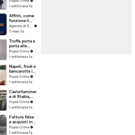
venduti come
Pupia Crime
e-bike:
1 settimana fa
sequestri per
5 milioni
Affitti, come
(30.07.26)
funziona il
canone
Agenzia di Stampa ITALPRESS
concordato
7 mesi fa
Truffe porta a
porta alle
anziane: in 6 a
Pupia Crime
processo,
1 settimana fa
oltre 1200
vittime in
Napoli, frodi e
tutta Italia
bancarotte in
(30.07.26)
commercio
Pupia Crime
vini:
1 settimana fa
sequestro da
7,8 milioni
Castellammar
(30.07.26)
e di Stabia,
evasione
Pupia Crime
fiscale:
1 settimana fa
sequestrati
beni per 1,6
Fatture false
milioni ad un
e acquisti in
consorzio
nero, blitz
Pupia Crime
navale
contro rete di
1 settimana fa