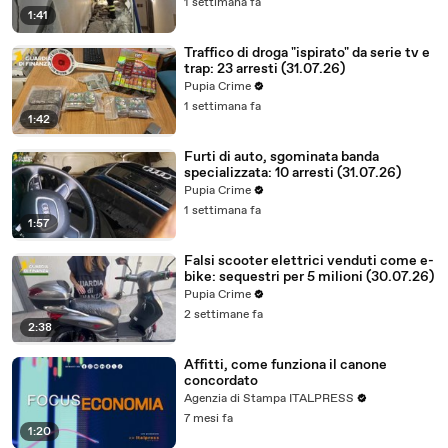
1 settimana fa
1:41
Traffico di droga "ispirato" da serie tv e
trap: 23 arresti (31.07.26)
Pupia Crime
1 settimana fa
1:42
Furti di auto, sgominata banda
specializzata: 10 arresti (31.07.26)
Pupia Crime
1 settimana fa
1:57
Falsi scooter elettrici venduti come e-
bike: sequestri per 5 milioni (30.07.26)
Pupia Crime
2 settimane fa
2:38
Affitti, come funziona il canone
concordato
Agenzia di Stampa ITALPRESS
7 mesi fa
1:20