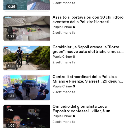
2 settimane fa
0:25
Assalto al portavalori con 30 chili d'oro
sventato dalla Polizia: 11 arresti
(25.07.26)
Pupia Crime
2 settimane fa
1:22
Carabinieri, a Napoli cresce la "flotta
green": nuove auto elettriche e mezzi
sostenibili anche sulle isole (25.07.26)
Pupia Crime
2 settimane fa
1:53
Controlli straordinari della Polizia a
Milano e Firenze: 9 arresti, 29 denunce
e oltre 7mila persone identificate
Pupia Crime
(25.07.26)
2 settimane fa
1:24
Omicidio del giornalista Luca
Esposito: confessa il killer, è un
26enne tunisino (25.07.26)
Pupia Crime
2 settimane fa
1:03