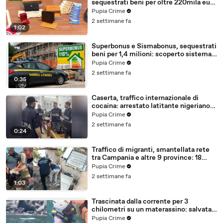
sequestrati beni per oltre 220mila euro
a due coniugi (29.07.26)
Pupia Crime
2 settimane fa
1:02
Superbonus e Sismabonus, sequestrati
beni per 1,4 milioni: scoperto sistema
con false abitazioni (29.07.26)
Pupia Crime
2 settimane fa
0:35
Caserta, traffico internazionale di
cocaina: arrestato latitante nigeriano
ricercato dal 2019 (28.07.26)
Pupia Crime
2 settimane fa
0:24
Traffico di migranti, smantellata rete
tra Campania e altre 9 province: 18
arresti (27.07.26)
Pupia Crime
2 settimane fa
1:03
Trascinata dalla corrente per 3
chilometri su un materassino: salvata
dalla Polizia (25.07.26)
Pupia Crime