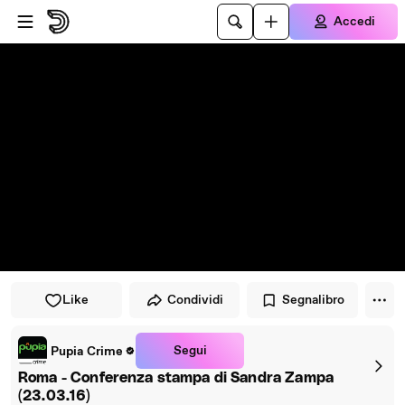
Vai al lettore
Passa al contenuto principale
Accedi
Like
Condividi
Segnalibro
Segui
Pupia Crime
Roma - Conferenza stampa di Sandra Zampa
(23.03.16)