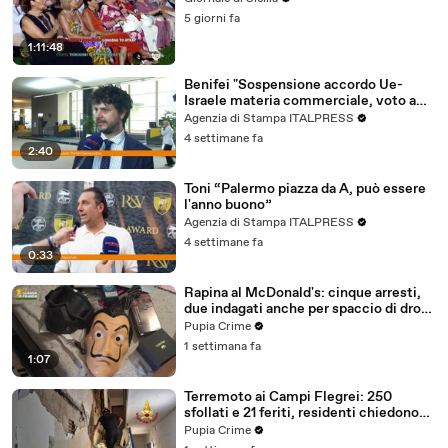
5 giorni fa
1:11:48
Benifei "Sospensione accordo Ue-
Israele materia commerciale, voto a
maggioranza"
Agenzia di Stampa ITALPRESS
4 settimane fa
2:40
Toni “Palermo piazza da A, può essere
l'anno buono”
Agenzia di Stampa ITALPRESS
4 settimane fa
0:33
Rapina al McDonald's: cinque arresti,
due indagati anche per spaccio di droga
(03.08.26)
Pupia Crime
1 settimana fa
1:07
Terremoto ai Campi Flegrei: 250
sfollati e 21 feriti, residenti chiedono
certezze sul futuro (01.08.26)
Pupia Crime