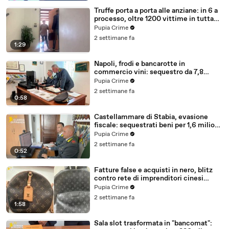
Truffe porta a porta alle anziane: in 6 a
processo, oltre 1200 vittime in tutta
Italia (30.07.26)
Pupia Crime
2 settimane fa
1:29
Napoli, frodi e bancarotte in
commercio vini: sequestro da 7,8
milioni (30.07.26)
Pupia Crime
2 settimane fa
0:58
Castellammare di Stabia, evasione
fiscale: sequestrati beni per 1,6 milioni
ad un consorzio navale (29.07.26)
Pupia Crime
2 settimane fa
0:52
Fatture false e acquisti in nero, blitz
contro rete di imprenditori cinesi
sequestri per 8,5 milioni (29.07.26)
Pupia Crime
2 settimane fa
1:58
Sala slot trasformata in "bancomat":