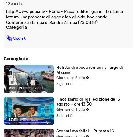
10 anni fa
http://www.pupia.tv - Roma - Piccoli editori, grandi libri, tanta
lettura Una proposta di legge alla vigilia del book pride -
Conferenza stampa di Sandra Zampa (23.03.16)
Categoria
🗞
Novità
Consigliato
Relitto di epoca romana al largo di
Mazara
Giornale di Sicilia
2 giorni fa
1:44
|
Prossimi video
Il notiziario di Tgs, edizione del 5
agosto – ore 13.50
Giornale di Sicilia
5 giorni fa
37:58
Stonati ma felici – Puntata 16
Giornale di Sicilia