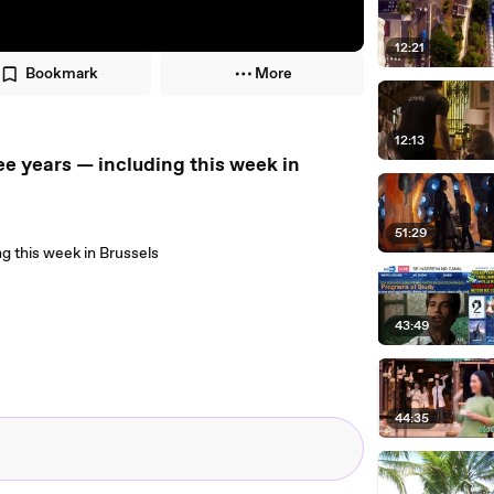
12:21
Bookmark
More
12:13
ree years — including this week in
51:29
ng this week in Brussels
43:49
44:35