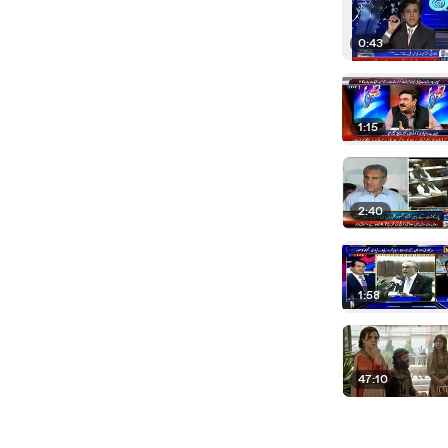
0:43
1:15
2:40
1:58
47:10