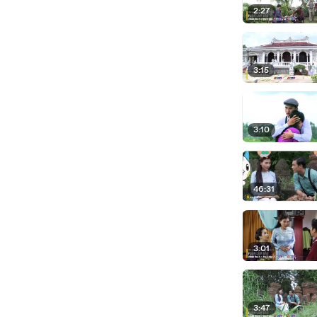
2:27
3:15
3:10
46:31
3:01
3:47