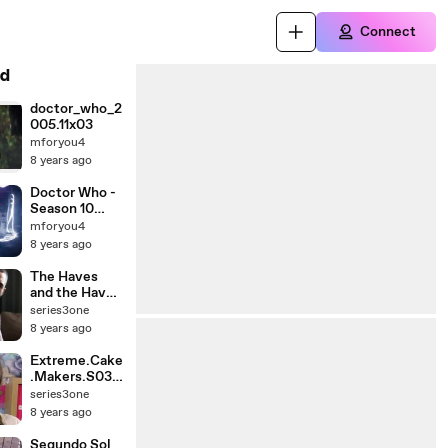
Connect
d
doctor_who_2
005.11x03
mforyou4
8 years ago
Doctor Who -
Season 10
Episode 13 -
mforyou4
The
8 years ago
Doctors.S10.E
13 - Part 02
The Haves
and the Have
Nots -
series3one
S05E28
8 years ago
Extreme.Cake
.Makers.S03E
14
series3one
8 years ago
Segundo Sol