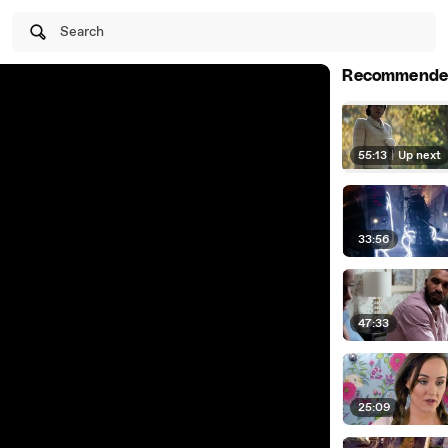
Search
Recommende
55:13
|
Up next
33:56
47:33
25:09