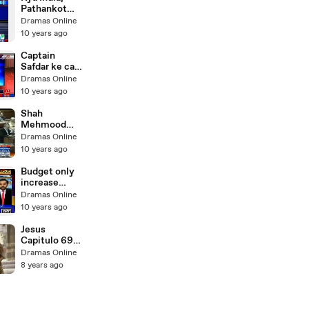
analysis of Ali
Pathankot
Nasir analyst
issue se
Dramas Online
Pakistan ko
10 years ago
clear kr k
benefits lenay
Captain
ja rha hai?
Safdar ke case
Listen to
ka kuch nahi
Dramas Online
Ahmad
hoga per mein
10 years ago
Qureshi
Khwaja Asif
aur Khwaja
Shah
Saad Rafique
Mehmood
ko out hote
Qureshi
Dramas Online
daikh raha hon
Media Talk
10 years ago
- Sheik
After Budget
Session
Budget only
increase
corruption
Dramas Online
among people
10 years ago
- Iqrar ul Haq's
interaction
Jesus
with Lahore
Capitulo 69
traders
Completo HD
Dramas Online
8 years ago