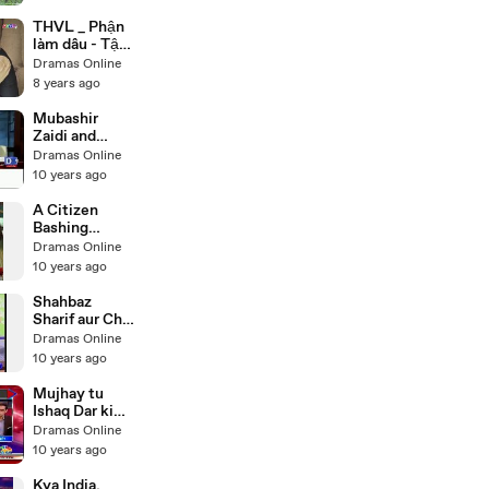
về phía mình
để có thêm
THVL _ Phận
đồng minh
làm dâu - Tập
bên ngoài-
20[a] - Tài kết
Dramas Online
s3E-tWA9ovI
tội Tú cắt xén
8 years ago
tiền bạc của
cửa hàng gạo-
Mubashir
VhNuqRwqo0
Zaidi and
o
Zarar Khoro's
Dramas Online
funny
10 years ago
comments on
budget
A Citizen
Bashing
PMLN Govt
Dramas Online
And Nawaz
10 years ago
Sharif After
Budget - Khud
Shahbaz
Ye Marra Ni
Sharif aur Ch.
Apna Dil
Nisar ki G.
Dramas Online
Change
Raheel Sharif
10 years ago
Karwane
se Mulakaat
Chala Giya
aur Extension
Mujhay tu
ki offer per
Ishaq Dar ki
PML-N mein
taqreer
Dramas Online
Ikhtalafaat ki
suntay suntay
10 years ago
Mukhba
neend aa gai-
critical
Kya India,