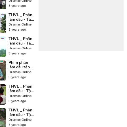
23- Phát dụ dỗ
Dramas Online
Tài dính vào
8 years ago
việc làm ăn
bất chính-
THVL _ Phận
c0VeSN38KA
làm dâu - Tập
8
22 - Bà Hội
Dramas Online
đồng và
8 years ago
Phụng đau
lòng khi thấy
THVL _ Phận
cháu mình bị
làm dâu - Tập
thương-
21 - Dung oán
Dramas Online
hEk7CvdYtJQ
trách đứa con
8 years ago
trong bụng
khiến cho
Phim phận
Phát tránh né
làm dâu tập
mình-
20 THVL1 Việt
Dramas Online
9dvF3il64XY
Nam Trọn Bộ
8 years ago
(2018)
THVL _ Phận
làm dâu - Tập
20[c] - Phát
Dramas Online
báo cáo với
8 years ago
mẹ con Phụng
việc đã thủ
THVL _ Phận
tiêu Thái
làm dâu - Tập
20[b] - Phát
Dramas Online
kết nạp Thái
8 years ago