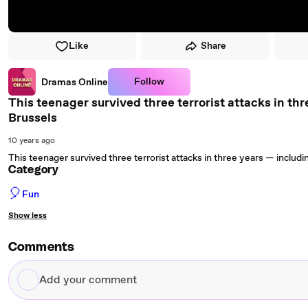
Like
Share
Follow
Dramas Online
This teenager survived three terrorist attacks in th
Brussels
10 years ago
This teenager survived three terrorist attacks in three years — includi
Category
🎈
Fun
Show less
Comments
Add
your