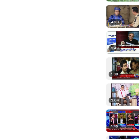
4:20
2:49
1:39
2:04
1:46