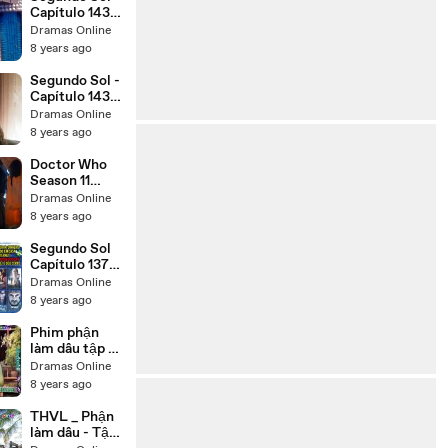
Capítulo 143
Parte 3 Sexta
Dramas Online
Feira 26/ 10
8 years ago
/2018 HD
Segundo Sol -
Capítulo 143
Parte 4 -
Dramas Online
Sexta Feira
8 years ago
26/ 10 /2018 -
HD
Doctor Who
Season 11
Episode 3
Dramas Online
Rosa
8 years ago
Segundo Sol
Capítulo 137
Completo
Dramas Online
Sexta Feira
8 years ago
HD
Phim phận
làm dâu tập 21
THVL1 Việt
Dramas Online
Nam Trọn Bộ
8 years ago
(2018)
THVL _ Phận
làm dâu - Tập