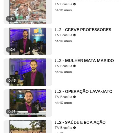
TV Brasília
há 10 anos
1:17
JL2 - GREVE PROFESSORES
TV Brasília
há 10 anos
1:24
JL2 - MULHER MATA MARIDO
TV Brasília
há 10 anos
0:45
JL2 - OPERAÇÃO LAVA-JATO
TV Brasília
há 10 anos
0:51
JL2 - SAÚDE E BOA AÇÃO
TV Brasília