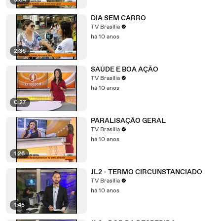
3:04
DIA SEM CARRO
TV Brasília
há 10 anos
2:36
SAÚDE E BOA AÇÃO
TV Brasília
há 10 anos
0:27
PARALISAÇÃO GERAL
TV Brasília
há 10 anos
1:26
JL2 - TERMO CIRCUNSTANCIADO
TV Brasília
há 10 anos
1:45