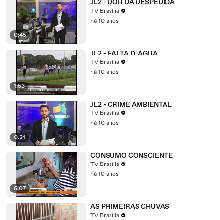
JL2 - DOR DA DESPEDIDA
TV Brasília
há 10 anos
0:45
JL2 - FALTA D' ÁGUA
TV Brasília
há 10 anos
1:53
JL2 - CRIME AMBIENTAL
TV Brasília
há 10 anos
0:31
CONSUMO CONSCIENTE
TV Brasília
há 10 anos
5:07
AS PRIMEIRAS CHUVAS
TV Brasília