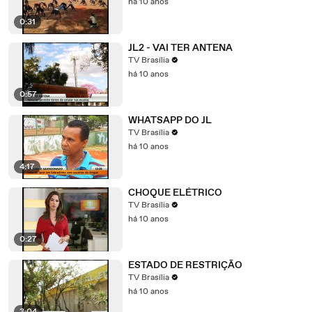
há 10 anos
0:31
JL2 - VAI TER ANTENA
TV Brasília
há 10 anos
0:57
WHATSAPP DO JL
TV Brasília
há 10 anos
4:17
CHOQUE ELÉTRICO
TV Brasília
há 10 anos
0:27
ESTADO DE RESTRIÇÃO
TV Brasília
há 10 anos