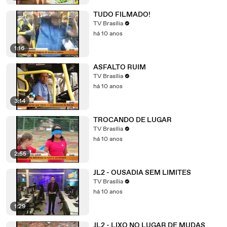
TUDO FILMADO!
TV Brasília
há 10 anos
1:16
ASFALTO RUIM
TV Brasília
há 10 anos
3:14
TROCANDO DE LUGAR
TV Brasília
há 10 anos
2:55
JL2 - OUSADIA SEM LIMITES
TV Brasília
há 10 anos
1:29
JL2 - LIXO NO LUGAR DE MUDAS