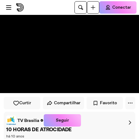
Pular para o player
Ir para o conteúdo principal
Conectar
Curtir
Compartilhar
Favorito
Seguir
TV Brasília
10 HORAS DE ATROCIDADE
há 10 anos