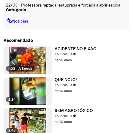
22/03 - Professora raptada, estuprada e forçada a abrir escola
Categoria
🗞
Notícias
Recomendado
ACIDENTE NO EIXÃO
TV Brasília
há 10 anos
1:08
|
A Seguir
QUE NOJO!
TV Brasília
há 10 anos
2:24
SEM AGROTÓXICO
TV Brasília
há 10 anos
2:45