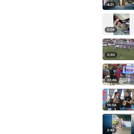
4:31
5:09
0:50
22:45
16:04
2:42