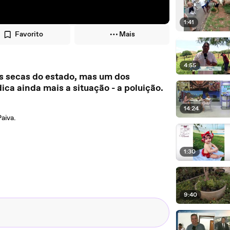
1:41
Favorito
Mais
4:55
es secas do estado, mas um dos
ca ainda mais a situação - a poluição.
14:24
aiva.
1:30
9:40