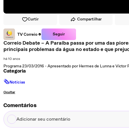
Curtir
Compartilhar
Seguir
TV Correio
Correio Debate – A Paraíba passa por uma das pior
principais problemas da água no estado e que prejudi
há 10 anos
Programa 23/03/2016 - Apresentado por Hermes de Lunna e Victor P
Categoria
🗞
Notícias
Ocultar
Comentários
Adicionar
seu