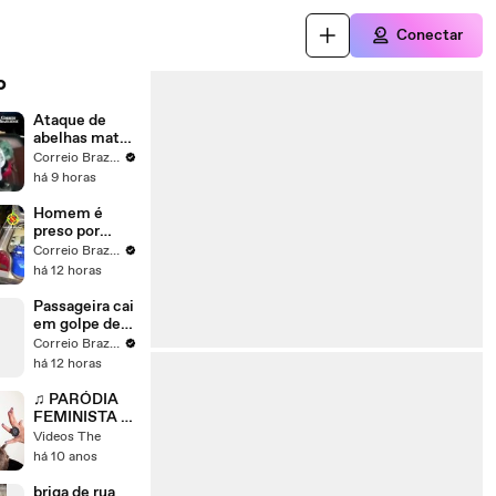
Conectar
o
Ataque de
abelhas mata
três cachorros
Correio Braziliense
na Fercal
há 9 horas
Homem é
preso por
furto de
Correio Braziliense
combustível
há 12 horas
em Santa
Maria
Passageira cai
em golpe de
motorista de
Correio Braziliense
app após
há 12 horas
doação de R$
400 no DF
♫ PARÓDIA
FEMINISTA -
MC Biel
Videos The
'Química'
há 10 anos
#QueMico -
Barbara
briga de rua