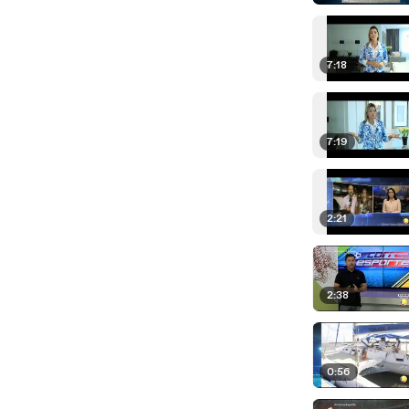
7:18
7:19
2:21
2:38
0:56