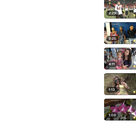
2:29
2:25
4:11
1:13
1:03