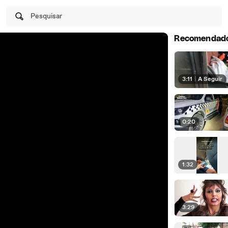
Pesquisar
Recomendad
3:11
|
A Seguir
0:20
1:32
3:29