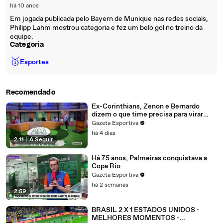
há 10 anos
Em jogada publicada pelo Bayern de Munique nas redes sociais,
Philipp Lahm mostrou categoria e fez um belo gol no treino da
equipe.
Categoria
🥇
Esportes
Recomendado
Ex-Corinthians, Zenon e Bernardo
dizem o que time precisa para virar
contra o Inter
Gazeta Esportiva
há 4 dias
2:11
|
A Seguir
Há 75 anos, Palmeiras conquistava a
Copa Rio
Gazeta Esportiva
há 2 semanas
2:59
BRASIL 2 X 1 ESTADOS UNIDOS -
MELHORES MOMENTOS -