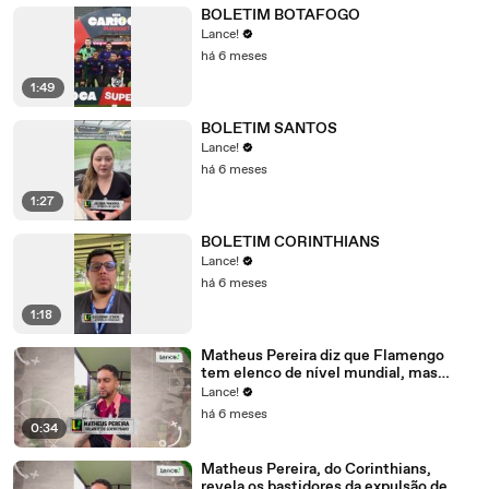
BOLETIM BOTAFOGO
Lance!
há 6 meses
1:49
BOLETIM SANTOS
Lance!
há 6 meses
1:27
BOLETIM CORINTHIANS
Lance!
há 6 meses
1:18
Matheus Pereira diz que Flamengo
tem elenco de nível mundial, mas
exalta força do Corinthians em título
Lance!
da Supercopa
há 6 meses
0:34
Matheus Pereira, do Corinthians,
revela os bastidores da expulsão de