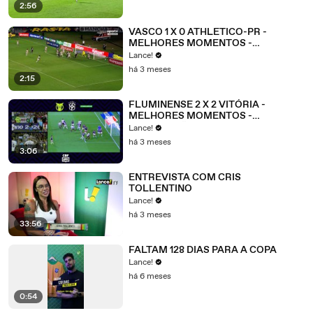
2:56
VASCO 1 X 0 ATHLETICO-PR -
MELHORES MOMENTOS -
BRASILEIRÃO 2026 - 15ª RODADA
Lance!
há 3 meses
2:15
FLUMINENSE 2 X 2 VITÓRIA -
MELHORES MOMENTOS -
BRASILEIRÃO 2026 - 15ª RODADA
Lance!
há 3 meses
3:06
ENTREVISTA COM CRIS
TOLLENTINO
Lance!
há 3 meses
33:56
FALTAM 128 DIAS PARA A COPA
Lance!
há 6 meses
0:54