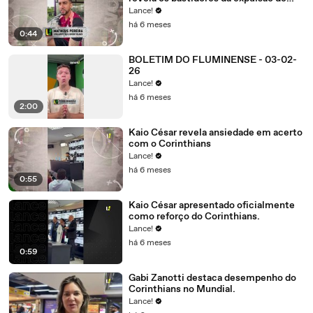
Carrascal no confronto contra o
Lance!
Flamengo
há 6 meses
0:44
BOLETIM DO FLUMINENSE - 03-02-
26
Lance!
há 6 meses
2:00
Kaio César revela ansiedade em acerto
com o Corinthians
Lance!
há 6 meses
0:55
Kaio César apresentado oficialmente
como reforço do Corinthians.
Lance!
há 6 meses
0:59
Gabi Zanotti destaca desempenho do
Corinthians no Mundial.
Lance!