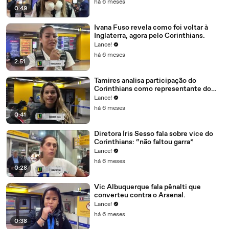
há 6 meses
0:49
Ivana Fuso revela como foi voltar à
Inglaterra, agora pelo Corinthians.
Lance!
há 6 meses
2:51
Tamires analisa participação do
Corinthians como representante do
futebol brasileiro.
Lance!
há 6 meses
0:41
Diretora Íris Sesso fala sobre vice do
Corinthians: “não faltou garra”
Lance!
há 6 meses
0:28
Vic Albuquerque fala pênalti que
converteu contra o Arsenal.
Lance!
há 6 meses
0:38