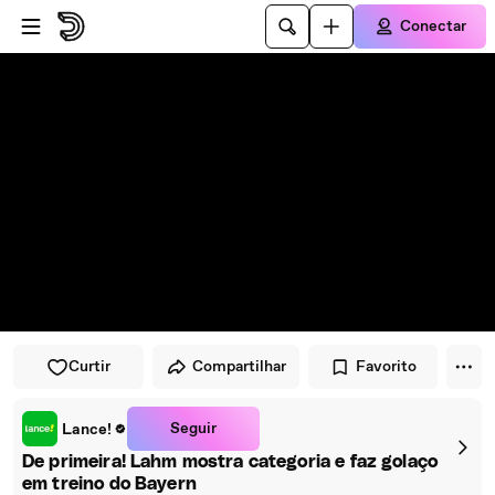
Pular para o player
Ir para o conteúdo principal
Conectar
Curtir
Compartilhar
Favorito
Seguir
Lance!
De primeira! Lahm mostra categoria e faz golaço
em treino do Bayern