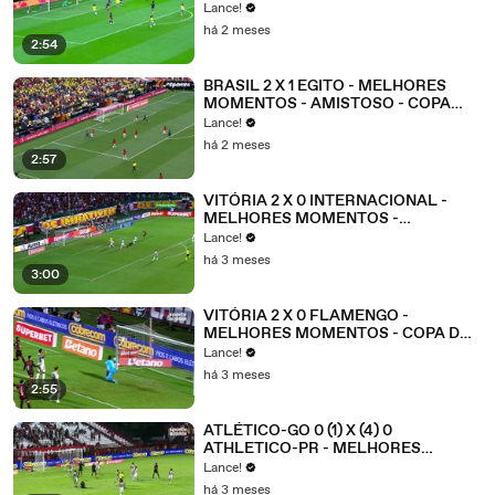
AMISTOSO - FEMININO
Lance!
há 2 meses
2:54
BRASIL 2 X 1 EGITO - MELHORES
MOMENTOS - AMISTOSO - COPA
2026
Lance!
há 2 meses
2:57
VITÓRIA 2 X 0 INTERNACIONAL -
MELHORES MOMENTOS -
BRASILEIRÃO 2026 - 17ª RODADA
Lance!
há 3 meses
3:00
VITÓRIA 2 X 0 FLAMENGO -
MELHORES MOMENTOS - COPA DO
BRASIL 2026 - 5ª FASE - JOGO 2
Lance!
há 3 meses
2:55
ATLÉTICO-GO 0 (1) X (4) 0
ATHLETICO-PR - MELHORES
MOMENTOS - COPA DO BRASIL 2026
Lance!
- 5ª FASE - JOGO 2
há 3 meses