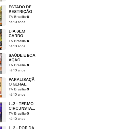
ESTADO DE
RESTRIÇÃO
TV Brasília
há 10 anos
DIA SEM
CARRO
TV Brasília
há 10 anos
SAÚDE E BOA
AÇÃO
TV Brasília
há 10 anos
PARALISAÇÃ
O GERAL
TV Brasília
há 10 anos
JL2 - TERMO
CIRCUNSTAN
CIADO
TV Brasília
há 10 anos
JL2 - DOR DA