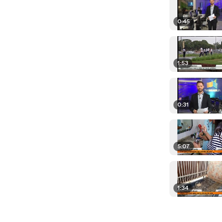
0:45
1:53
0:31
5:07
1:34