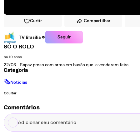
Curtir
Compartilhar
Seguir
TV Brasília
SÓ O ROLO
há 10 anos
22/03 - Rapaz preso com arma em busão que ia venderem feira
Categoria
🗞
Notícias
Ocultar
Comentários
Adicionar
seu
comentário