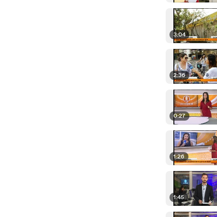
3:04
2:36
0:27
1:26
1:45