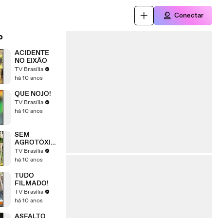
Conectar
o
ACIDENTE
NO EIXÃO
TV Brasília
há 10 anos
QUE NOJO!
TV Brasília
há 10 anos
SEM
AGROTÓXIC
O
TV Brasília
há 10 anos
TUDO
FILMADO!
TV Brasília
há 10 anos
ASFALTO