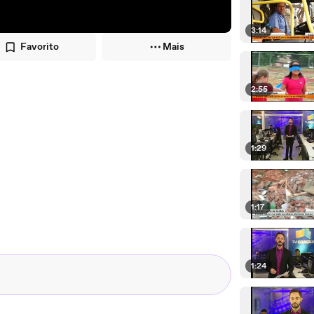
3:14
Favorito
Mais
2:55
1:29
1:17
1:24