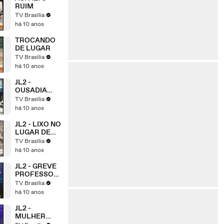
RUIM
TV Brasília
há 10 anos
TROCANDO
DE LUGAR
TV Brasília
há 10 anos
JL2 -
OUSADIA
SEM LIMITES
TV Brasília
há 10 anos
JL2 - LIXO NO
LUGAR DE
MUDAS
TV Brasília
há 10 anos
JL2 - GREVE
PROFESSOR
ES
TV Brasília
há 10 anos
JL2 -
MULHER