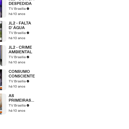
DESPEDIDA
TV Brasília
há 10 anos
JL2 - FALTA
D' ÁGUA
TV Brasília
há 10 anos
JL2 - CRIME
AMBIENTAL
TV Brasília
há 10 anos
CONSUMO
CONSCIENTE
TV Brasília
há 10 anos
AS
PRIMEIRAS
CHUVAS
TV Brasília
há 10 anos