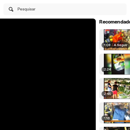
Pesquisar
Recomendad
1:08
|
A Seguir
2:24
2:45
1:16