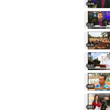
0:45
0:51
0:31
0:57
4:17
0:27