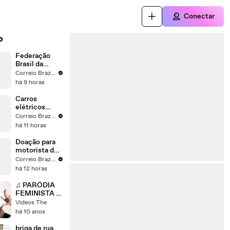
Conectar
o
Federação
Brasil da
Esperança
Correio Braziliense
lança Leandro
há 9 horas
Grass para
disputar o
Carros
GDF
elétricos
ocupam os 3
Correio Braziliense
primeiros
há 11 horas
lugares de
vendas no
Doação para
Brasil em
motorista de
julho
aplicativo vira
Correio Braziliense
caso de
há 12 horas
polícia, em
Vicente Pires
♫ PARÓDIA
FEMINISTA -
MC Biel
Videos The
'Química'
há 10 anos
#QueMico -
Barbara
briga de rua