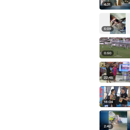
4:31
5:09
0:50
22:45
16:04
2:42