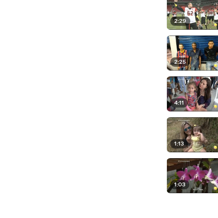
2:29
2:25
4:11
1:13
1:03