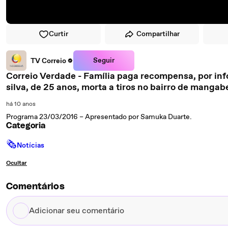
Curtir
Compartilhar
Seguir
TV Correio
Correio Verdade - Família paga recompensa, por informações do caso de Suênia de sousa
silva, de 25 anos, morta a tiros no bairro de
há 10 anos
Programa 23/03/2016 – Apresentado por Samuka Duarte.
Categoria
🗞
Notícias
Ocultar
Comentários
Adicionar
seu