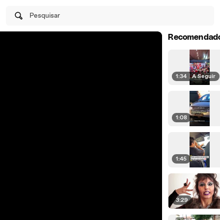
Pesquisar
Recomendad
1:34
|
A Seguir
1:08
1:45
3:29