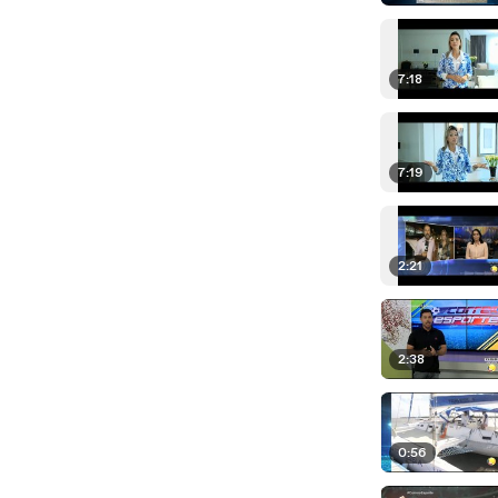
7:18
7:19
2:21
2:38
0:56