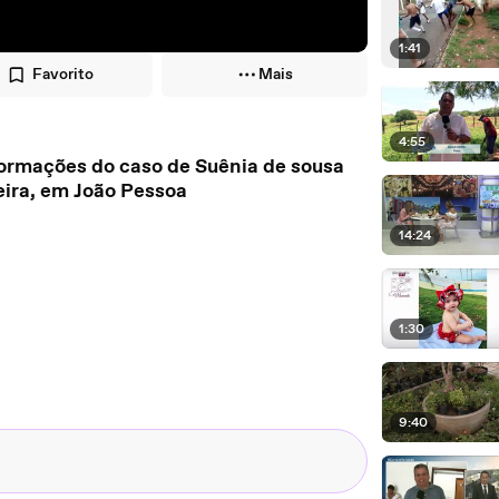
1:41
Favorito
Mais
4:55
 mangabeira, em João Pessoa
14:24
1:30
9:40