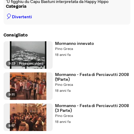
'U figghiu du Capu Bastuni interpretata da Happy Hippo
Categoria
🎈
Divertenti
Consigliato
Mormanno innevato
Pino Greca
18 anni fa
9:19
|
Prossimi video
Mormanno - Festa di Perciavutti 2008
(1Parte)
Pino Greca
18 anni fa
9:11
Mormanno - Festa di Perciavutti 2008
(3 Parte)
Pino Greca
18 anni fa
8:17