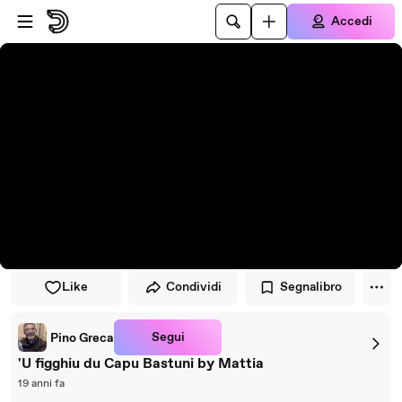
Vai al lettore
Passa al contenuto principale
Accedi
Like
Condividi
Segnalibro
Segui
Pino Greca
'U figghiu du Capu Bastuni by Mattia
19 anni fa