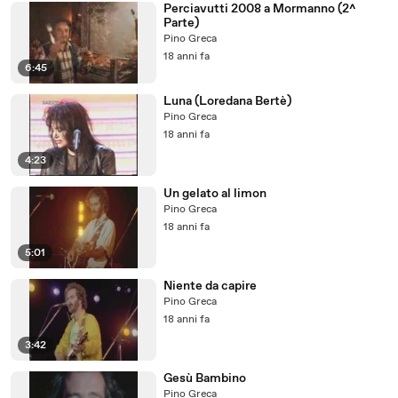
Perciavutti 2008 a Mormanno (2^
Parte)
Pino Greca
18 anni fa
6:45
Luna (Loredana Bertè)
Pino Greca
18 anni fa
4:23
Un gelato al limon
Pino Greca
18 anni fa
5:01
Niente da capire
Pino Greca
18 anni fa
3:42
Gesù Bambino
Pino Greca