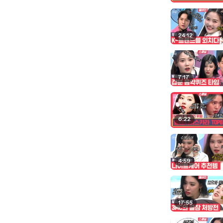
24:12
7:17
6:22
4:59
17:55