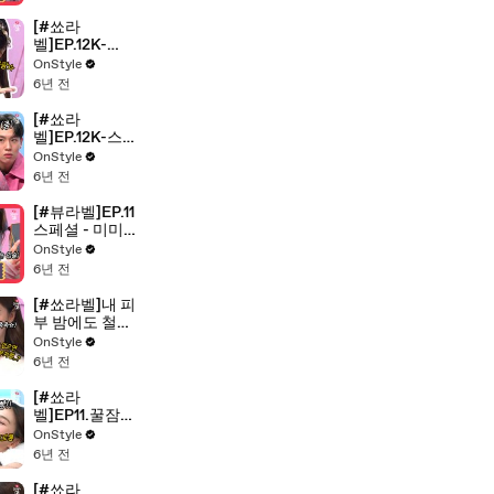
뷰 드럭스토어
쿠션팩트
[#쑈라
TOP8
벨]EP.12K-
POP뷰티,K-먹
OnStyle
방,K-쑈라벨?
6년 전
믿고쓰는 K-아
이템 총 출동
[#쑈라
벨]EP.12K-스
피커로 함께하
OnStyle
는 쑈라벨 음악
6년 전
QUIZ
[#뷰라벨]EP.11
스페셜 - 미미
쌩눈(?)으로 열
OnStyle
정 리뷰! 뷰라
6년 전
벨 롱래시 마스
카라 TOP8 찐
[#쑈라벨]내 피
리뷰 ☆이벤트
부 밤에도 철통
있음☆
보안!HOXY,피
OnStyle
부 장벽을 지키
6년 전
는 인어공주크
림 들어 보셨나
[#쑈라
요?
벨]EP11.꿀잠을
부르는 나이트
OnStyle
루틴 아이템 리
6년 전
뷰
[#쑈라