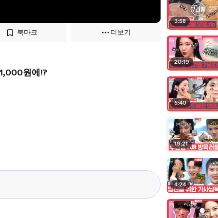
3:58
북마크
더보기
20:19
,000원에!?
5:40
19:21
4:24