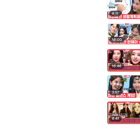
6:11
16:00
16:46
3:57
6:41