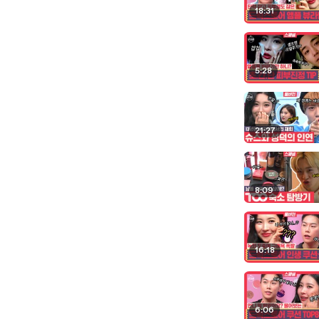
18:31
5:28
21:27
8:09
16:18
6:06