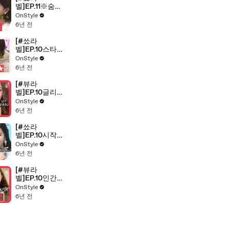
벨]EP.11※숨은
이벤트 찾기※
OnStyle
선미,효정,한해
6년 전
는 쉬는날 뭘 할
까? 쑈라벨 삼
[#쑈라
남매의 오프 루
벨]EP.10스타
틴
일리쉬한 겨울
OnStyle
을 책임질 방한
6년 전
템 리뷰
[#뷰라
벨]EP.10글리
터 까마귀 필수
OnStyle
시청!어디서든
6년 전
美친 존재감!리
퀴드 글리터 섀
[#쑈라
도...☆
벨]EP.10시작
은 벨런스게임,
OnStyle
취향 공유?오
6년 전
늘도 훈훈한 선
미와 효정의 벨
[#뷰라
런스 게임(+쑈
벨]EP.10인간
라벨 3MC의 수
글리터 프리지
OnStyle
능 응원 메세
아의 스타일링!
6년 전
지)
글리터 메이크
업에 어울리는
패션은?