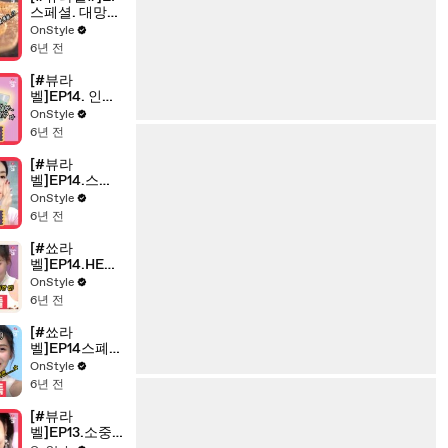
스페셜. 대망의
더 라스트 챕
OnStyle
터! 아껴왔던
6년 전
뷰라벨 하드 모
조리 털어드림
[#뷰라
벨]EP14. 인기
甲 성분甲 세정
OnStyle
력甲! 클렌징밤
6년 전
뷰라벨은?
[#뷰라
벨]EP14.스페
셜?[뷰라벨 플
OnStyle
러스]기초 색조
6년 전
클렌징 싹 다 뷰
라벨로 해보았
[#쑈라
다! 연참여신
벨]EP14.HELL
주지아의 뷰라
O 2021! 새로운
OnStyle
벨 데이♥
2021년을 위한
6년 전
자기 계발템 리
얼 후기 쏩니다
[#쑈라
벨]EP14스폐셜
>美친 가사들
OnStyle
의 등판! 선미&
6년 전
효정&한해의
본인 노래 가사
[#뷰라
낭독TIME
벨]EP13.소중