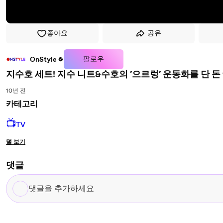
좋아요
공유
팔로우
OnStyle
지수호 세트! 지수 니트&수호의 ′으르렁′ 운동화를 단 돈 1
10년 전
카테고리
📺
TV
덜 보기
댓글
댓
글
을
추