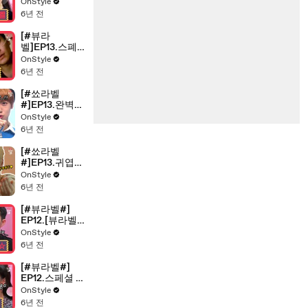
한 내 피부를 위
OnStyle
한 치트키!드럭
6년 전
스토어★앰플
★뷰라벨
[#뷰라
벨]EP13.스폐
셜-[뷰라벨플
OnStyle
러스]선미와 강
6년 전
율이 직접♡쏘
는 초간단 꿀팁
[#쑈라벨
&찐리뷰
#]EP13.완벽한
모닝 루틴이 완
OnStyle
벽한 하루를 만
6년 전
든다!TOO웅기
와 함께하는 모
[#쑈라벨
닝 루틴 방법
#]EP13.귀엽고
은?
잘생긴 멤버들
OnStyle
9명이 같이 살
6년 전
면 생기는 일
(feat.TOO모닝
[#뷰라벨#]
루틴)
EP12.[뷰라벨X
레오제이] 쿠션
OnStyle
유목민들 절로
6년 전
주저앉히는 뷰
라벨 드럭스토
[#뷰라벨#]
어 쿠션 팩트
EP12.스페셜 ?
는?
칭찬 감옥에 가
OnStyle
두고픈 믿.보.
6년 전