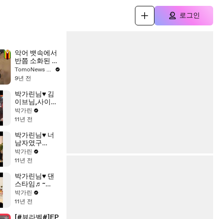
로그인
악어 뱃속에서
반쯤 소화된 8
살짜리 남자어
TomoNews Korea
린이 발견돼
9년 전
박가린님♥ 김
이브님,사이다
님과 함께하는
박가린
세자매 외식먹
11년 전
방!!
박가린님♥ 너
남자였구
나..........? 마이
박가린
크..
11년 전
박가린님♥ 댄
스타임♬~
Riding
박가린
11년 전
[#뷰라벨#]EP