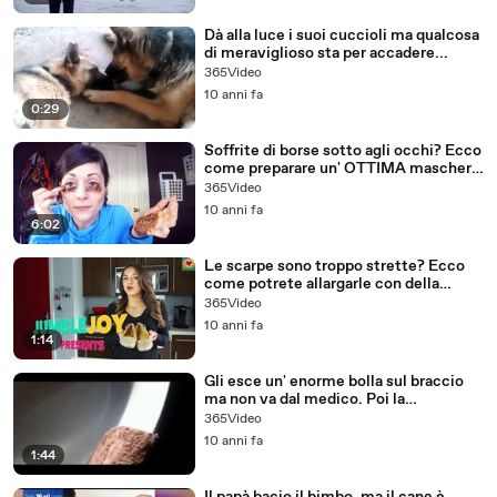
Dà alla luce i suoi cuccioli ma qualcosa
di meraviglioso sta per accadere...
365Video
10 anni fa
0:29
Soffrite di borse sotto agli occhi? Ecco
come preparare un' OTTIMA maschera
con i FONDI del CAFFè!
365Video
10 anni fa
6:02
Le scarpe sono troppo strette? Ecco
come potrete allargarle con della
semplice ACQUA...
365Video
10 anni fa
1:14
Gli esce un' enorme bolla sul braccio
ma non va dal medico. Poi la
scioccante scoperta...
365Video
10 anni fa
1:44