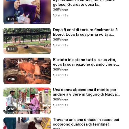
Il papà bacio il bimbo, ma il cane è
geloso. Guardate cosa fa...
365Video
10 anni fa
0:30
Dopo 9 anni di torture finalmente è
libero. Ecco la sua prima volta a
contatto con l'acqua!
365Video
10 anni fa
0:50
E' stato in catene tutta la sua vita,
ecco la sua reazione quando viene
liberato.
365Video
10 anni fa
2:40
Una donna abbandona il marito per
andare a vivere in tugurio di Nuova
Delhi...ecco perchè
365Video
10 anni fa
3:51
Trovano un cane chiuso in sacco poi
scoprono qualcosa di terribile!