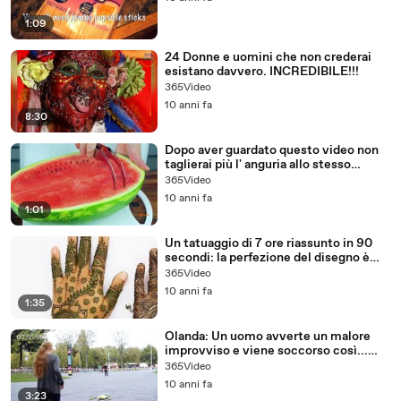
1:09
24 Donne e uomini che non crederai
esistano davvero. INCREDIBILE!!!
365Video
10 anni fa
8:30
Dopo aver guardato questo video non
taglierai più l' anguria allo stesso
modo...
365Video
10 anni fa
1:01
Un tatuaggio di 7 ore riassunto in 90
secondi: la perfezione del disegno è
IPNOTICA!
365Video
10 anni fa
1:35
Olanda: Un uomo avverte un malore
improvviso e viene soccorso così...
NON CI CREDO!
365Video
10 anni fa
3:23