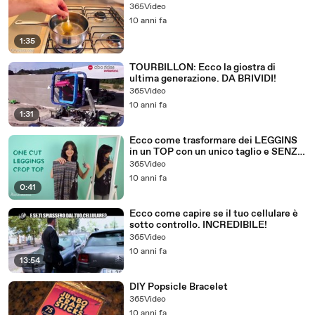
365Video
10 anni fa
1:35
TOURBILLON: Ecco la giostra di
ultima generazione. DA BRIVIDI!
365Video
10 anni fa
1:31
Ecco come trasformare dei LEGGINS
in un TOP con un unico taglio e SENZA
CUCIRE!
365Video
10 anni fa
0:41
Ecco come capire se il tuo cellulare è
sotto controllo. INCREDIBILE!
365Video
10 anni fa
13:54
DIY Popsicle Bracelet
365Video
10 anni fa