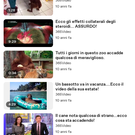
365Video
10 anni fa
1:28
Ecco gli effetti collaterali degli
steroidi... ASSURDO!
365Video
10 anni fa
9:29
Tutti i giorni in questo zoo accadde
qualcosa di meraviglioso.
365Video
10 anni fa
0:34
Un bassotto va in vacanza....Ecco il
video della sua estate!
365Video
10 anni fa
4:29
Il cane nota qualcosa di strano...ecco
cosa sta accadendo!
365Video
10 anni fa