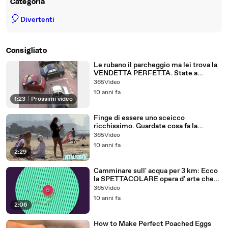
Categoria
🎈
Divertenti
Consigliato
Le rubano il parcheggio ma lei trova la
VENDETTA PERFETTA. State a
vedere!
365Video
10 anni fa
1:23
|
Prossimi video
Finge di essere uno sceicco
ricchissimo. Guardate cosa fa la
ragazza...
365Video
10 anni fa
2:29
Camminare sull' acqua per 3 km: Ecco
la SPETTACOLARE opera d' arte che
sta incantando il mondo!
365Video
10 anni fa
2:06
How to Make Perfect Poached Eggs