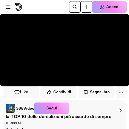
Vai al lettore
Passa al contenuto principale
Accedi
Like
Condividi
Segnalibro
Segui
365Video
la TOP 10 delle demolizioni più assurde di sempre
10 anni fa