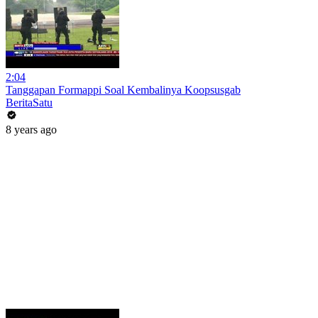
2:04
Tanggapan Formappi Soal Kembalinya Koopsusgab
BeritaSatu
8 years ago