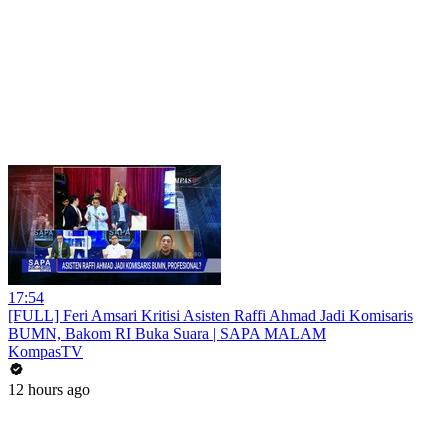
17:54
[FULL] Feri Amsari Kritisi Asisten Raffi Ahmad Jadi Komisaris
BUMN, Bakom RI Buka Suara | SAPA MALAM
KompasTV
12 hours ago