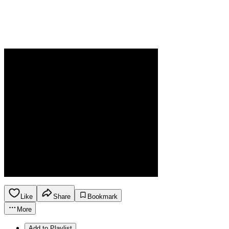
Like
Share
Bookmark
More
Add to Playlist