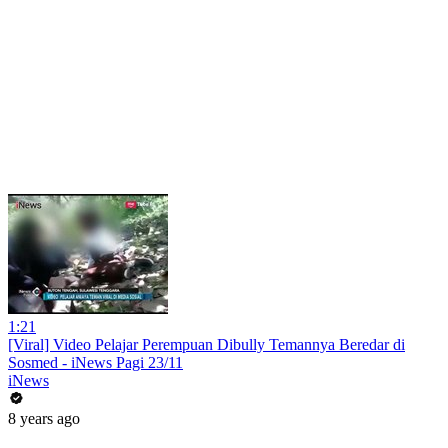
1:21
[Viral] Video Pelajar Perempuan Dibully Temannya Beredar di
Sosmed - iNews Pagi 23/11
iNews
8 years ago