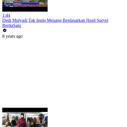
1:44
Dedi Mulyadi Tak Ingin Menang Berdasarkan Hasil Survei
BeritaSatu
8 years ago