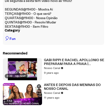
De segunda a sexta tem vídeo novo às 11h00!
SEGUNDAS@11H00 - Mostra Aí
TERÇAS@11H00 - O que será?
QUARTAS@11H00 - Nossa Opinião
QUINTAS@11H00 - Resolvi Mudar
SEXTAS@11H00 - Sem Filtro
Category
🎈
Fun
Recommended
GABI RIPPI E RACHEL APOLLONIO SE
PREPARAM PARA A PRAIA |
#RESOLVIMUDAR
Nosso Canal
9 years ago
2:39
|
Up next
ANTES E DEPOIS DAS MENINAS DO
NOSSO CANAL
Nosso Canal
11 years ago
7:13