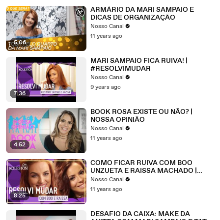
ARMÁRIO DA MARI SAMPAIO E
DICAS DE ORGANIZAÇÃO
Nosso Canal
11 years ago
5:06
MARI SAMPAIO FICA RUIVA! |
#RESOLVIMUDAR
Nosso Canal
9 years ago
7:36
BOOK ROSA EXISTE OU NÃO? |
NOSSA OPINIÃO
Nosso Canal
11 years ago
4:52
COMO FICAR RUIVA COM BOO
UNZUETA E RAISSA MACHADO |
RESOLVI MUDAR
Nosso Canal
11 years ago
8:25
DESAFIO DA CAIXA: MAKE DA