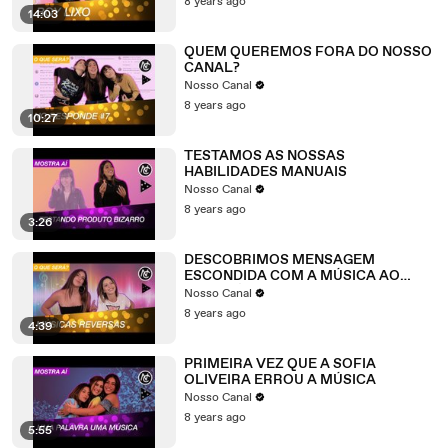
8 years ago
14:03
QUEM QUEREMOS FORA DO NOSSO
CANAL?
Nosso Canal
8 years ago
10:27
TESTAMOS AS NOSSAS
HABILIDADES MANUAIS
Nosso Canal
8 years ago
3:26
DESCOBRIMOS MENSAGEM
ESCONDIDA COM A MÚSICA AO
CONTRÁRIO
Nosso Canal
8 years ago
4:39
PRIMEIRA VEZ QUE A SOFIA
OLIVEIRA ERROU A MÚSICA
Nosso Canal
8 years ago
5:55