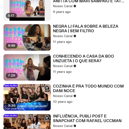
ANITTA COM MARI SAMPAIO E TATA
ESTANIECKI
Nosso Canal
9 years ago
5:17
NEGRA LI FALA SOBRE A BELEZA
NEGRA | SEM FILTRO
Nosso Canal
11 years ago
8:49
CONHECENDO A CASA DA BOO
UNZUETA | O QUE SERÁ?
Nosso Canal
11 years ago
7:29
COZINHA É PRA TODO MUNDO COM
DANI NOCE
Nosso Canal
10 years ago
9:35
INFLUÊNCIA, PUBLI POST E
SNAPCHAT COM RAFAEL UCCMAN
Nosso Canal