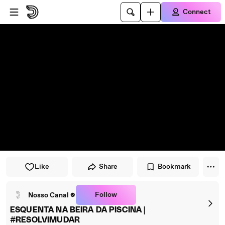
Skip to player
Skip to main content
Connect
Like
Share
Bookmark
Follow
Nosso Canal
ESQUENTA NA BEIRA DA PISCINA |
#RESOLVIMUDAR