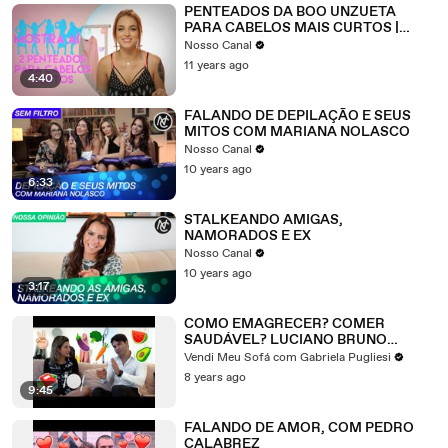
PENTEADOS DA BOO UNZUETA
PARA CABELOS MAIS CURTOS |
MOSTRA AÍ
Nosso Canal
11 years ago
4:40
FALANDO DE DEPILAÇÃO E SEUS
MITOS COM MARIANA NOLASCO
Nosso Canal
10 years ago
6:33
STALKEANDO AMIGAS,
NAMORADOS E EX
Nosso Canal
10 years ago
3:17
COMO EMAGRECER? COMER
SAUDÁVEL? LUCIANO BRUNO
RESPONDE!
Vendi Meu Sofá com Gabriela Pugliesi
8 years ago
9:45
FALANDO DE AMOR, COM PEDRO
CALABREZ