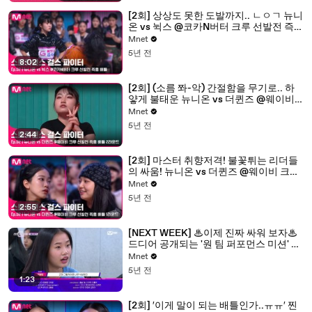
[2회] 상상도 못한 도발까지.. ㄴㅇㄱ 뉴니
온 vs 뉙스 @코카N버터 크루 선발전 즉흥
배틀
Mnet
5년 전
8:02
[2회] (소름 쫘-악) 간절함을 무기로.. 하
얗게 불태운 뉴니온 vs 더퀸즈 @웨이비
크루 선발전 즉흥 배틀 2라운드
Mnet
5년 전
2:44
[2회] 마스터 취향저격! 불꽃튀는 리더들
의 싸움! 뉴니온 vs 더퀸즈 @웨이비 크루
선발전 즉흥 배틀 1라운드
Mnet
5년 전
2:55
[NEXT WEEK] ♨이제 진짜 싸워 보자♨
드디어 공개되는 '원 팀 퍼포먼스 미션' 크
루들의 가면 속 정체!
Mnet
5년 전
1:23
[2회] ′이게 말이 되는 배틀인가..ㅠㅠ′ 찐