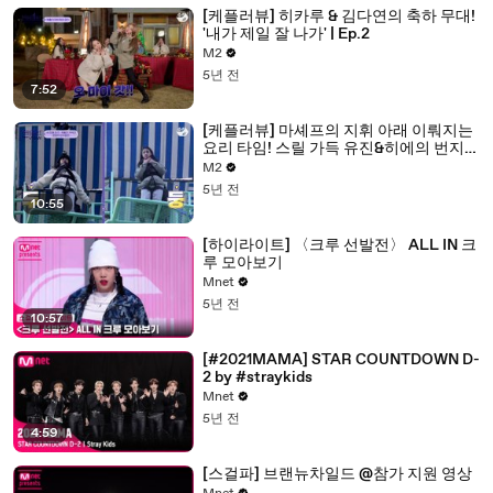
[케플러뷰] 히카루 & 김다연의 축하 무대!
'내가 제일 잘 나가' | Ep.2
M2
5년 전
7:52
[케플러뷰] 마셰프의 지휘 아래 이뤄지는
요리 타임! 스릴 가득 유진&히에의 번지
도전의 결과는? | Ep.2
M2
5년 전
10:55
[하이라이트] 〈크루 선발전〉 ALL IN 크
루 모아보기
Mnet
5년 전
10:57
[#2021MAMA] STAR COUNTDOWN D-
2 by #straykids
Mnet
5년 전
4:59
[스걸파] 브랜뉴차일드 @참가 지원 영상