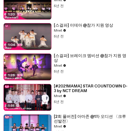
Mnet
5년 전
1:20
[스걸파] 이데아 @참가 지원 영상
Mnet
5년 전
1:04
[스걸파] 브레이크 엠비션 @참가 지원 영
상
Mnet
5년 전
1:26
[#2021MAMA] STAR COUNTDOWN D-
3 by NCT DREAM
Mnet
5년 전
1:51
[2회 풀버전] 아마존 @1차 오디션 〈크루
선발전〉
Mnet