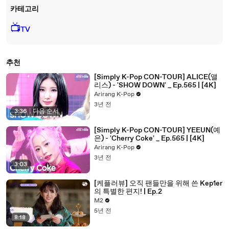
카테고리
📺
TV
추천
[Simply K-Pop CON-TOUR] ALICE(앨
리스) - 'SHOW DOWN' _ Ep.565 | [4K]
Arirang K-Pop
3년 전
3:36
|
다음 순서
[Simply K-Pop CON-TOUR] YEEUN(예
은) - 'Cherry Coke' _ Ep.565 | [4K]
Arirang K-Pop
3년 전
3:03
[케플러뷰] 오직 팬들만을 위해 쓴 Kep1er
의 특별한 편지! | Ep.2
M2
5년 전
8:18