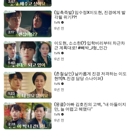
2:57
(일촉즉발) 임수정X이도현, 진경에게 발
각될 위기??!
tvN
5년 전
2:17
이도현, 소소한(?) 입학비리부터 차근차
근 계획대로! #빼박_J형_인간
tvN
5년 전
1:40
(촌철살인) 날카롭게 진경 저격하는 이도
현!!(ft.진경 담당 스나이퍼)
tvN
5년 전
1:23
(뭉클) 아빠 김호진의 고백, "내 아들이지
만, 늘 어렵고 헤맸다"
tvN
5년 전
2:28