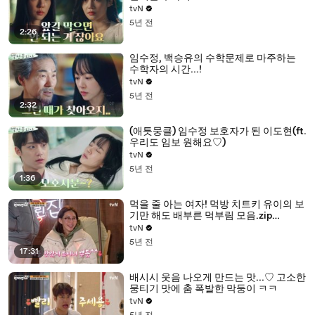
tvN
5년 전
2:26
임수정, 백승유의 수학문제로 마주하는
수학자의 시간...!
tvN
5년 전
2:32
(애틋뭉클) 임수정 보호자가 된 이도현(ft.
우리도 임보 원해요♡)
tvN
5년 전
1:36
먹을 줄 아는 여자! 먹방 치트키 유이의 보
기만 해도 배부른 먹부림 모음.zip
#highlight
tvN
5년 전
17:31
배시시 웃음 나오게 만드는 맛...♡ 고소한
뭉티기 맛에 춤 폭발한 막둥이 ㅋㅋ
tvN