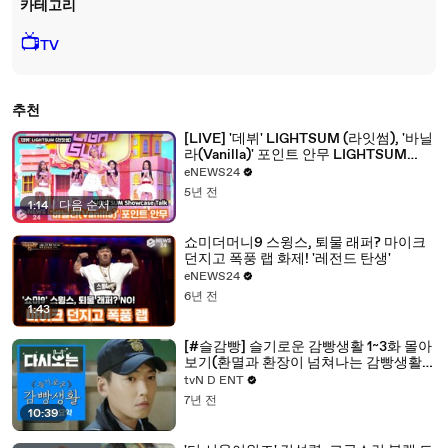
카테고리
📺
TV
추천
[LIVE] '데뷔' LIGHTSUM (라잇썸), '바닐
라(Vanilla)' 포인트 안무 LIGHTSUM
Showcase Talk
eNEWS24
5년 전
1:14
|
다음 순서
쇼미더머니9 스윙스, 퇴물 래퍼? 마이크
던지고 폭풍 랩 화제! '레전드 탄생'
eNEWS24
6년 전
1:43
[#슬감빵] 슬기로운 감빵생활 1~3화 몰아
보기(환멸과 환장이 넘쳐나는 감빵생활의
시작) | #다시보는슬기로운감빵생활 |
tvN D ENT
#Diggle
7년 전
10:39