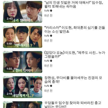
"남의 인생 짓밟은 거에 대해서!" 임수정,
왈칵 토해내는 속마음
tvN
5년 전
2:43
*카리스마* 이도현, 최대훈의 심기를 건들
이는 소신 발언♨
tvN
5년 전
1:19
(잡았다 요놈) 이도현, "제주도 사진.. 누가
그랬을까?"
tvN
5년 전
1:55
장현성, 우다비를 몰아세우는 진경의 모
습에 충격!
tvN
5년 전
2:14
※당돌※ 임수정 찾아와 되바라진 충고
날리는 우다비!