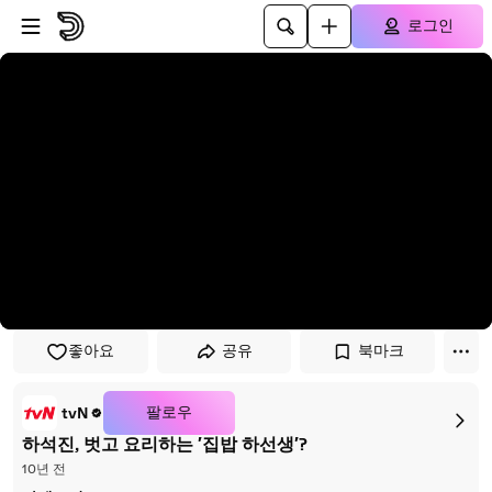
플레이어로 건너뛰기
본문으로 건너뛰기
로그인
좋아요
공유
북마크
팔로우
tvN
하석진, 벗고 요리하는 ′집밥 하선생′?
10년 전