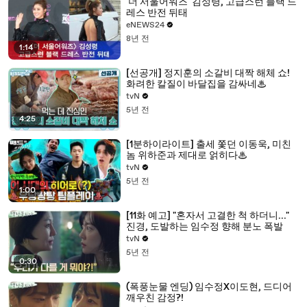
'더 서울어워즈' 김성령, 고급스런 블랙 드
레스 반전 뒤태
eNEWS24
8년 전
1:14
[선공개] 정지훈의 소갈비 대짝 해체 쇼!
화려한 칼질이 바달집을 감싸네♨
tvN
5년 전
4:25
[1분하이라이트] 출세 쫓던 이동욱, 미친
놈 위하준과 제대로 얽히다♨
tvN
5년 전
1:00
[11화 예고] "혼자서 고결한 척 하더니..."
진경, 도발하는 임수정 향해 분노 폭발
tvN
5년 전
0:30
(폭풍눈물 엔딩) 임수정X이도현, 드디어
깨우친 감정?!