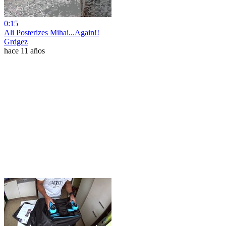
0:15
Ali Posterizes Mihai...Again!!
Grdgez
hace 11 años