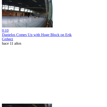
0:10
Danielos Comes Up with Huge Block on Erik
Grdgez
hace 11 años