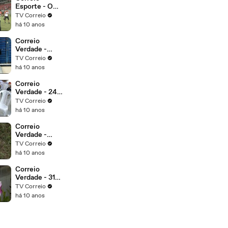
participa dia
Esporte - O
25 de
João Pessoa
TV Correio
setembro da
Espectros
há 10 anos
edição 2016
tenta mais
da regata
uma vitória
Correio
refeno,
para garantir
Verdade -
considerada
vantagem
Bandidos
TV Correio
uma das
arrombaram
há 10 anos
maiores do
um farmácia
Brasil
no centro de
Correio
Campina
Verdade - 24
Grande, o
de setembro é
TV Correio
alarme
dia D da
há 10 anos
disparou eles
campanha de
não tiveram
multivacinaçã
Correio
tempo de
o em João
Verdade -
correr e foram
Pessoa
Projeto plante
TV Correio
presos.
uma vida, da
há 10 anos
Fundação
Solidariedade
Correio
Verdade - 31ª
Exposição
TV Correio
Paraibana de
há 10 anos
Orquídeas, no
Shopping
Tambiá