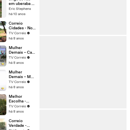
Riethe
em uberaba os
idiotas
Eric Stephens
há 10 anos
Correio
Cidades - No
sertão do
TV Correio
estado, a
há 8 anos
chuva das
últimas
Mulher
semanas
Demais – Café
elevaram o
com Direito -
TV Correio
nível dos
Horário de
há 8 anos
reservatórios
almoço,
na região de
intervalo
Mulher
Patos.
interjornada
Demais – Meu
tudo isso é
Momento –
TV Correio
direito do
14.03.2018
há 8 anos
trabalhador,
mas com
Melhor
algumas
Escolha -
regras
Como
TV Correio
escolher o
há 8 anos
vaso ideal
para cada tipo
Correio
de planta
Verdade -