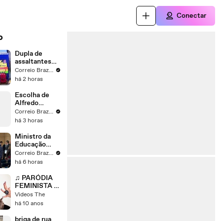
Conectar
o
Dupla de
assaltantes
escorrega na
Correio Braziliense
gasolina
há 2 horas
durante roubo
em Ceilândia
Escolha de
Alfredo
Gaspar para
Correio Braziliense
vice gera
há 3 horas
desconfiança
na base de
Ministro da
Flávio
Educação
Leonardo
Correio Braziliense
Barchini fala
há 6 horas
sobre o Ideb
♫ PARÓDIA
FEMINISTA -
MC Biel
Videos The
'Química'
há 10 anos
#QueMico -
Barbara
briga de rua