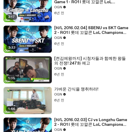
Game 1 - RO1 l 롯데 꼬깔콘 LoL
Champions Korea Spring 2016
OGN
6년 전
2:17
[H/L 2016.02.04] SBENU vs SKT Game
2 - RO1 l 롯데 꼬깔콘 LoL Champions
Korea Spring 2016
OGN
6년 전
3:33
[켠김에왕까지] 시청자들과 함께한 왕들
의 전쟁! 247화 예고
OGN
6년 전
1:05
가벼운 간식을 쟁취하라!
OGN
6년 전
1:44
[H/L 2016.02.03] CJ vs Longzhu Game
2 - RO1 l 롯데 꼬깔콘 LoL Champions
Korea Spring 2016
OGN