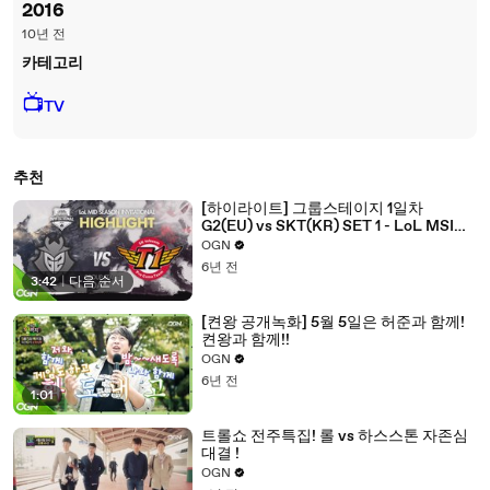
2016
10년 전
카테고리
📺
TV
추천
[하이라이트] 그룹스테이지 1일차
G2(EU) vs SKT(KR) SET 1 - LoL MSI
2016 / 미드시즌인비테이셔널
OGN
6년 전
3:42
|
다음 순서
[켠왕 공개녹화] 5월 5일은 허준과 함께!
켠왕과 함께!!
OGN
6년 전
1:01
트롤쇼 전주특집! 롤 vs 하스스톤 자존심
대결 !
OGN