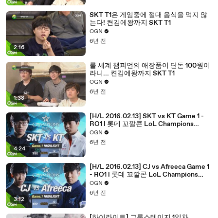
SKT T1은 게임중에 절대 음식을 먹지 않
는다! 켠김에왕까지 SKT T1
OGN
6년 전
2:16
롤 세계 챔피언의 애장품이 단돈 100원이
라니... 켠김에왕까지 SKT T1
OGN
6년 전
1:38
[H/L 2016.02.13] SKT vs KT Game 1 -
RO1 l 롯데 꼬깔콘 LoL Champions
Korea Spring 2016
OGN
6년 전
4:24
[H/L 2016.02.13] CJ vs Afreeca Game 1
- RO1 l 롯데 꼬깔콘 LoL Champions
Korea Spring 2016
OGN
6년 전
3:12
[하이라이트] 그룹스테이지 1일차