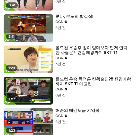
6년 전
0:41
쿤타, 분노의 발길질!
OGN
6년 전
2:11
롤드컵 우승후 뱅이 엄마보다 먼저 연락
한 사람은?! 켠김에왕까지 SKT T1
OGN
6년 전
1:24
롤드컵 우승 목적은 켠왕출연?!! 켠김에왕
까지 SKT T1 예고편
OGN
6년 전
1:07
허준의 메멘토급 기억력
OGN
6년 전
1:23