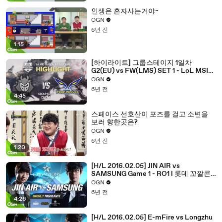
인생은 혼자사는거야~
OGN
6년 전
1:15
[하이라이트] 그룹스테이지 1일차
G2(EU) vs FW(LMS) SET 1 - LoL MSI
2016 / 미드시즌인비테이셔널
OGN
6년 전
4:45
스페이스 선호산이 포즈를 걸고 소변을
보러 향한곳은?
OGN
6년 전
1:20
[H/L 2016.02.05] JIN AIR vs
SAMSUNG Game 1 - RO1 l 롯데 꼬깔콘
LoL Champions Korea Spring 2016
OGN
6년 전
4:26
[H/L 2016.02.05] E-mFire vs Longzhu