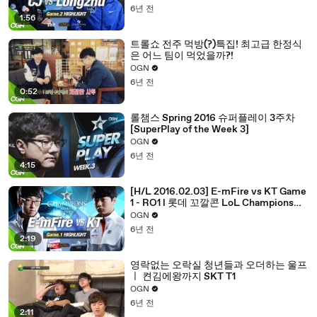
6년 전
1:56
트롤쇼 전주 먹방(?)특집! 최고급 한정식
은 어느 팀이 먹었을까?!
OGN
6년 전
0:52
롤챔스 Spring 2016 슈퍼플레이 3주차
[SuperPlay of the Week 3]
OGN
6년 전
4:15
[H/L 2016.02.03] E-mFire vs KT Game
1 - RO1 l 롯데 꼬깔콘 LoL Champions
Korea Spring 2016
OGN
6년 전
2:19
영락없는 오락실 청년들과 오더하는 울프
ㅣ 켠김에왕까지 SKT T1
OGN
6년 전
2:11