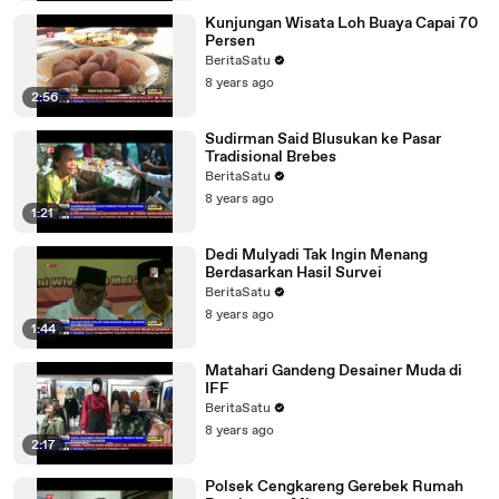
Kunjungan Wisata Loh Buaya Capai 70
Persen
BeritaSatu
8 years ago
2:56
Sudirman Said Blusukan ke Pasar
Tradisional Brebes
BeritaSatu
8 years ago
1:21
Dedi Mulyadi Tak Ingin Menang
Berdasarkan Hasil Survei
BeritaSatu
8 years ago
1:44
Matahari Gandeng Desainer Muda di
IFF
BeritaSatu
8 years ago
2:17
Polsek Cengkareng Gerebek Rumah