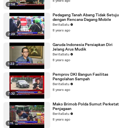
8 years ago
2:08
Pedagang Tanah Abang Tidak Setuju
dengan Rencana Dagang Mobile
BeritaSatu
8 years ago
2:29
Garuda Indonesia Persiapkan Diri
Jelang Arus Mudik
BeritaSatu
8 years ago
1:23
Pemprov DKI Bangun Fasilitas
Pengolahan Sampah
BeritaSatu
8 years ago
7:32
Mako Brimob Polda Sumut Perketat
Penjagaan
BeritaSatu
8 years ago
1:11