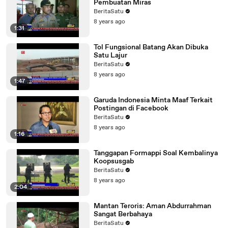
Pembuatan Miras
BeritaSatu
8 years ago
1:31
Tol Fungsional Batang Akan Dibuka
Satu Lajur
BeritaSatu
8 years ago
1:47
Garuda Indonesia Minta Maaf Terkait
Postingan di Facebook
BeritaSatu
8 years ago
1:16
Tanggapan Formappi Soal Kembalinya
Koopsusgab
BeritaSatu
8 years ago
2:04
Mantan Teroris: Aman Abdurrahman
Sangat Berbahaya
BeritaSatu