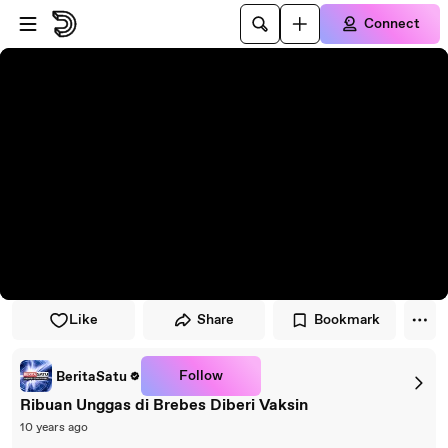
Skip to player
Skip to main content
Connect
Like
Share
Bookmark
Follow
BeritaSatu
Ribuan Unggas di Brebes Diberi Vaksin
10 years ago