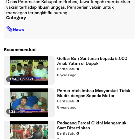
Dinas Peternakan Kabupaten Brebes, Jawa Tengah memberikan
vaksin terhadap ribuan unggas. Pemberian vaksin untuk
mencegah terjangkit flu burung.
Category
🗞
News
Recommended
Golkar Beri Santunan kepada 5.000
Anak Yatim di Depok
BeritaSatu
8 years ago
3:04
|
Up next
Pemerintah Imbau Masyarakat Tidak
Mudik dengan Sepeda Motor
BeritaSatu
8 years ago
1:22
Pedagang Parcel Cikini Mengamuk
Saat Ditertibkan
BeritaSatu