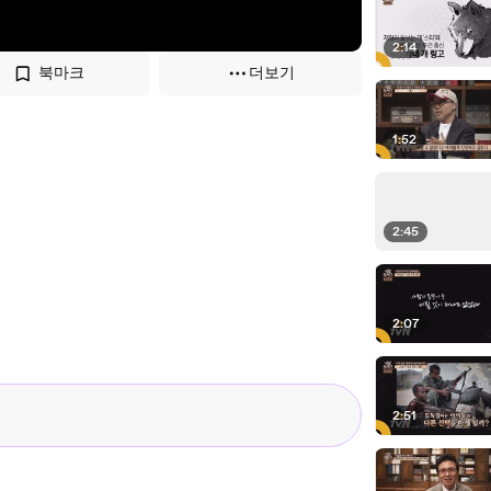
2:14
북마크
더보기
1:52
2:45
2:07
2:51