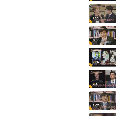
1:36
0:30
2:25
2:37
2:07