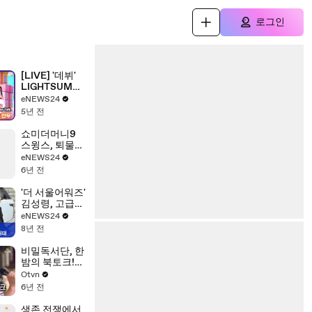
로그인
[LIVE] '데뷔'
LIGHTSUM
(라잇썸), '바닐
eNEWS24
라(Vanilla)' 포
5년 전
인트 안무
LIGHTSUM
쇼미더머니9
Showcase
스윙스, 퇴물
Talk
래퍼? 마이크
eNEWS24
던지고 폭풍 랩
6년 전
화제! '레전드
탄생'
'더 서울어워즈'
김성령, 고급스
런 블랙 드레스
eNEWS24
반전 뒤태
8년 전
비밀독서단, 한
밤의 북토크!
인문 VS 경영
Otvn
6년 전
생존 전쟁에서