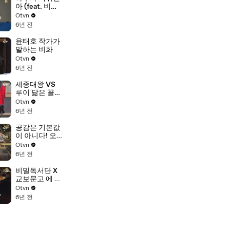
아 (feat. 비밀
독서단 7단원)
Otvn
6년 전
윤태호 작가가
말하는 비화
Otvn
6년 전
세종대왕 VS
루이 닮은 꼴에
대하여
Otvn
6년 전
공감은 기본값
이 아니다! 오
해가 기본이
Otvn
다?
6년 전
비밀독서단 X
교보문고 에 초
대합니다!
Otvn
6년 전