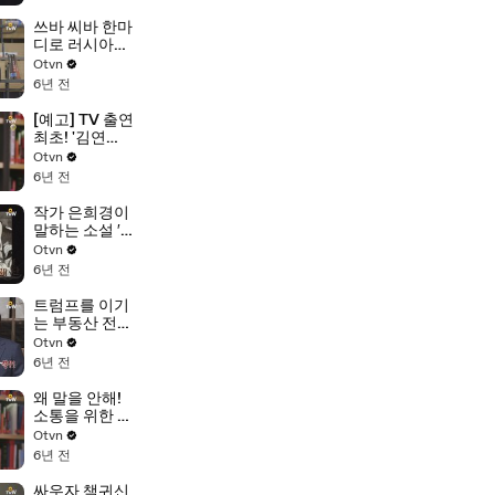
특집
쓰바 씨바 한마
디로 러시아를
뚫은 사연?!
Otvn
6년 전
[예고] TV 출연
최초! '김연
수'작가의 반전
Otvn
매력은?! 비밀
6년 전
독서단 스타작
가 특집 4탄
작가 은희경이
말하는 소설 ′느
시′는?
Otvn
6년 전
트럼프를 이기
는 부동산 전략
(feat.조단원)
Otvn
6년 전
왜 말을 안해!
소통을 위한 김
연수 작가의 솔
Otvn
루션
6년 전
싸우자 책귀신