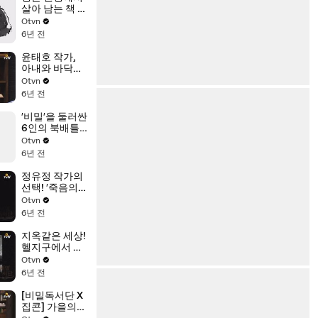
살아 남는 책 1
위! 정유정의
Otvn
′28′
6년 전
윤태호 작가,
아내와 바닥의
끝 극복기
Otvn
6년 전
′비밀′을 둘러싼
6인의 북배틀,
그 결과는?!
Otvn
6년 전
정유정 작가의
선택! ′죽음의
수용소에서′
Otvn
6년 전
지옥같은 세상!
헬지구에서 살
아남기
Otvn
6년 전
[비밀독서단 X
집콘] 가을의