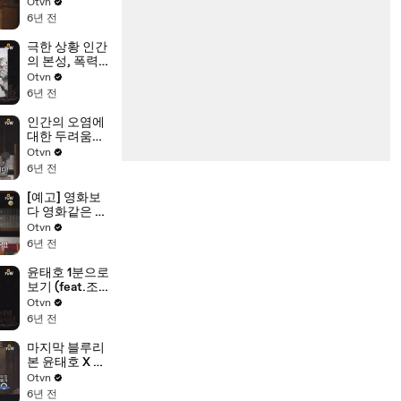
시작, 북콘!
Otvn
6년 전
극한 상황 인간
의 본성, 폭력
VS 희망
Otvn
6년 전
인간의 오염에
대한 두려움이
사회를 만든
Otvn
다?!
6년 전
[예고] 영화보
다 영화같은 소
설가 '정유정'작
Otvn
가!
6년 전
윤태호 1분으로
보기 (feat.조
승연)
Otvn
6년 전
마지막 블루리
본 윤태호 X 정
유정! [비밀독
Otvn
서단] 스타작가
6년 전