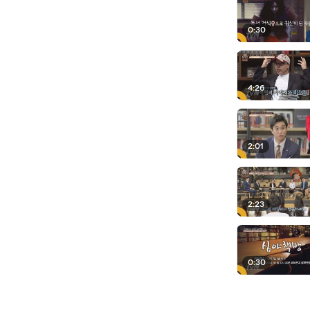
0:30
4:26
2:01
2:23
0:30