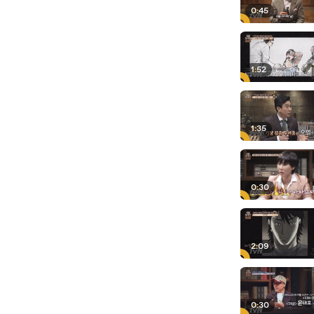
0:45
1:52
1:35
0:30
2:09
0:30