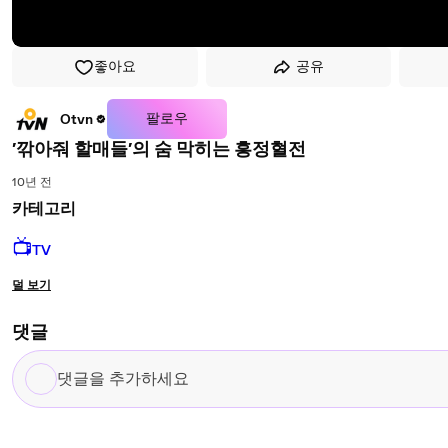
좋아요
공유
팔로우
Otvn
′깎아줘 할매들′의 숨 막히는 흥정혈전
10년 전
카테고리
📺
TV
덜 보기
댓글
댓
글
을
추