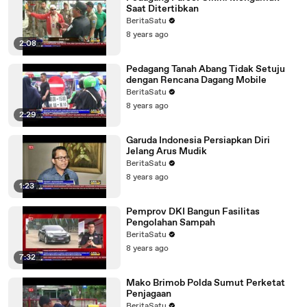
Saat Ditertibkan
BeritaSatu
8 years ago
2:08
Pedagang Tanah Abang Tidak Setuju
dengan Rencana Dagang Mobile
BeritaSatu
8 years ago
2:29
Garuda Indonesia Persiapkan Diri
Jelang Arus Mudik
BeritaSatu
8 years ago
1:23
Pemprov DKI Bangun Fasilitas
Pengolahan Sampah
BeritaSatu
8 years ago
7:32
Mako Brimob Polda Sumut Perketat
Penjagaan
BeritaSatu