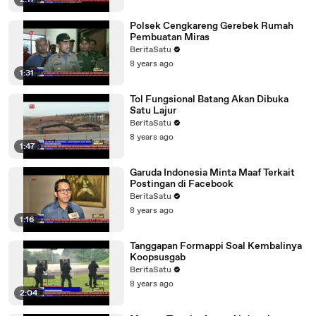
2:17
Polsek Cengkareng Gerebek Rumah
Pembuatan Miras
BeritaSatu
8 years ago
1:31
Tol Fungsional Batang Akan Dibuka
Satu Lajur
BeritaSatu
8 years ago
1:47
Garuda Indonesia Minta Maaf Terkait
Postingan di Facebook
BeritaSatu
8 years ago
1:16
Tanggapan Formappi Soal Kembalinya
Koopsusgab
BeritaSatu
8 years ago
2:04