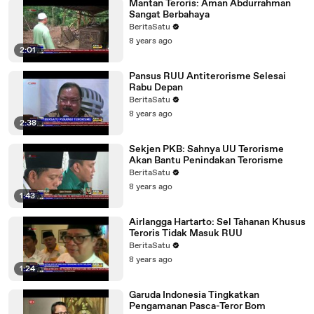
Mantan Teroris: Aman Abdurrahman
Sangat Berbahaya
BeritaSatu
8 years ago
2:01
Pansus RUU Antiterorisme Selesai
Rabu Depan
BeritaSatu
8 years ago
2:38
Sekjen PKB: Sahnya UU Terorisme
Akan Bantu Penindakan Terorisme
BeritaSatu
8 years ago
1:43
Airlangga Hartarto: Sel Tahanan Khusus
Teroris Tidak Masuk RUU
BeritaSatu
8 years ago
1:24
Garuda Indonesia Tingkatkan
Pengamanan Pasca-Teror Bom