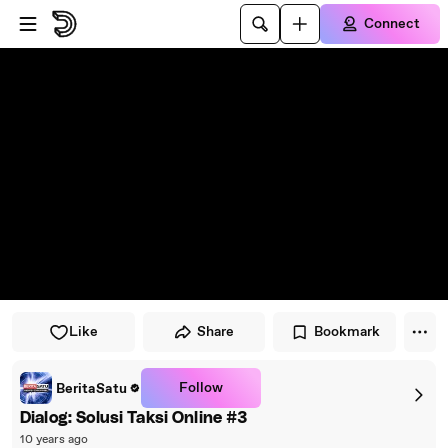
Skip to player
Skip to main content
Connect
Like
Share
Bookmark
Follow
BeritaSatu
Dialog: Solusi Taksi Online #3
10 years ago