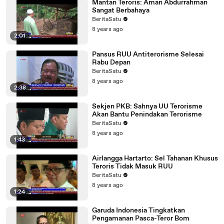
Mantan Teroris: Aman Abdurrahman
Sangat Berbahaya
BeritaSatu
8 years ago
2:01
Pansus RUU Antiterorisme Selesai
Rabu Depan
BeritaSatu
8 years ago
2:38
Sekjen PKB: Sahnya UU Terorisme
Akan Bantu Penindakan Terorisme
BeritaSatu
8 years ago
1:43
Airlangga Hartarto: Sel Tahanan Khusus
Teroris Tidak Masuk RUU
BeritaSatu
8 years ago
1:24
Garuda Indonesia Tingkatkan
Pengamanan Pasca-Teror Bom