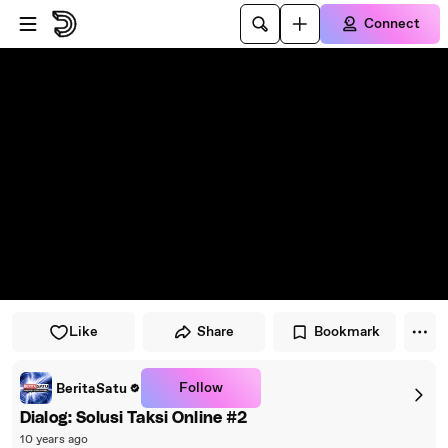
Skip to player
Skip to main content
Connect
Like
Share
Bookmark
Follow
BeritaSatu
Dialog: Solusi Taksi Online #2
10 years ago