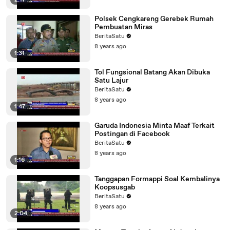
2:17
Polsek Cengkareng Gerebek Rumah
Pembuatan Miras
BeritaSatu
8 years ago
1:31
Tol Fungsional Batang Akan Dibuka
Satu Lajur
BeritaSatu
8 years ago
1:47
Garuda Indonesia Minta Maaf Terkait
Postingan di Facebook
BeritaSatu
8 years ago
1:16
Tanggapan Formappi Soal Kembalinya
Koopsusgab
BeritaSatu
8 years ago
2:04