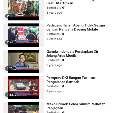
Saat Ditertibkan
BeritaSatu
8 years ago
2:08
Pedagang Tanah Abang Tidak Setuju
dengan Rencana Dagang Mobile
BeritaSatu
8 years ago
2:29
Garuda Indonesia Persiapkan Diri
Jelang Arus Mudik
BeritaSatu
8 years ago
1:23
Pemprov DKI Bangun Fasilitas
Pengolahan Sampah
BeritaSatu
8 years ago
7:32
Mako Brimob Polda Sumut Perketat
Penjagaan
BeritaSatu