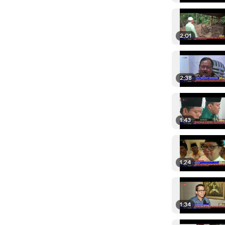
2:01
2:38
1:43
1:24
1:34