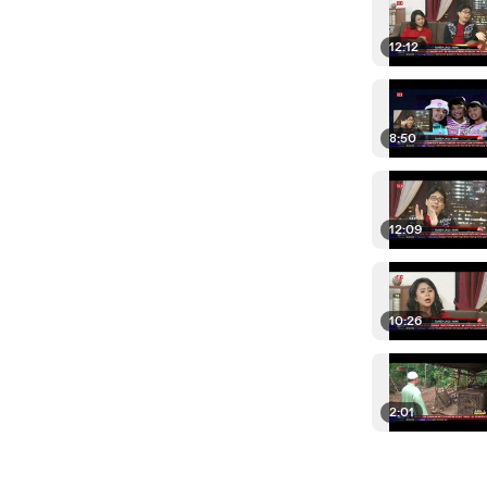
12:12
8:50
12:09
10:26
2:01