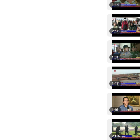
1:44
2:17
1:31
1:47
1:16
2:04