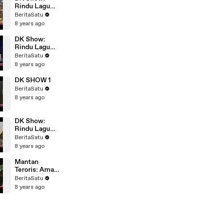
Rindu Lagu
Anak #3
BeritaSatu
8 years ago
DK Show:
Rindu Lagu
Anak #4
BeritaSatu
8 years ago
DK SHOW 1
BeritaSatu
8 years ago
DK Show:
Rindu Lagu
Anak #2
BeritaSatu
8 years ago
Mantan
Teroris: Aman
Abdurrahman
BeritaSatu
Sangat
8 years ago
Berbahaya