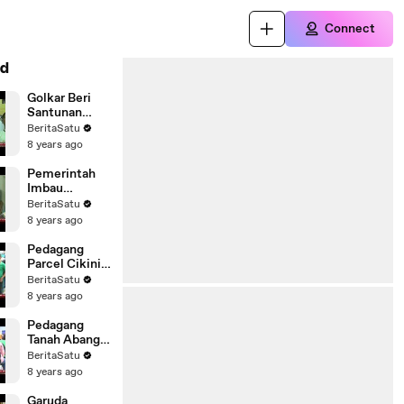
Connect
d
Golkar Beri
Santunan
kepada 5.000
BeritaSatu
Anak Yatim di
8 years ago
Depok
Pemerintah
Imbau
Masyarakat
BeritaSatu
Tidak Mudik
8 years ago
dengan
Sepeda Motor
Pedagang
Parcel Cikini
Mengamuk
BeritaSatu
Saat
8 years ago
Ditertibkan
Pedagang
Tanah Abang
Tidak Setuju
BeritaSatu
dengan
8 years ago
Rencana
Dagang
Garuda