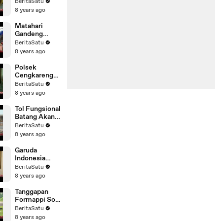
Menang
BeritaSatu
Berdasarkan
8 years ago
Hasil Survei
Matahari
Gandeng
Desainer
BeritaSatu
Muda di IFF
8 years ago
Polsek
Cengkareng
Gerebek
BeritaSatu
Rumah
8 years ago
Pembuatan
Miras
Tol Fungsional
Batang Akan
Dibuka Satu
BeritaSatu
Lajur
8 years ago
Garuda
Indonesia
Minta Maaf
BeritaSatu
Terkait
8 years ago
Postingan di
Facebook
Tanggapan
Formappi Soal
Kembalinya
BeritaSatu
Koopsusgab
8 years ago