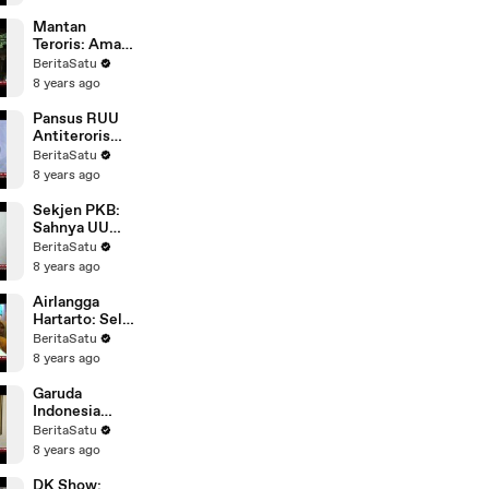
Mantan
Teroris: Aman
Abdurrahman
BeritaSatu
Sangat
8 years ago
Berbahaya
Pansus RUU
Antiterorisme
Selesai Rabu
BeritaSatu
Depan
8 years ago
Sekjen PKB:
Sahnya UU
Terorisme
BeritaSatu
Akan Bantu
8 years ago
Penindakan
Terorisme
Airlangga
Hartarto: Sel
Tahanan
BeritaSatu
Khusus
8 years ago
Teroris Tidak
Masuk RUU
Garuda
Indonesia
Tingkatkan
BeritaSatu
Pengamanan
8 years ago
Pasca-Teror
Bom
DK Show: