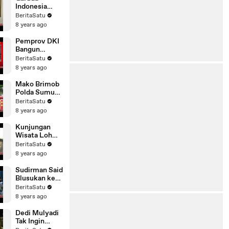
Mobile
Indonesia
Persiapkan
BeritaSatu
Diri Jelang
8 years ago
Arus Mudik
Pemprov DKI
Bangun
Fasilitas
BeritaSatu
Pengolahan
8 years ago
Sampah
Mako Brimob
Polda Sumut
Perketat
BeritaSatu
Penjagaan
8 years ago
Kunjungan
Wisata Loh
Buaya Capai
BeritaSatu
70 Persen
8 years ago
Sudirman Said
Blusukan ke
Pasar
BeritaSatu
Tradisional
8 years ago
Brebes
Dedi Mulyadi
Tak Ingin