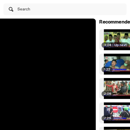
Search
Recommende
3:04
|
Up next
1:22
2:08
2:29