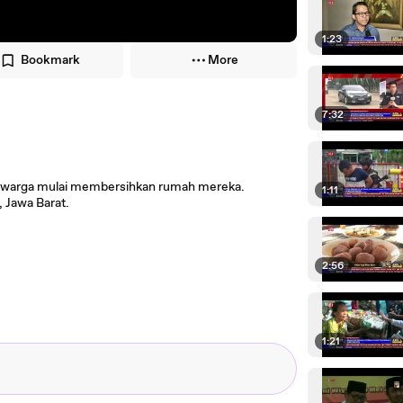
1:23
Bookmark
More
7:32
h warga mulai membersihkan rumah mereka.
1:11
 Jawa Barat.
2:56
1:21