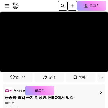
플레이어로 건너뛰기
본문으로 건너뛰기
로그인
좋아요
공유
북마크
팔로우
Mnet
공중파 출입 금지 이상민, MBC에서 발각
10년 전