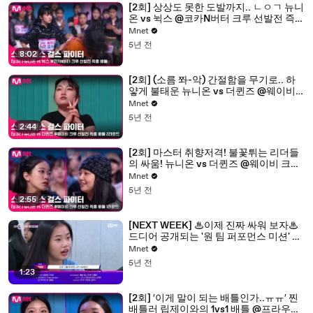
[2회] 상상도 못한 도발까지.. ㄴㅇㄱ 뉴니
온 vs 뉙스 @코카N버터 크루 선발전 즉흥
배틀
Mnet
5년 전
8:02
[2회] (소름 쫘-악) 간절함을 무기로.. 하
얗게 불태운 뉴니온 vs 더퀸즈 @웨이비
크루 선발전 즉흥 배틀 2라운드
Mnet
5년 전
2:44
[2회] 마스터 취향저격! 불꽃튀는 리더들
의 싸움! 뉴니온 vs 더퀸즈 @웨이비 크루
선발전 즉흥 배틀 1라운드
Mnet
5년 전
2:55
[NEXT WEEK] ♨이제 진짜 싸워 보자♨
드디어 공개되는 '원 팀 퍼포먼스 미션' 크
루들의 가면 속 정체!
Mnet
5년 전
1:23
[2회] ′이게 말이 되는 배틀인가..ㅠㅠ′ 찐
배틀러 립제이와의 1vs1 배틀 @프라우드