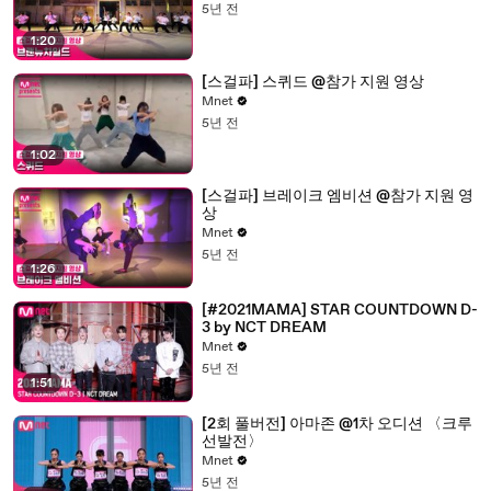
5년 전
1:20
[스걸파] 스퀴드 @참가 지원 영상
Mnet
5년 전
1:02
[스걸파] 브레이크 엠비션 @참가 지원 영
상
Mnet
5년 전
1:26
[#2021MAMA] STAR COUNTDOWN D-
3 by NCT DREAM
Mnet
5년 전
1:51
[2회 풀버전] 아마존 @1차 오디션 〈크루
선발전〉
Mnet
5년 전