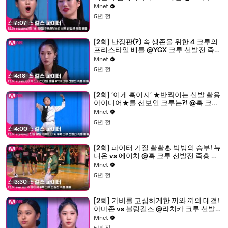
먼 크루 선발전 즉흥 배틀
Mnet
5년 전
7:07
[2회] 난장판(?) 속 생존을 위한 4 크루의
프리스타일 배틀 @YGX 크루 선발전 즉흥
배틀
Mnet
5년 전
4:18
[2회] ′이게 훅이지′ ★반짝이는 신발 활용
아이디어★를 선보인 크루는?! @훅 크루
선발전 즉흥 배틀
Mnet
5년 전
4:00
[2회] 파이터 기질 활활♨ 박빙의 승부! 뉴
니온 vs 에이치 @훅 크루 선발전 즉흥 배
틀
Mnet
5년 전
3:30
[2회] 가비를 고심하게한 끼와 끼의 대결!
아마존 vs 블링걸즈 @라치카 크루 선발
전 즉흥 배틀
Mnet