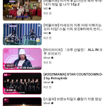
[케플러뷰] 히카루 & 김다연의 축하 무대!
'내가 제일 잘 나가' | Ep.2
M2
5년 전
7:52
[케플러뷰] 마셰프의 지휘 아래 이뤄지는
요리 타임! 스릴 가득 유진&히에의 번지
도전의 결과는? | Ep.2
M2
5년 전
10:55
[하이라이트] 〈크루 선발전〉 ALL IN 크
루 모아보기
Mnet
5년 전
10:57
[#2021MAMA] STAR COUNTDOWN D-
2 by #straykids
Mnet
5년 전
4:59
[스걸파] 브랜뉴차일드 @참가 지원 영상
Mnet