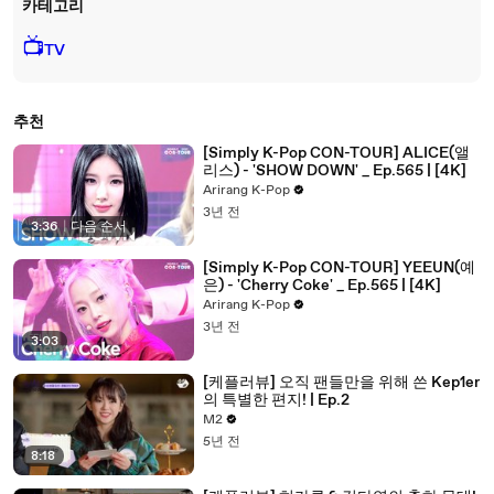
카테고리
📺
TV
추천
[Simply K-Pop CON-TOUR] ALICE(앨
리스) - 'SHOW DOWN' _ Ep.565 | [4K]
Arirang K-Pop
3년 전
3:36
|
다음 순서
[Simply K-Pop CON-TOUR] YEEUN(예
은) - 'Cherry Coke' _ Ep.565 | [4K]
Arirang K-Pop
3년 전
3:03
[케플러뷰] 오직 팬들만을 위해 쓴 Kep1er
의 특별한 편지! | Ep.2
M2
5년 전
8:18