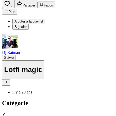
5
Partager
Favori
Plus
Ajouter à la playlist
Signaler
Dj Raiman
Suivre
Lotfi magic
il y a 20 ans
Catégorie
🎵