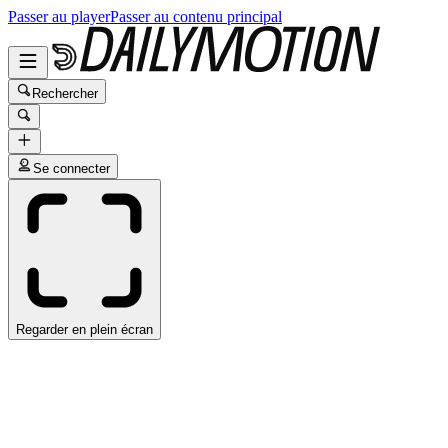
Passer au player
Passer au contenu principal
Rechercher
Se connecter
Regarder en plein écran