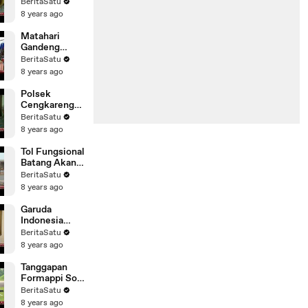
Menang
BeritaSatu
Berdasarkan
8 years ago
Hasil Survei
Matahari
Gandeng
Desainer
BeritaSatu
Muda di IFF
8 years ago
Polsek
Cengkareng
Gerebek
BeritaSatu
Rumah
8 years ago
Pembuatan
Miras
Tol Fungsional
Batang Akan
Dibuka Satu
BeritaSatu
Lajur
8 years ago
Garuda
Indonesia
Minta Maaf
BeritaSatu
Terkait
8 years ago
Postingan di
Facebook
Tanggapan
Formappi Soal
Kembalinya
BeritaSatu
Koopsusgab
8 years ago