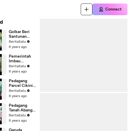
Connect
d
Golkar Beri
Santunan
kepada 5.000
BeritaSatu
Anak Yatim di
8 years ago
Depok
Pemerintah
Imbau
Masyarakat
BeritaSatu
Tidak Mudik
8 years ago
dengan
Sepeda Motor
Pedagang
Parcel Cikini
Mengamuk
BeritaSatu
Saat
8 years ago
Ditertibkan
Pedagang
Tanah Abang
Tidak Setuju
BeritaSatu
dengan
8 years ago
Rencana
Dagang
Garuda