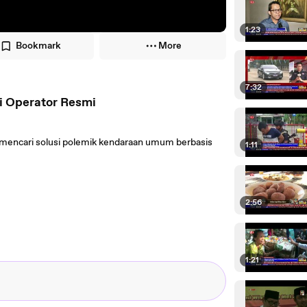
1:23
Bookmark
More
7:32
i Operator Resmi
mencari solusi polemik kendaraan umum berbasis
1:11
2:56
1:21