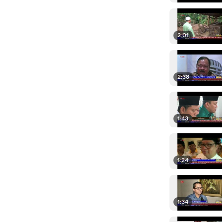
2:01
2:38
1:43
1:24
1:34