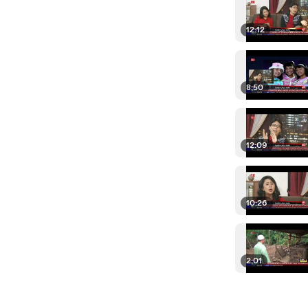
12:12
8:50
12:09
10:26
2:01