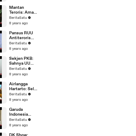
Mantan
Teroris: Aman
Abdurrahman
BeritaSatu
Sangat
8 years ago
Berbahaya
Pansus RUU
Antiterorisme
Selesai Rabu
BeritaSatu
Depan
8 years ago
Sekjen PKB:
Sahnya UU
Terorisme
BeritaSatu
Akan Bantu
8 years ago
Penindakan
Terorisme
Airlangga
Hartarto: Sel
Tahanan
BeritaSatu
Khusus
8 years ago
Teroris Tidak
Masuk RUU
Garuda
Indonesia
Tingkatkan
BeritaSatu
Pengamanan
8 years ago
Pasca-Teror
Bom
DK Show: