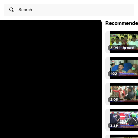
Search
Recommende
3:04
|
Up next
1:22
2:08
2:29