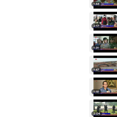
1:44
2:17
1:31
1:47
1:16
2:04