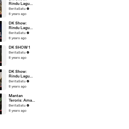
Rindu Lagu
Anak #3
BeritaSatu
8 years ago
DK Show:
Rindu Lagu
Anak #4
BeritaSatu
8 years ago
DK SHOW 1
BeritaSatu
8 years ago
DK Show:
Rindu Lagu
Anak #2
BeritaSatu
8 years ago
Mantan
Teroris: Aman
Abdurrahman
BeritaSatu
Sangat
8 years ago
Berbahaya