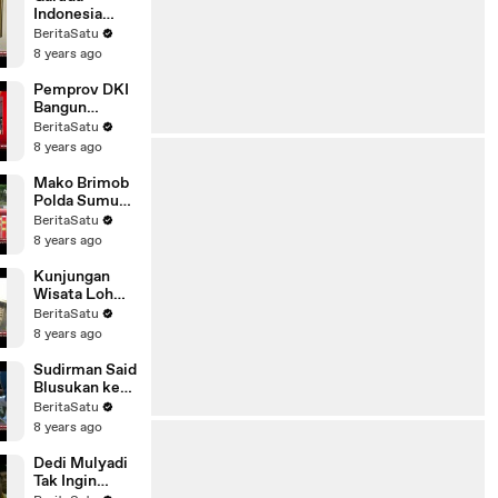
Mobile
Indonesia
Persiapkan
BeritaSatu
Diri Jelang
8 years ago
Arus Mudik
Pemprov DKI
Bangun
Fasilitas
BeritaSatu
Pengolahan
8 years ago
Sampah
Mako Brimob
Polda Sumut
Perketat
BeritaSatu
Penjagaan
8 years ago
Kunjungan
Wisata Loh
Buaya Capai
BeritaSatu
70 Persen
8 years ago
Sudirman Said
Blusukan ke
Pasar
BeritaSatu
Tradisional
8 years ago
Brebes
Dedi Mulyadi
Tak Ingin