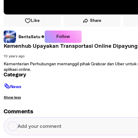
Like
Share
Follow
BeritaSatu
Kemenhub Upayakan Transportasi Online Dipayung
10 years ago
Kementerian Perhubungan memanggil pihak Grabcar dan Uber untuk 
aplikasi online.
Category
🗞
News
Show less
Comments
Add
your