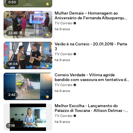
0:50
Mulher Demais – Homenagem ao
Aniversário de Fernanda Albuquerque.
Parte 4
TV Correio
há 9 anos
22:45
Verão é na Correio - 20.01.2018 - Parte
3
TV Correio
há 9 anos
16:04
Correio Verdade - Vítima agride
bandido com vassoura em tentativa de
assalto no bairro dos Estados
TV Correio
há 9 anos
2:42
Melhor Escolha - Lançamento do
Palazzo di Toscana - Allison Delmas -
Sócio diretor
TV Correio
há 9 anos
7:18