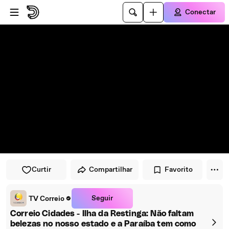
Pular para o player
Ir para o conteúdo principal
Conectar
Curtir
Compartilhar
Favorito
Seguir
TV Correio
Correio Cidades - Ilha da Restinga: Não faltam
belezas no nosso estado e a Paraíba tem como