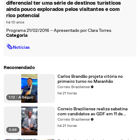
diferencial ter uma série de destinos turísticos
ainda pouco explorados pelos visitantes e com
rico potencial
há 10 anos
Programa 21/02/2016 – Apresentado por Clara Torres.
Categoria
🗞
Notícias
Recomendado
Carlos Brandão projeta vitória no
primeiro turno no Maranhão
Correio Braziliense
há 21 horas
1:12
|
A Seguir
Correio Braziliense realiza sabatina
com candidatos ao GDF em 11 de
agosto
Correio Braziliense
há 21 horas
0:56