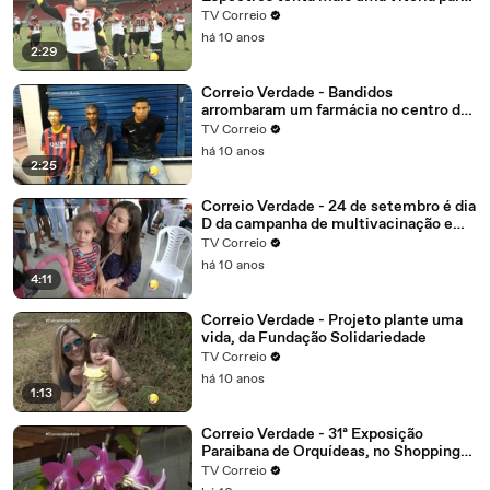
garantir vantagem
TV Correio
há 10 anos
2:29
Correio Verdade - Bandidos
arrombaram um farmácia no centro de
Campina Grande, o alarme disparou
TV Correio
eles não tiveram tempo de correr e
há 10 anos
foram presos.
2:25
Correio Verdade - 24 de setembro é dia
D da campanha de multivacinação em
João Pessoa
TV Correio
há 10 anos
4:11
Correio Verdade - Projeto plante uma
vida, da Fundação Solidariedade
TV Correio
há 10 anos
1:13
Correio Verdade - 31ª Exposição
Paraibana de Orquídeas, no Shopping
Tambiá
TV Correio