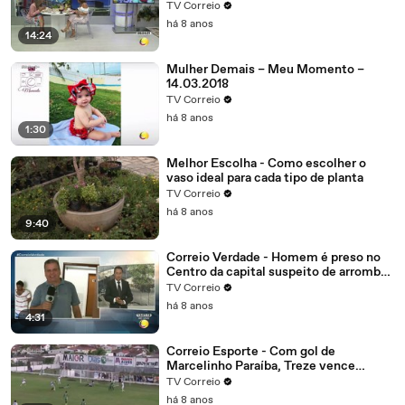
interjornada tudo isso é direito do
TV Correio
trabalhador, mas com algumas regras
há 8 anos
14:24
Mulher Demais – Meu Momento –
14.03.2018
TV Correio
há 8 anos
1:30
Melhor Escolha - Como escolher o
vaso ideal para cada tipo de planta
TV Correio
há 8 anos
9:40
Correio Verdade - Homem é preso no
Centro da capital suspeito de arrombar
uma casa
TV Correio
há 8 anos
4:31
Correio Esporte - Com gol de
Marcelinho Paraíba, Treze vence
Nacional de Patos, alivia a crise e abre
TV Correio
vantagem na liderança do grupo B
há 8 anos