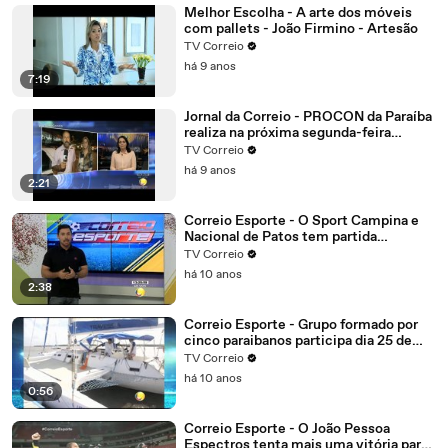
Melhor Escolha - A arte dos móveis
com pallets - João Firmino - Artesão
TV Correio
há 9 anos
7:19
Jornal da Correio - PROCON da Paraíba
realiza na próxima segunda-feira
mutirão online para negociação de
TV Correio
dívidas
há 9 anos
2:21
Correio Esporte - O Sport Campina e
Nacional de Patos tem partida
importante.
TV Correio
há 10 anos
2:38
Correio Esporte - Grupo formado por
cinco paraibanos participa dia 25 de
setembro da edição 2016 da regata
TV Correio
refeno, considerada uma das maiores
há 10 anos
do Brasil
0:56
Correio Esporte - O João Pessoa
Espectros tenta mais uma vitória para