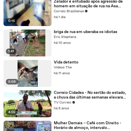
Zelador é entubado após agressão de
homem em situação de rua na Asa
Norte
Correio Braziliense
há 1 dia
0:15
briga de rua em uberaba os idiotas
Eric Stephens
há 10 anos
1:41
Vida detento
Videos The
há 11 anos
5:09
Correio Cidades - No sertão do estado,
a chuva das últimas semanas elevaram
o nível dos reservatórios na região de
TV Correio
Patos.
há 8 anos
4:55
Mulher Demais – Café com Direito -
Horário de almoço, intervalo