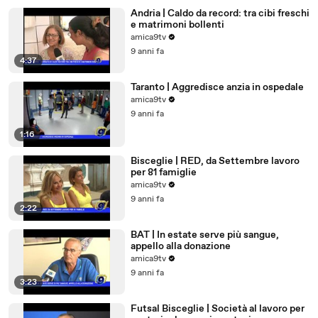
Andria | Caldo da record: tra cibi freschi
e matrimoni bollenti
amica9tv
9 anni fa
4:37
Taranto | Aggredisce anzia in ospedale
amica9tv
9 anni fa
1:16
Bisceglie | RED, da Settembre lavoro
per 81 famiglie
amica9tv
9 anni fa
2:22
BAT | In estate serve più sangue,
appello alla donazione
amica9tv
9 anni fa
3:23
Futsal Bisceglie | Società al lavoro per