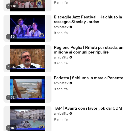
9 anni fa
13:16
Bisceglie Jazz Festival | Ha chiuso la
rassegna Stanley Jordan
amica9tv
9 anni fa
1:56
Regione Puglia | Rifiuti per strada, un
milione ai comuni per ripulire
amica9tv
9 anni fa
1:54
Barletta | Schiuma in mare a Ponente
amica9tv
9 anni fa
1:52
TAP | Avanti con i lavori, ok dal CDM
amica9tv
9 anni fa
1:19