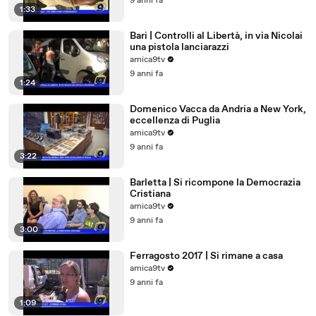
9 anni fa
1:33
Bari | Controlli al Libertà, in via Nicolai
una pistola lanciarazzi
amica9tv
9 anni fa
1:24
Domenico Vacca da Andria a New York,
eccellenza di Puglia
amica9tv
9 anni fa
3:22
Barletta | Si ricompone la Democrazia
Cristiana
amica9tv
9 anni fa
3:00
Ferragosto 2017 | Si rimane a casa
amica9tv
9 anni fa
1:09