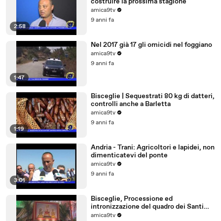
costruire la prossima stagione
amica9tv
9 anni fa
2:58
Nel 2017 già 17 gli omicidi nel foggiano
amica9tv
9 anni fa
1:47
Bisceglie | Sequestrati 80 kg di datteri,
controlli anche a Barletta
amica9tv
9 anni fa
1:19
Andria - Trani: Agricoltori e lapidei, non
dimenticatevi del ponte
amica9tv
9 anni fa
3:01
Bisceglie, Processione ed
intronizzazione del quadro dei Santi
Martiri
amica9tv