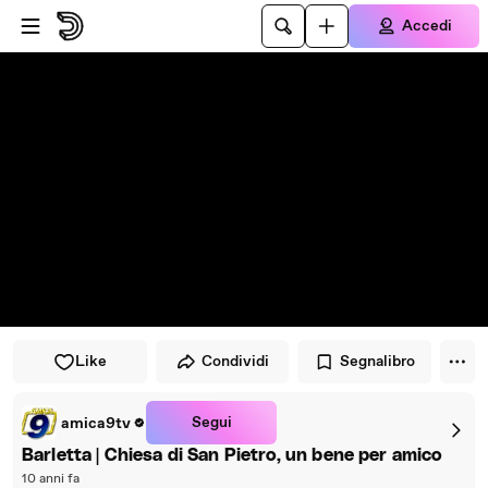
Vai al lettore
Passa al contenuto principale
Accedi
Like
Condividi
Segnalibro
Segui
amica9tv
Barletta | Chiesa di San Pietro, un bene per amico
10 anni fa