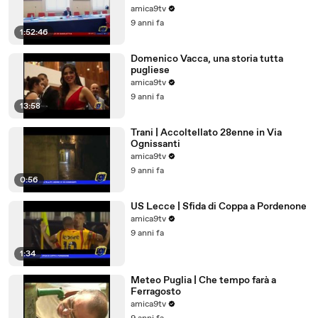
amica9tv
9 anni fa
1:52:46
Domenico Vacca, una storia tutta
pugliese
amica9tv
9 anni fa
13:58
Trani | Accoltellato 28enne in Via
Ognissanti
amica9tv
9 anni fa
0:56
US Lecce | Sfida di Coppa a Pordenone
amica9tv
9 anni fa
1:34
Meteo Puglia | Che tempo farà a
Ferragosto
amica9tv