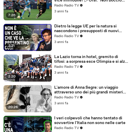
vice Immobile? ▷ Orsi: "Non boccio
l'acquisto, ma serviva altro"
Radio Radio TV
3 anni fa
7:26
Dietro la legge UE per la natura si
nascondono i presupposti di nuovi
lockdown, stavolta green?
Radio Radio TV
3 anni fa
3:21
La Lazio torna in hotel, gremito di
tifosi: a sorpresa esce Olimpia e si alza
un canto da brividi (VIDEO)
Radio Radio TV
3 anni fa
2:20
L'amore di Anna Segre: un viaggio
attraverso uno dei più grandi misteri
della vita
Radio Radio TV
3 anni fa
20:26
I veri colpevoli che hanno tentato di
sovvertire l'Italia non sono nelle carte
Radio Radio TV