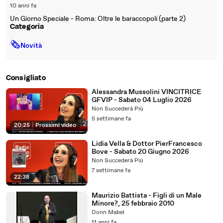
10 anni fa
Un Giorno Speciale - Roma: Oltre le baraccopoli (parte 2)
Categoria
🗞
Novità
Consigliato
Alessandra Mussolini VINCITRICE
GFVIP - Sabato 04 Luglio 2026
Non Succederà Più
5 settimane fa
20:25
|
Prossimi video
Lidia Vella & Dottor PierFrancesco
Bove - Sabato 20 Giugno 2026
Non Succederà Più
7 settimane fa
22:38
Maurizio Battista - Figli di un Male
Minore?, 25 febbraio 2010
Donn Mabel
11 anni fa