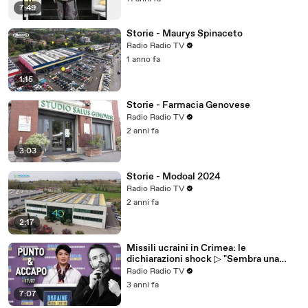
7:49
Storie - Maurys Spinaceto
Radio Radio TV
1 anno fa
1:15
Storie - Farmacia Genovese
Radio Radio TV
2 anni fa
3:03
Storie - Modoal 2024
Radio Radio TV
2 anni fa
2:17
Missili ucraini in Crimea: le
dichiarazioni shock ▷ "Sembra una
pulizia etnica"
Radio Radio TV
3 anni fa
7:07