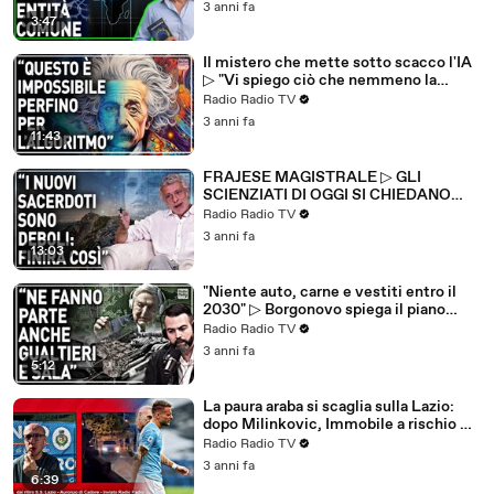
3 anni fa
3:47
Il mistero che mette sotto scacco l'IA
▷ "Vi spiego ciò che nemmeno la
scienza sa sulla mente umana"
Radio Radio TV
3 anni fa
11:43
FRAJESE MAGISTRALE ▷ GLI
SCIENZIATI DI OGGI SI CHIEDANO
PERCHÉ QUELLI DI IERI CREDEVANO
Radio Radio TV
IN QUALCOSA
3 anni fa
13:03
"Niente auto, carne e vestiti entro il
2030" ▷ Borgonovo spiega il piano
della lobby finanziata da Soros
Radio Radio TV
3 anni fa
5:12
La paura araba si scaglia sulla Lazio:
dopo Milinkovic, Immobile a rischio ▷
Dal ritiro: "C'è preoccupazione"
Radio Radio TV
3 anni fa
6:39