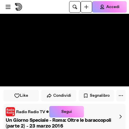
Vai al lettore
Passa al contenuto principale
Accedi
Like
Condividi
Segnalibro
Segui
Radio Radio TV
Un Giorno Speciale - Roma: Oltre le baraccopoli
(parte 2) - 23 marzo 2016