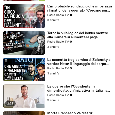
L'improbabile sondaggio che imbarazza
i fanatici della guerra ▷ "Cercano pure
di attutire la botta"
Radio Radio TV
3 anni fa
3:24
Torna la buia logica dei bonus mentre
alla Camera si aumenta la paga
Radio Radio TV
3 anni fa
7:59
La scenetta tragicomica di Zelensky al
vertice Nato: il linguaggio del corpo
non mente
Radio Radio TV
3 anni fa
3:54
Le guerre che l’Occidente ha
dimenticato: un’iniziativa in Italia ha
voluto riportarle alla luce
Radio Radio TV
3 anni fa
2:29
Morte Francesco Valdiserri: