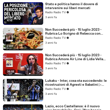
Stato e politica hanno il dovere di
intervenire sui liberi mercati
Radio Radio TV
3 anni fa
4:16
Non Succederà più - 15 luglio 2023 -
Rubrica Lo Scrigno di Rebecca con
Rebecca De Pasquale(GF14)
Radio Radio TV
3 anni fa
7:59
Non Succederà più - 15 luglio 2023 -
Rubrica Amore Air Line di Lidia Vella
(GF14)
Radio Radio TV
3 anni fa
35:18
Lukaku - Inter, cosa sta succedendo: le
ricostruzioni di Agresti e Sabatini ▷
"Telefonata burrascosa nella notte"
Radio Radio TV
3 anni fa
12:24
Lazio, ecco Castellanos: è il nuovo