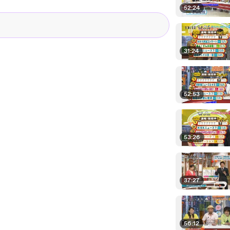
52:24
31:24
52:53
53:26
37:27
56:12