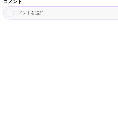
コメント
コ
メ
ン
ト
を
追
加