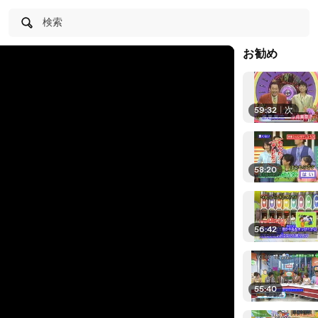
検索
お勧め
59:32
|
次
58:20
56:42
55:40