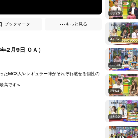
53:26
ブックマーク
もっと見る
47:57
6年2月9日 ＯＡ）
55:38
ったMC3人やレギュラー陣がそれぞれ魅せる個性の
最高ですｗ
51:54
48:22