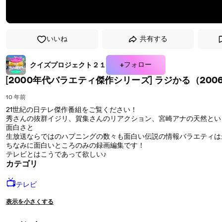
いいね
共有する
+フォロー
クイズプロジェクト２１
[2000年代バラエティ傑作シリーズ] ラジかる（200
10 年前
21世紀の日テレ傑作番組をご覧ください！
秀さんの抜群イジリ、賀集さんのリアクション、宮崎アナの天然とい
面白さと
生放送ならではのハプニングの数々も面白い伝説の情報バラエティは
ちなみに面白いところのみの録画編集です！
テレビとはこうであって欲しい♪
カテゴリ
📺
テレビ
表示を小さくする