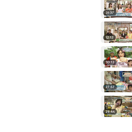
31:37
12:13
30:13
27:57
28:44