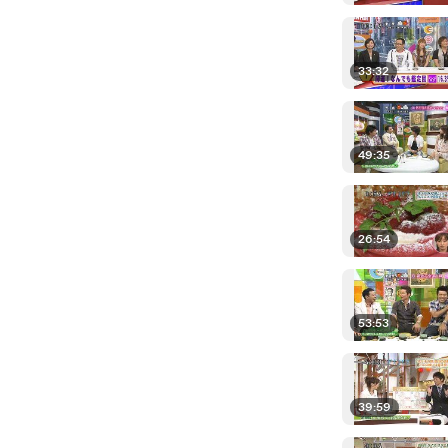
33:32
49:35
26:54
53:53
39:59