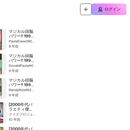
ログイン
マジカル頭脳
パワー!! 1997
年7月10日放送
PaulaEisse39223656
9 年前
マジカル頭脳
パワー!! 1996
年2月29日放
DonaldPaula44168741
送
9 年前
マジカル頭脳
パワー!! 1996
年9月12日放送
RandyRick95236346
9 年前
[2000年代バ
ラエティ傑作
シリーズ] ラジ
クイズプロジェクト２１
かる（2008年
10 年前
7月8日 ＯＡ）
[2000年代バ