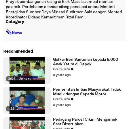
Proyek pembangunan kilang di Blok Masela sempat menuai
polemik. Perdebatan ditandai silang pendapat antara Menteri
Energi dan Sumber Daya Mineral Sudirman Said dengan Menteri
Koordinator Bidang Kemaritiman Rizal Ramli.
Category
🗞
News
Recommended
Golkar Beri Santunan kepada 5.000
Anak Yatim di Depok
BeritaSatu
8 years ago
3:04
|
Up next
Pemerintah Imbau Masyarakat Tidak
Mudik dengan Sepeda Motor
BeritaSatu
8 years ago
1:22
Pedagang Parcel Cikini Mengamuk
Saat Ditertibkan