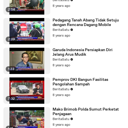
BeritaSatu
8 years ago
2:08
Pedagang Tanah Abang Tidak Setuju
dengan Rencana Dagang Mobile
BeritaSatu
8 years ago
2:29
Garuda Indonesia Persiapkan Diri
Jelang Arus Mudik
BeritaSatu
8 years ago
1:23
Pemprov DKI Bangun Fasilitas
Pengolahan Sampah
BeritaSatu
8 years ago
7:32
Mako Brimob Polda Sumut Perketat
Penjagaan
BeritaSatu
8 years ago