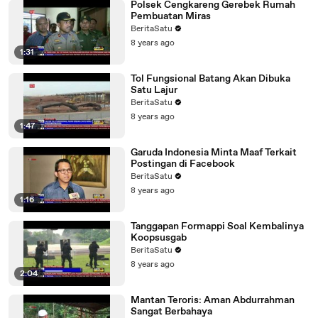
Polsek Cengkareng Gerebek Rumah
Pembuatan Miras
BeritaSatu
8 years ago
1:31
Tol Fungsional Batang Akan Dibuka
Satu Lajur
BeritaSatu
8 years ago
1:47
Garuda Indonesia Minta Maaf Terkait
Postingan di Facebook
BeritaSatu
8 years ago
1:16
Tanggapan Formappi Soal Kembalinya
Koopsusgab
BeritaSatu
8 years ago
2:04
Mantan Teroris: Aman Abdurrahman
Sangat Berbahaya