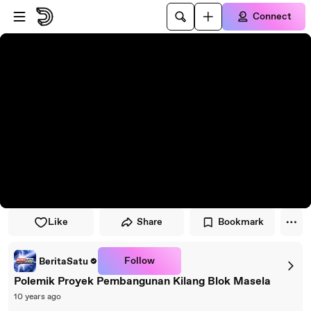
Skip to player
Skip to main content
Connect
Like
Share
Bookmark
Follow
BeritaSatu
Polemik Proyek Pembangunan Kilang Blok Masela
10 years ago