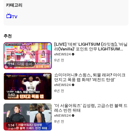
카테고리
📺
TV
추천
[LIVE] '데뷔' LIGHTSUM (라잇썸), '바닐
라(Vanilla)' 포인트 안무 LIGHTSUM
Showcase Talk
eNEWS24
5년 전
1:14
|
다음 순서
쇼미더머니9 스윙스, 퇴물 래퍼? 마이크
던지고 폭풍 랩 화제! '레전드 탄생'
eNEWS24
6년 전
1:43
'더 서울어워즈' 김성령, 고급스런 블랙 드
레스 반전 뒤태
eNEWS24
8년 전
1:14