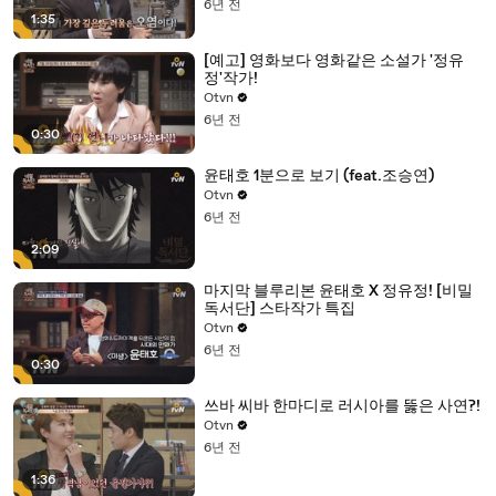
6년 전
1:35
[예고] 영화보다 영화같은 소설가 '정유
정'작가!
Otvn
6년 전
0:30
윤태호 1분으로 보기 (feat.조승연)
Otvn
6년 전
2:09
마지막 블루리본 윤태호 X 정유정! [비밀
독서단] 스타작가 특집
Otvn
6년 전
0:30
쓰바 씨바 한마디로 러시아를 뚫은 사연?!
Otvn
6년 전
1:36