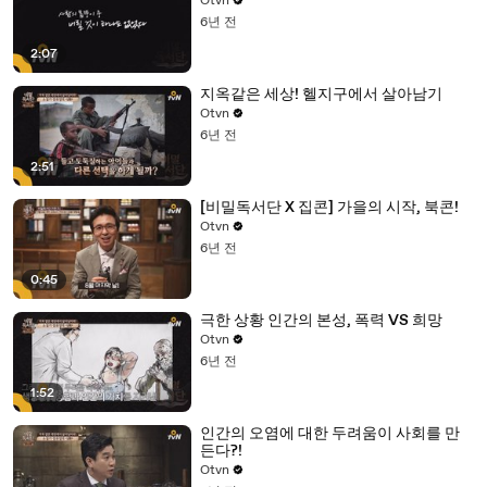
Otvn
6년 전
2:07
지옥같은 세상! 헬지구에서 살아남기
Otvn
6년 전
2:51
[비밀독서단 X 집콘] 가을의 시작, 북콘!
Otvn
6년 전
0:45
극한 상황 인간의 본성, 폭력 VS 희망
Otvn
6년 전
1:52
인간의 오염에 대한 두려움이 사회를 만
든다?!
Otvn