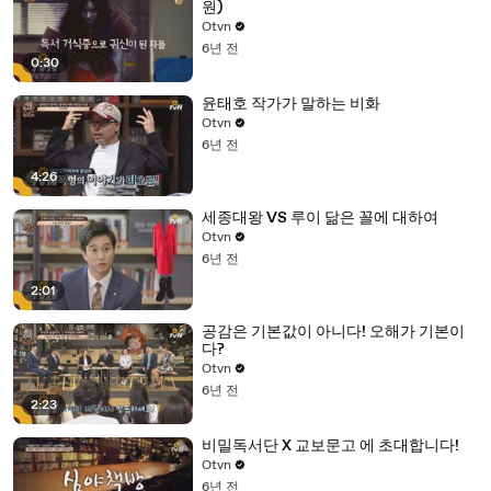
원)
Otvn
6년 전
0:30
윤태호 작가가 말하는 비화
Otvn
6년 전
4:26
세종대왕 VS 루이 닮은 꼴에 대하여
Otvn
6년 전
2:01
공감은 기본값이 아니다! 오해가 기본이
다?
Otvn
6년 전
2:23
비밀독서단 X 교보문고 에 초대합니다!
Otvn
6년 전