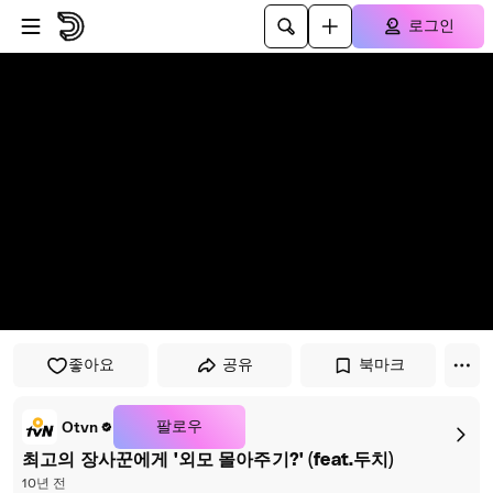
플레이어로 건너뛰기
본문으로 건너뛰기
로그인
좋아요
공유
북마크
팔로우
Otvn
최고의 장사꾼에게 '외모 몰아주기?' (feat.두치)
10년 전