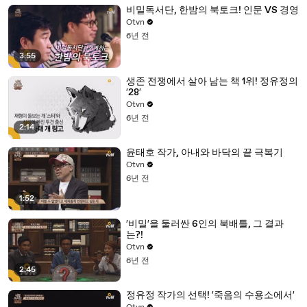
비밀독서단, 한밤의 북토크! 인문 VS 경영
Otvn
6년 전
3:55
생존 전쟁에서 살아 남는 책 1위! 정유정의
′28′
Otvn
6년 전
2:14
윤태호 작가, 아내와 바닥의 끝 극복기
Otvn
6년 전
1:52
′비밀′을 둘러싼 6인의 북배틀, 그 결과
는?!
Otvn
6년 전
2:45
정유정 작가의 선택! ′죽음의 수용소에서′