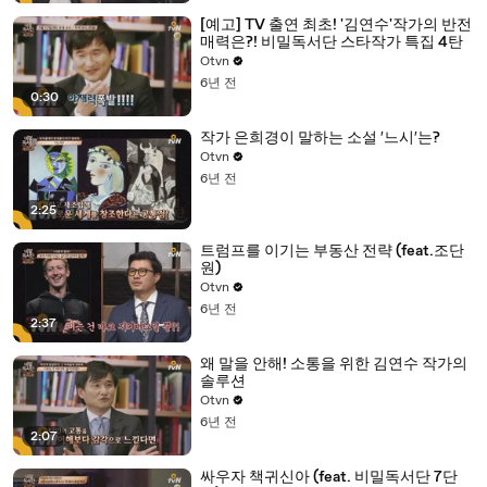
[예고] TV 출연 최초! '김연수'작가의 반전
매력은?! 비밀독서단 스타작가 특집 4탄
Otvn
6년 전
0:30
작가 은희경이 말하는 소설 ′느시′는?
Otvn
6년 전
2:25
트럼프를 이기는 부동산 전략 (feat.조단
원)
Otvn
6년 전
2:37
왜 말을 안해! 소통을 위한 김연수 작가의
솔루션
Otvn
6년 전
2:07
싸우자 책귀신아 (feat. 비밀독서단 7단