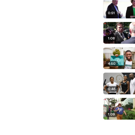
0:51
1:08
4:50
0:46
1:09