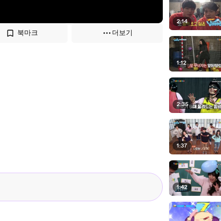
2:14
북마크
더보기
1:12
2:35
1:37
1:42