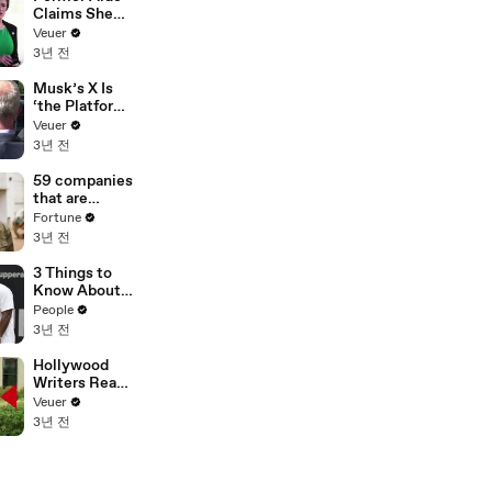
Claims She
Was Asked to
Veuer
Make a ‘Hit
3년 전
List’ For
Trump
Musk’s X Is
‘the Platform
With the
Veuer
Largest Ratio
3년 전
of
Misinformatio
59 companies
n or
that are
Disinformatio
changing the
Fortune
n’ Amongst
world: From
3년 전
All Social
Tesla to
Media
Chobani
3 Things to
Platforms
Know About
Coco Gauff's
People
Parents
3년 전
Hollywood
Writers Reach
‘Tentative
Veuer
Agreement’
3년 전
With Studios
After 146 Day
Strike