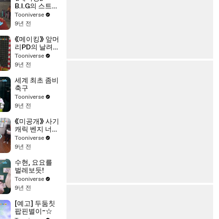
B.I.G의 스트레
스 제로데이♥
Tooniverse
9년 전
《메이킹》 앞머
리PD의 날려버
려 파헤치기!
Tooniverse
(던져던져 탱탱
9년 전
볼 편)
세계 최초 좀비
축구
Tooniverse
9년 전
《미공개》 사기
캐릭 벤지 너무
해 너무해!
Tooniverse
(feat. TT)
9년 전
수현, 요요를
벌레보듯!
Tooniverse
9년 전
[예고] 두둠칫
팝핀별이~☆