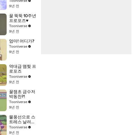
Tooniverse
9년 전
꿀 뚝뚝 10주년
프로포즈♥
Tooniverse
9년 전
엄마! 어디가?
Tooniverse
9년 전
역대급 맴찢 프
로포즈
Tooniverse
9년 전
꿀잼초 금수저
박동찬?!
Tooniverse
9년 전
물풍선으로 스
트레스 날려버
려☆
Tooniverse
9년 전