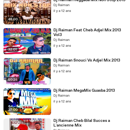
Dj Raiman Reggada Mix Non Stop 2013
Dj Raiman
il y a 12 ans
48:00
Dj Raiman Feat Cheb Adjel Mix 2013
Vol3
Dj Raiman
il y a 12 ans
32:01
Dj Raiman Snouci Vs Adjel Mix 2013
Dj Raiman
il y a 12 ans
50:25
Dj Raiman MegaMix Guasba 2013
Dj Raiman
il y a 12 ans
37:00
Dj Raiman Cheb Bilal Succes a
L'ancienne Mix