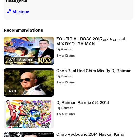
Catégorie
🎵
Musique
Recommandations
ZOUBIR AL BOSS 2015 أنت لي عندي
MIX BY DJ RAIMAN
Dj Raiman
il y a 12 ans
6:14
|
À suivre
Cheb Bilal Had Chira Mix By Dj Raiman
Dj Raiman
il y a 12 ans
4:28
Dj Raiman Raimix été 2014
Dj Raiman
il y a 12 ans
50:26
Cheb Redouane 2014 Nesker Kima