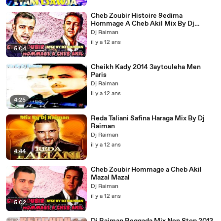
Cheb Zoubir Histoire 9edima
Hommage A Cheb Akil Mix By Dj
Raiman
Dj Raiman
il y a 12 ans
5:04
Cheikh Kady 2014 3aytouleha Men
Paris
Dj Raiman
il y a 12 ans
4:25
Reda Taliani Safina Haraga Mix By Dj
Raiman
Dj Raiman
il y a 12 ans
4:44
Cheb Zoubir Hommage a Cheb Akil
Mazal Mazal
Dj Raiman
il y a 12 ans
5:02