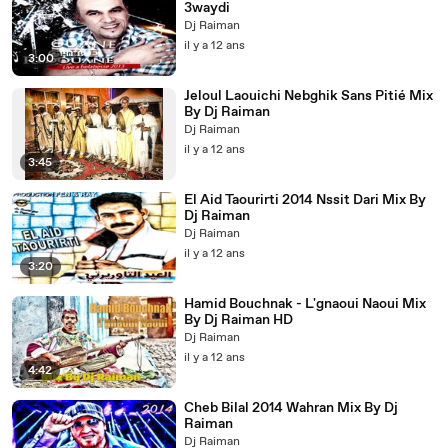
3waydi
Dj Raiman
il y a 12 ans
3:00
Jeloul Laouichi Nebghik Sans Pitié Mix
By Dj Raiman
Dj Raiman
il y a 12 ans
3:45
El Aid Taourirti 2014 Nssit Dari Mix By
Dj Raiman
Dj Raiman
il y a 12 ans
3:20
Hamid Bouchnak - L'gnaoui Naoui Mix
By Dj Raiman HD
Dj Raiman
il y a 12 ans
4:42
Cheb Bilal 2014 Wahran Mix By Dj
Raiman
Dj Raiman