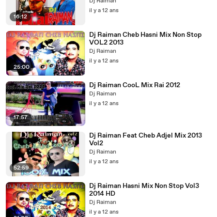
Dj Raiman
il y a 12 ans
16:12
Dj Raiman Cheb Hasni Mix Non Stop
VOL2 2013
Dj Raiman
il y a 12 ans
25:00
Dj Raiman CooL Mix Rai 2012
Dj Raiman
il y a 12 ans
17:57
Dj Raiman Feat Cheb Adjel Mix 2013
Vol2
Dj Raiman
il y a 12 ans
52:59
Dj Raiman Hasni Mix Non Stop Vol3
2014 HD
Dj Raiman
il y a 12 ans