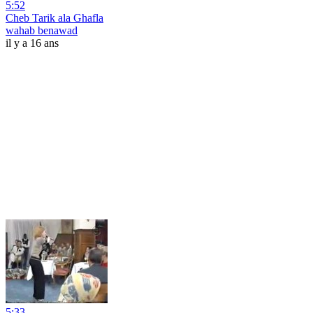
5:52
Cheb Tarik ala Ghafla
wahab benawad
il y a 16 ans
5:33