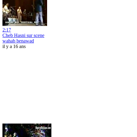
2:17
Cheb Hasni sur scene
wahab benawad
il y a 16 ans