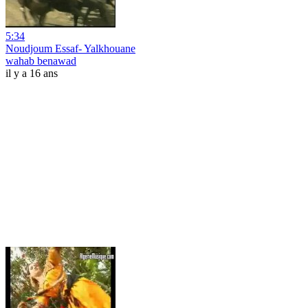
5:34
Noudjoum Essaf- Yalkhouane
wahab benawad
il y a 16 ans