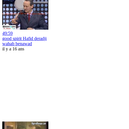
49:59
good spirit Hafid deradji
wahab benawad
il y a 16 ans