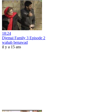
18:24
Djemai Family 3 Episode 2
wahab benawad
il y a 15 ans