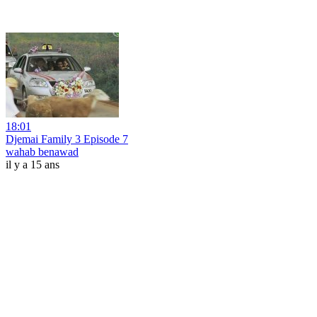
18:01
Djemai Family 3 Episode 7
wahab benawad
il y a 15 ans