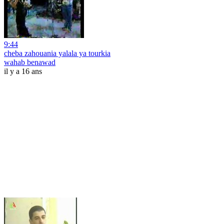
9:44
cheba zahouania yalala ya tourkia
wahab benawad
il y a 16 ans