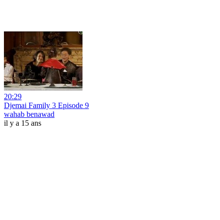
20:29
Djemai Family 3 Episode 9
wahab benawad
il y a 15 ans