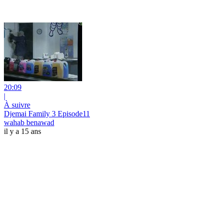
20:09
|
À suivre
Djemai Family 3 Episode11
wahab benawad
il y a 15 ans