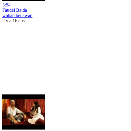
3:54
Faudel Baida
wahab benawad
il y a 16 ans