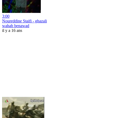
3:00
Noureddine Staifi - ghazali
wahab benawad
il y a 16 ans