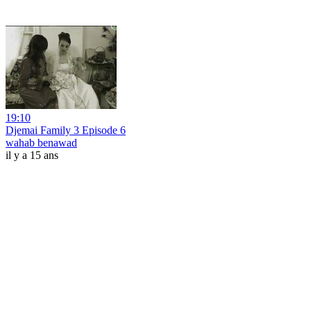
19:10
Djemai Family 3 Episode 6
wahab benawad
il y a 15 ans