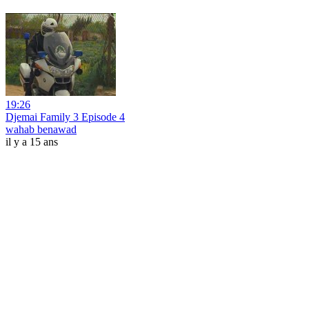
19:26
Djemai Family 3 Episode 4
wahab benawad
il y a 15 ans