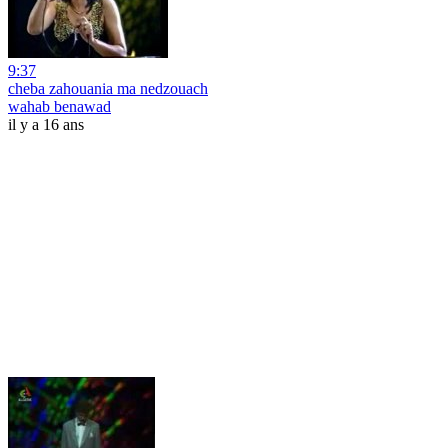
9:37
cheba zahouania ma nedzouach
wahab benawad
il y a 16 ans