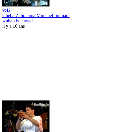
9:42
Cheba Zahouania Min cheft immam
wahab benawad
il y a 16 ans