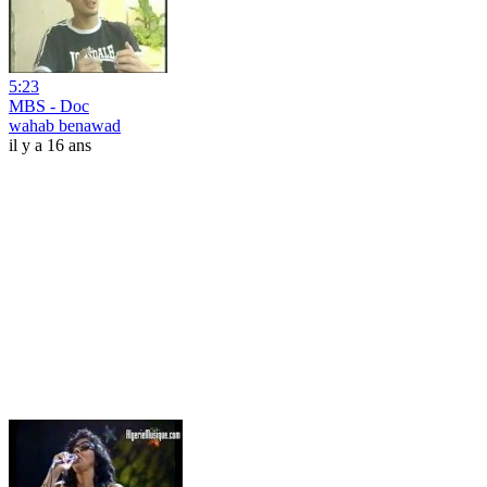
5:23
MBS - Doc
wahab benawad
il y a 16 ans