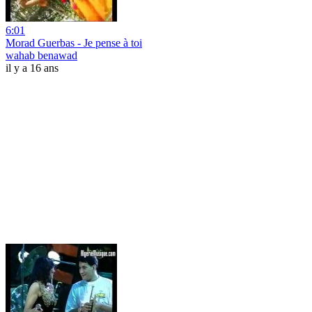
6:01
Morad Guerbas - Je pense à toi
wahab benawad
il y a 16 ans