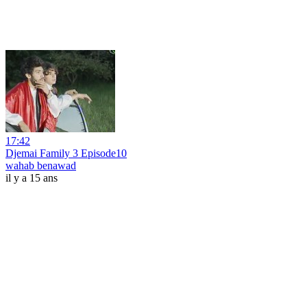
17:42
Djemai Family 3 Episode10
wahab benawad
il y a 15 ans