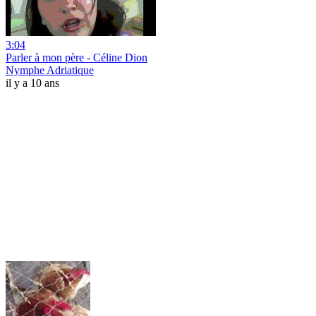
3:04
Parler à mon père - Céline Dion
Nymphe Adriatique
il y a 10 ans