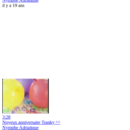
Nymphe Adriatique
il y a 19 ans
3:28
Noyeux anniversaire Tranky ^^
Nymphe Adriatique