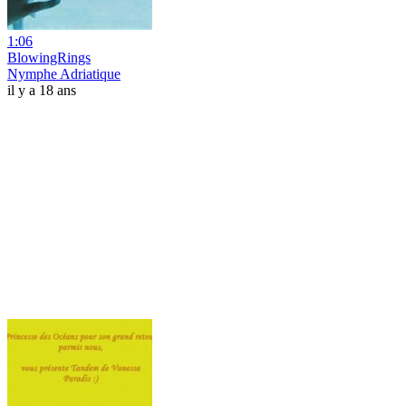
1:06
BlowingRings
Nymphe Adriatique
il y a 18 ans