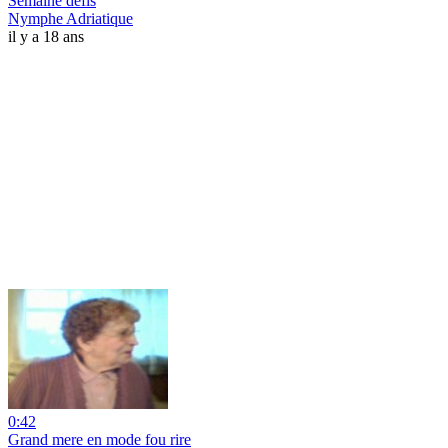
Semaine défis
Nymphe Adriatique
il y a 18 ans
0:42
Grand mere en mode fou rire