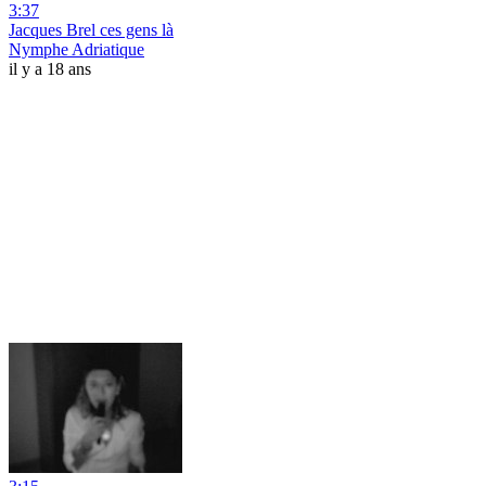
3:37
Jacques Brel ces gens là
Nymphe Adriatique
il y a 18 ans