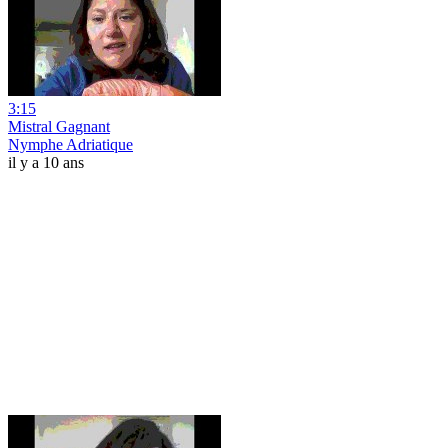
3:15
Mistral Gagnant
Nymphe Adriatique
il y a 10 ans