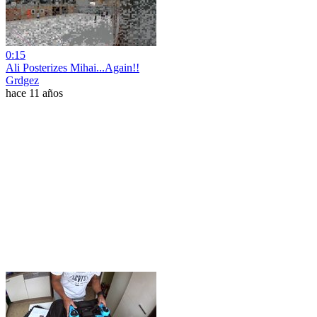
0:15
Ali Posterizes Mihai...Again!!
Grdgez
hace 11 años