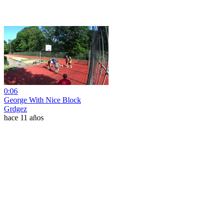
0:06
George With Nice Block
Grdgez
hace 11 años