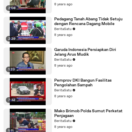
8 years ago
2:08
Pedagang Tanah Abang Tidak Setuju
dengan Rencana Dagang Mobile
BeritaSatu
8 years ago
2:29
Garuda Indonesia Persiapkan Diri
Jelang Arus Mudik
BeritaSatu
8 years ago
1:23
Pemprov DKI Bangun Fasilitas
Pengolahan Sampah
BeritaSatu
8 years ago
7:32
Mako Brimob Polda Sumut Perketat
Penjagaan
BeritaSatu
8 years ago
1:11