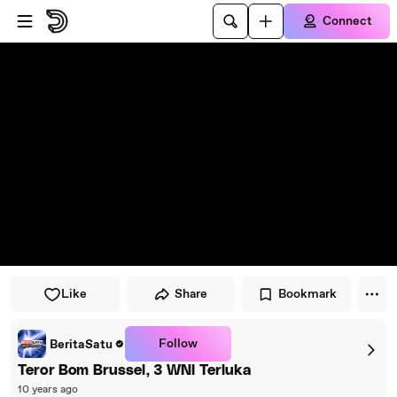
Skip to player
Skip to main content
Connect
Like
Share
Bookmark
Follow
BeritaSatu
Teror Bom Brussel, 3 WNI Terluka
10 years ago