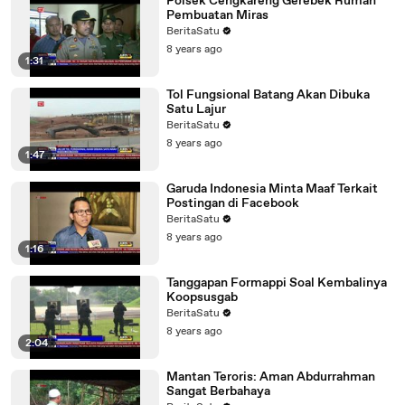
Polsek Cengkareng Gerebek Rumah
Pembuatan Miras
BeritaSatu
8 years ago
1:31
Tol Fungsional Batang Akan Dibuka
Satu Lajur
BeritaSatu
8 years ago
1:47
Garuda Indonesia Minta Maaf Terkait
Postingan di Facebook
BeritaSatu
8 years ago
1:16
Tanggapan Formappi Soal Kembalinya
Koopsusgab
BeritaSatu
8 years ago
2:04
Mantan Teroris: Aman Abdurrahman
Sangat Berbahaya